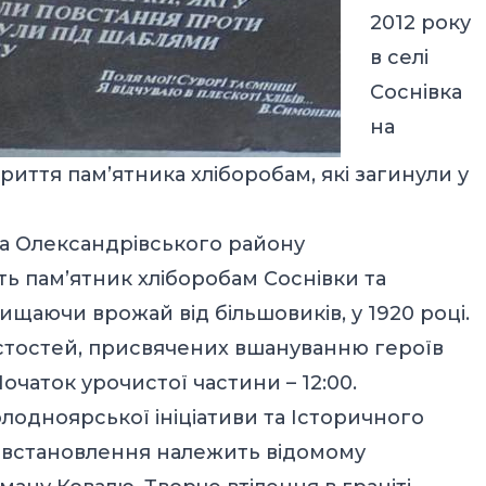
2012 року
в селі
Соснівка
на
риття пам’ятника хліборобам, які загинули у
вка Олександрівського району
ть пам’ятник хліборобам Соснівки та
хищаючи врожай від більшовиків, у 1920 році.
истостей, присвячених вшануванню героїв
Початок урочистої частини – 12:00.
лодноярської ініціативи та Історичного
го встановлення належить відомому