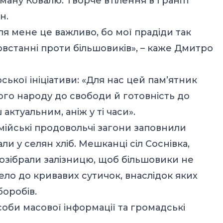
оману Ковалю. Творче втілення в граніті
н.
ля мене це важливо, бо мої прадіди так
овстанні проти більшовиків», – каже Дмитро
ької ініціативи: «Для нас цей пам’ятник
ого народу до свободи й готовність до
актуальним, аніж у ті часи».
мійські продовольчі загони заповнили
и у селян хліб. Мешканці сіл Соснівка,
озібрали залізницю, щоб більшовики не
ло до кривавих сутичок, внаслідок яких
боробів.
соби масової інформації та громадські