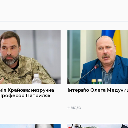
мія Крайова: незручна
Інтерв’ю Олега Медуниц
 Професор Патриляк
#
ВІДЕО