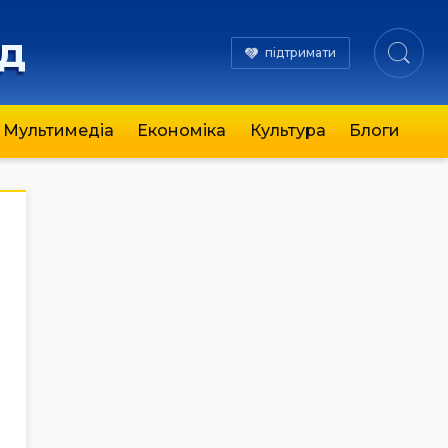
яд
підтримати
Мультимедіа
Економіка
Культура
Блоги