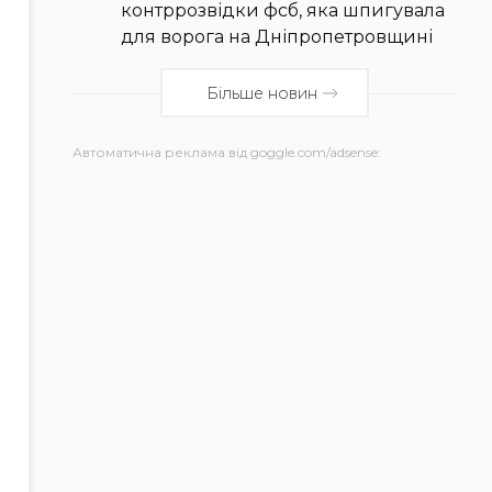
контррозвідки фсб, яка шпигувала
для ворога на Дніпропетровщині
Більше новин
Автоматична реклама від goggle.com/adsense: