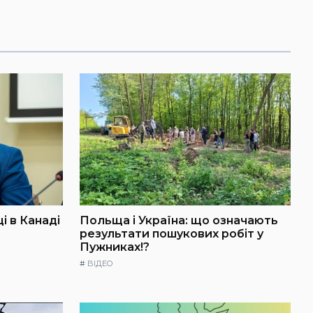
і в Канаді
Польща і Україна: що означають
результати пошукових робіт у
Пужниках!?
#
ВІДЕО