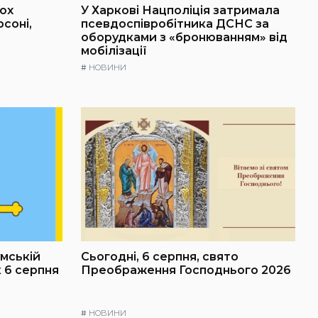
ох
У Харкові Нацполіція затримала
рсоні,
псевдоспівробітника ДСНС за
оборудками з «бронюванням» від
мобілізації
#
НОВИНИ
умській
Сьогодні, 6 серпня, свято
к 6 серпня
Преображення Господнього 2026
#
НОВИНИ