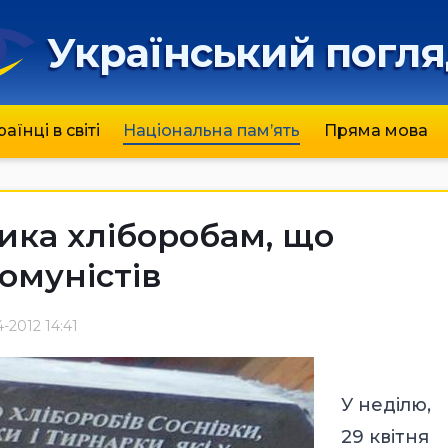
Український погл
раїнці в світі
Національна пам’ять
Пряма мова
ика хліборобам, що
омуністів
-2012 14:41
У неділю,
29 квітня