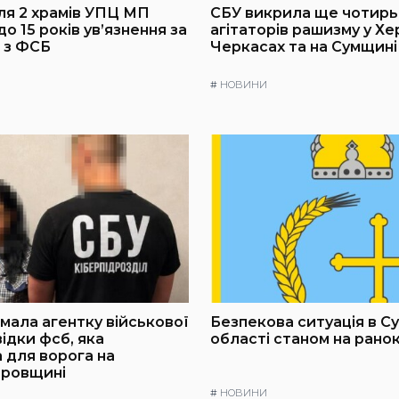
я 2 храмів УПЦ МП
СБУ викрила ще чотирь
о 15 років ув’язнення за
агітаторів рашизму у Хе
 з ФСБ
Черкасах та на Сумщині
#
НОВИНИ
мала агентку військової
Безпекова ситуація в С
ідки фсб, яка
області станом на рано
 для ворога на
тровщині
#
НОВИНИ