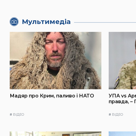
Мультимедіа
Мадяр про Крим, паливо і НАТО
УПА vs Ар
правда, –
#
ВІДЕО
#
ВІДЕО