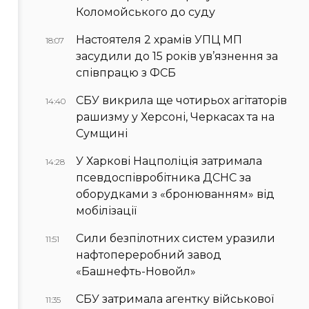
Коломойського до суду
Настоятеля 2 храмів УПЦ МП
18:07
засудили до 15 років ув’язнення за
співпрацю з ФСБ
СБУ викрила ще чотирьох агітаторів
14:40
рашизму у Херсоні, Черкасах та на
Сумщині
У Харкові Нацполіція затримала
14:28
псевдоспівробітника ДСНС за
оборудками з «бронюванням» від
мобілізації
Сили безпілотних систем уразили
11:51
нафтопереробний завод
«Башнефть-Новойл»
СБУ затримала агентку військової
11:35