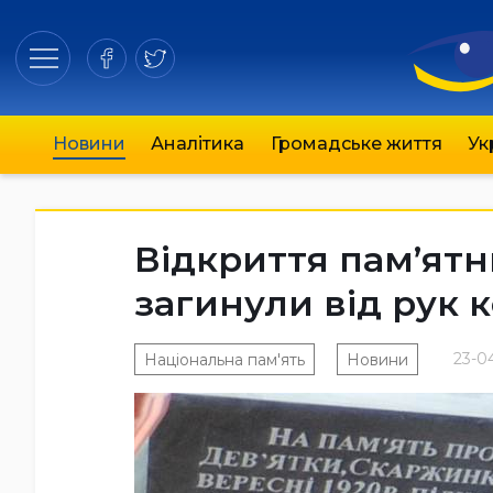
Новини
Аналітика
Громадське життя
Ук
Відкриття пам’ятн
загинули від рук к
23-04
Національна пам'ять
Новини