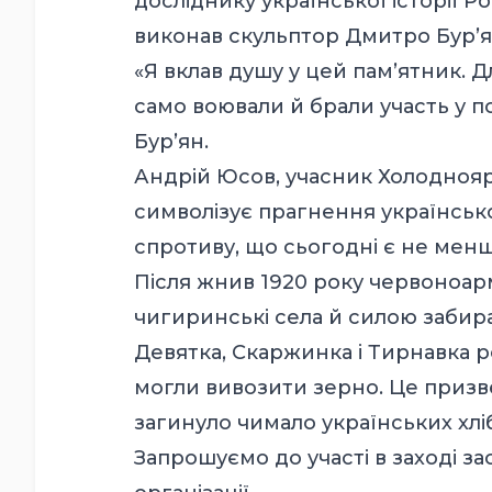
досліднику української історії Р
виконав скульптор Дмитро Бур’я
«Я вклав душу у цей пам’ятник. Д
само воювали й брали участь у п
Бур’ян.
Андрій Юсов, учасник Холодноярс
символізує прагнення українськ
спротиву, що сьогодні є не менш 
Після жнив 1920 року червоноар
чигиринські села й силою забирал
Девятка, Скаржинка і Тирнавка р
могли вивозити зерно. Це призве
загинуло чимало українських хлі
Запрошуємо до участі в заході за