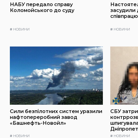
НАБУ передало справу
Настоятел
Коломойського до суду
засудили д
співпрацю
#
НОВИНИ
#
НОВИНИ
Сили безпілотних систем уразили
СБУ затри
нафтопереробний завод
контррозв
«Башнефть-Новойл»
шпигувала
Дніпропе
#
НОВИНИ
#
НОВИНИ