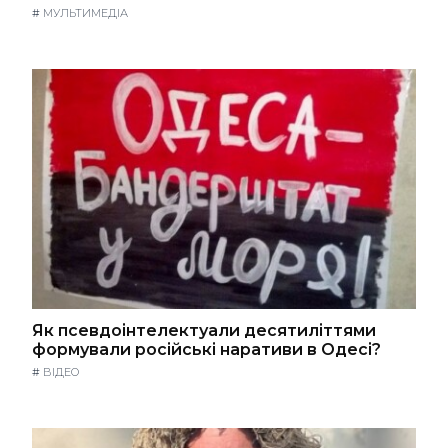
#
МУЛЬТИМЕДІА
Як псевдоінтелектуали десятиліттями
формували російські наративи в Одесі?
#
ВІДЕО