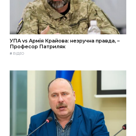
УПА vs Армія Крайова: незручна правда, –
Професор Патриляк
#
ВІДЕО