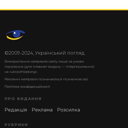
©2009-2024, Український погляд.
Використання матеріалів сайту лише за умови
посилання (для інтернет-видань — гіперпосилання)
на «ukrpohliad.org».
Рекламні матеріали позначаються позначкою ad.
Політика конфіденційності
ПРО ВИДАННЯ
Редакція
Реклама
Розсилка
РУБРИКИ