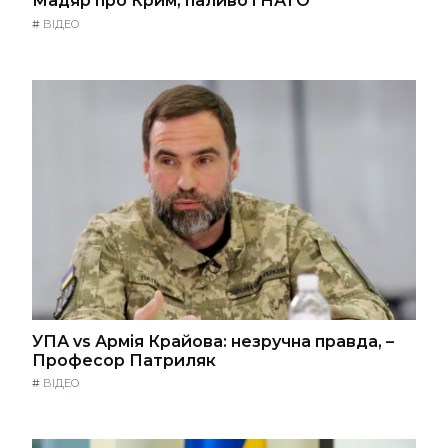
Мадяр про Крим, паливо і НАТО
#
ВІДЕО
УПА vs Армія Крайова: незручна правда, –
Професор Патриляк
#
ВІДЕО