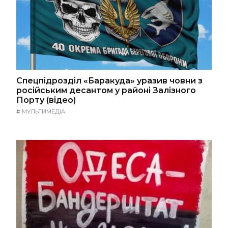
Спецпідрозділ «Баракуда» уразив човни з
російським десантом у районі Залізного
Порту (відео)
#
МУЛЬТИМЕДІА