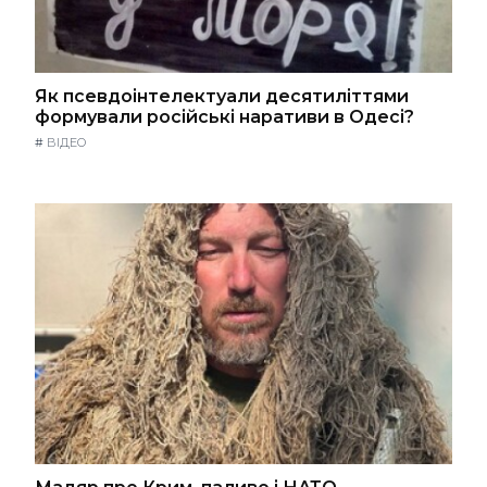
Як псевдоінтелектуали десятиліттями
формували російські наративи в Одесі?
#
ВІДЕО