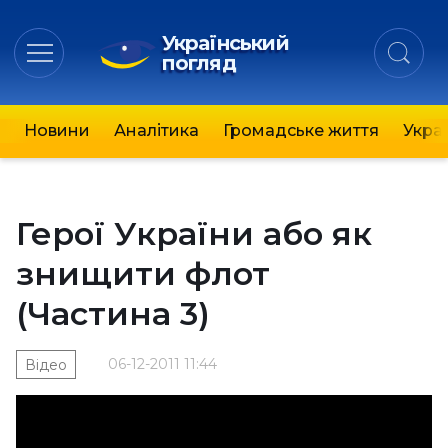
Український
погляд
Новини
Аналітика
Громадське життя
Украї
Герої України або як
знищити флот
(Частина 3)
06-12-2011 11:44
Відео