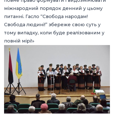
повне право формувати і видозмінювати
міжнародний порядок денний у цьому
питанні. Гасло “Свобода народам!
Свобода людині!” збереже свою суть у
тому випадку, коли буде реалізованим у
повній мірі!»