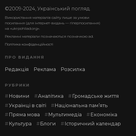
©2009-2024, Український погляд.
Використання матеріалів сайту лише за умови
посилання (для інтернет-видань — гіперпосилання)
на «ukrpohliad.org».
Рекламні матеріали позначаються позначкою ad.
Політика конфіденційності
ПРО ВИДАННЯ
Редакція
Реклама
Розсилка
РУБРИКИ
Новини
Аналітика
Громадське життя
Українці в світі
Національна пам’ять
Пряма мова
Мультимедіа
Економіка
Культура
Блоги
Історичний календар