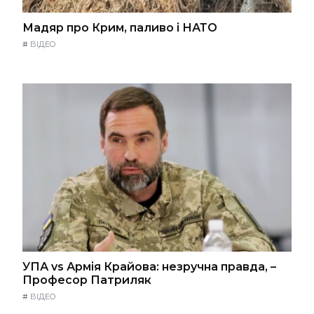
Мадяр про Крим, паливо і НАТО
#
ВІДЕО
УПА vs Армія Крайова: незручна правда, –
Професор Патриляк
#
ВІДЕО