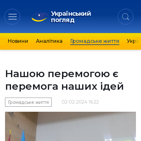
Український
погляд
Новини
Аналітика
Громадське життя
Украї
Нашою перемогою є
перемога наших ідей
02-02-2024 16:22
Громадське життя