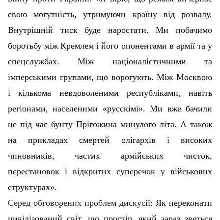
свою могутність, утримуючи країну від розвалу.
Внутрішній тиск буде наростати. Ми побачимо
боротьбу між Кремлем і його опонентами в армії та у
спецслужбах. Між націоналістичними та
імперськими групами, що ворогують. Між Москвою
і кількома невдоволеними республіками, навіть
регіонами, населеними «русскімі». Ми вже бачили
це під час бунту Прігожина минулого літа. А також
на прикладах смертей олігархів і високих
чиновників, частих армійських чисток,
перестановок і відкритих суперечок у військових
структурах».
Серед обговорених проблем дискусії:
Як переконати
цивілізований світ, що простір, який зараз зветься