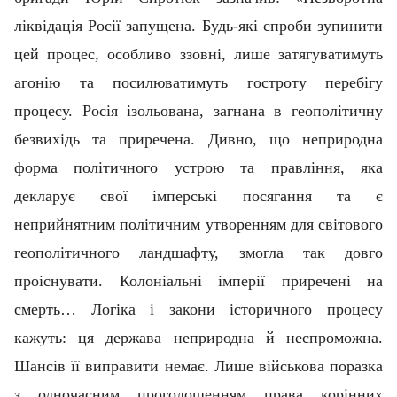
ліквідація Росії запущена. Будь-які спроби зупинити
цей процес, особливо ззовні, лише затягуватимуть
агонію та посилюватимуть гостроту перебігу
процесу. Росія ізольована, загнана в геополітичну
безвихідь та приречена. Дивно, що неприродна
форма політичного устрою та правління, яка
декларує свої імперські посягання та є
неприйнятним політичним утворенням для світового
геополітичного ландшафту, змогла так довго
проіснувати. Колоніальні імперії приречені на
смерть… Логіка і закони історичного процесу
кажуть: ця держава неприродна й неспроможна.
Шансів її виправити немає. Лише військова поразка
з одночасним проголошенням права корінних