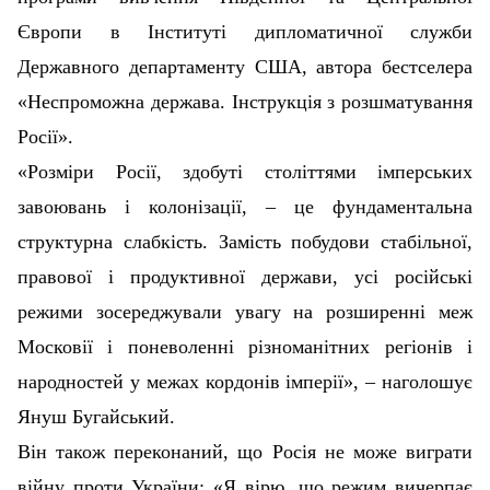
Європи в Інституті дипломатичної служби
Державного департаменту США, автора бестселера
«Неспроможна держава. Інструкція з розшматування
Росії».
«Розміри Росії, здобуті століттями імперських
завоювань і колонізації, – це фундаментальна
структурна слабкість. Замість побудови стабільної,
правової і продуктивної держави, усі російські
режими зосереджували увагу на розширенні меж
Московії і поневоленні різноманітних регіонів і
народностей у межах кордонів імперії», – наголошує
Януш Бугайський.
Він також переконаний, що Росія не може виграти
війну проти України: «Я вірю, що режим вичерпає