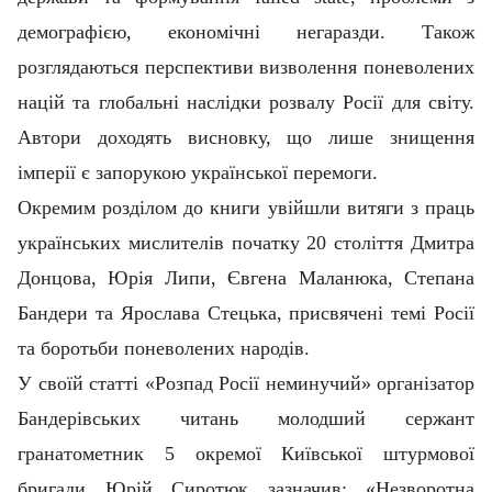
демографією, економічні негаразди. Також
розглядаються перспективи визволення поневолених
націй та глобальні наслідки розвалу Росії для світу.
Автори доходять висновку, що лише знищення
імперії є запорукою української перемоги.
Окремим розділом до книги увійшли витяги з праць
українських мислителів початку 20 століття Дмитра
Донцова, Юрія Липи, Євгена Маланюка, Степана
Бандери та Ярослава Стецька, присвячені темі Росії
та боротьби поневолених народів.
У своїй статті «Розпад Росії неминучий» організатор
Бандерівських читань молодший сержант
гранатометник 5 окремої Київської штурмової
бригади Юрій Сиротюк зазначив: «
Незворотна