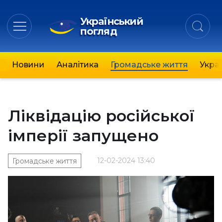
Український
погляд
Новини
Аналітика
Громадське життя
Украї
Ліквідацію російської
імперії запущено
12-02-2024 13:40
Громадське життя