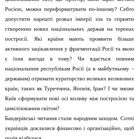
Росією, можна переформатувати по-іншому? Себто
допустити нарешті розвал імперії зла та сприяти
створенню нових національних держав на теренах
постросії. Які країни мають проявити більше
активного зацікавлення у фрагментації Росії та якою
є їхня вигода в тому? Чи вдасться певним
національним республікам Росії (а в майбутньому –
державам) отримати кураторство великих впливових
країн, таких як Туреччина, Японія, Іран? І чи зможе
Київ сформувати нові осі впливу між постросією та
цивілізованим світом?
Бандерівські читання стали народним заходом. Сотні
українців доклалися фінансово і організаційно, щоб
подія відбулася.