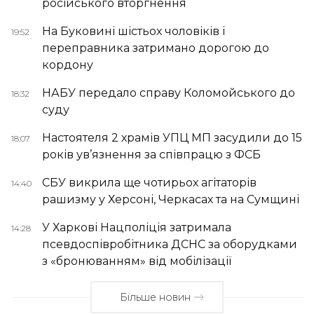
російського вторгнення
На Буковині шістьох чоловіків і
19:52
переправника затримано дорогою до
кордону
НАБУ передало справу Коломойського до
18:32
суду
Настоятеля 2 храмів УПЦ МП засудили до 15
18:07
років ув’язнення за співпрацю з ФСБ
СБУ викрила ще чотирьох агітаторів
14:40
рашизму у Херсоні, Черкасах та на Сумщині
У Харкові Нацполіція затримала
14:28
псевдоспівробітника ДСНС за оборудками
з «бронюванням» від мобілізації
Більше новин