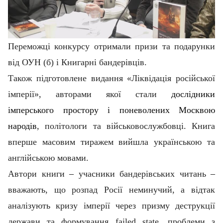
Переможці конкурсу отримали призи та подарунки
від ОУН (б) і Книгарні бандерівців.
Також підготовлене видання «Ліквідація російської
імперії», авторами якої стали
дослідники
імперського простору і поневолених Москвою
народів
, політологи та військовослужбовці. Книга
вперше масовим тиражем вийшла українською та
англійською мовами.
Автори книги
–
учасники бандерівських читань
–
вважають, що розпад Росії неминучий, а відтак
аналізують кризу імперії через призму деструкції
держави та формування failed state, проблеми з