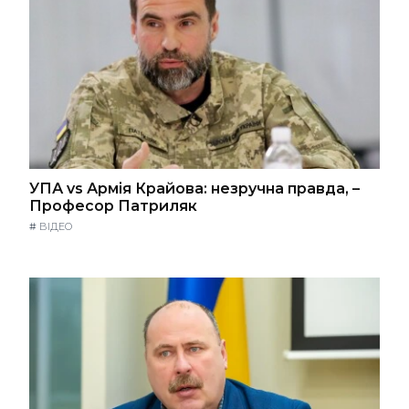
УПА vs Армія Крайова: незручна правда, –
Професор Патриляк
#
ВІДЕО