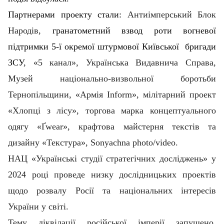
Партнерами проекту стали:
Антиімперський Блок
Народів,
гранатометний взвод роти вогневої
підтримки 5-ї окремої штурмової Київської бригади
ЗСУ
, «5 канал», Українська Видавнича Справа,
Музей національно-визвольної боротьби
Тернопільщини, «Армія Inform», мілітарний проект
«Хлопці з лісу», торгова марка концептуального
одягу «Ґwear», крафтова майстерня текстів та
дизайну «Текстура», Sonyachna photo/video.
НАЦ «Українські студії стратегічних досліджень» у
2024 році проведе низку дослідницьких проектів
щодо розвалу Росії та національних інтересів
України у світі.
Тему ліквідації російської імперії запущено.