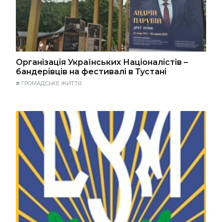
Організація Українських Націоналістів –
бандерівців на фестивалі в Тустані
#
ГРОМАДСЬКЕ ЖИТТЯ