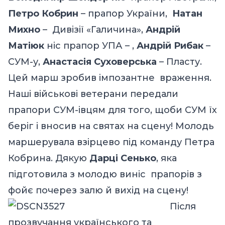
Петро Кобрин
– прапор України,
Натан
Михно
– Дивізії «Галичина»,
Андрій
Матіюк
ніс прапор УПА – ,
Андрій Рибак
–
СУМ-у,
Анастасія Суховерська
– Пласту.
Цей марш зробив імпозантне враження.
Наші військові ветерани передали
прапори СУМ-івцям для того, щоби СУМ їх
беріг і вносив на святах на сцену! Молодь
маршерувала взірцево під команду Петра
Кобрина. Дякую
Дарці Сенько
, яка
підготовила з молодю виніс прапорів з
фойє почерез залю й вихід на сцену!
Після
прозвучання українського та