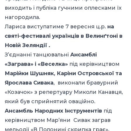
виходить і публіка гучними оплесками їх
нагородила.
Лариса виступатиме 7 вересня ц.р.
на
святі-фестивалі українців в Велинґтоні в
Новій Зеляндії .
З’єднанні танцювальні
Ансамблі
«Заграва» і «Веселка»
під керівництвом
Марійки Шушняк, Каріни Островської та
Ярослава Сивака
, виконали бравурний
«Козачок» з репертуару Миколи Канавця,
який був сприйнятий оваційно.
Ансамбль Народних Інструментів
під
керівництвом Мар’яни Сивак заграв
мельодії «В Полонині скрипка грає»,