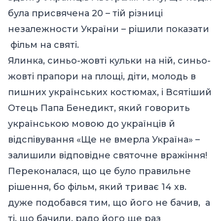
була присвячена 20 – тій різниці
незалежности України – рішили показати
фільм на святі.
Ялинка, синьо-жовті кульки на ній, синьо-
жовті прапори на площі, діти, молодь в
пишних українських костюмах, і Всятіший
Отець Папа Бенедикт, який говорить
українською мовою до українців й
відспівування «Ще не вмерла Україна» –
залишили відповідне святочне вражіння!
Переконалася, що це було правильне
рішення, бо фільм, який триває 14 хв.
дуже подобався тим, що його не бачив, а
ті, що бачили, радо його ще раз