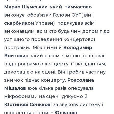
Марко Шумський
, який
тимчасово
виконує обов’язки Голови ОУГ( він і
скарбником
Управи) подякував всім
виконавцям, всім хто будь чим допоміг до
успішного проведення концертової
програми. Між ними й
Володимир
Войтович
, який разом зі мною працював
над програмою концерту, її вкладанням,
декорацією на сцені. Він і робив частину
знимок підчас концерту.
Роксолана
Мішалов
вже кілька разів оперувала
мікрофонами на сцені, дякуємо й
Юстинові Сенькові
за звукову систему і
освітлення сцени, –
Юліянові