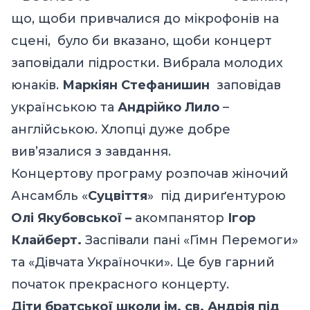
що, щоби привчалися до мікрофонів на
сцені, було би вказано, щоби концерт
заповідали підростки. Вибрала молодих
юнаків.
Маркіян Стефанишин
заповідав
українською та
Андрійко Лило
–
англійською. Хлопці дуже добре
вив’язалися з завдання.
Концертову програму розпочав жіночий
Ансамбль «
Суцвіття
» під дириґентурою
Олі Якубовської –
акомпанятор
Ігор
Клайберт.
Заспівали пані «Гімн Перемоги»
та «Дівчата Україночки». Це був гарний
початок прекрасного концерту.
Діти братської школи ім. св. Андрія під