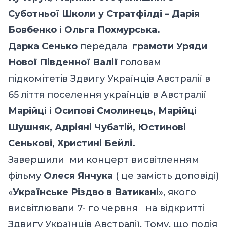
Суботньої Школи у Стратфілді – Дарія
Бовбенко і Ольга Похмурська.
Дарка Сенько
передала
грамоти Уряди
Нової Південної Валії
головам
підкомітетів Здвигу Українців Австралії в
65 ліття поселення українців в Австралії
Марійці і Осипові Смолинець, Марійці
Шушняк, Адріяні Чубатій, Юстинові
Сенькові, Христині Бейлі.
Завершили ми концерт висвітленням
фільму
Олеся Янчука
( це замість доповіді)
«
Українське Різдво в Ватикані
», якого
висвітлювали 7- го червня на відкритті
Здвигу Українців Австралії. Тому, що подія