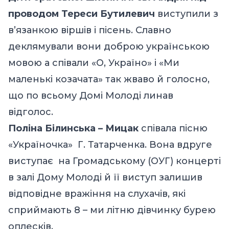
проводом Тереси Бутилевич
виступили з
в’язанкою віршів і пісень. Славно
деклямували вони доброю українською
мовою а співали «О, Україно» і «Ми
маленькі козачата» так жваво й голосно,
що по всьому Домі Молоді линав
відголос.
Поліна Білинська – Мицак
співала пісню
«Україночка» Г. Татарченка. Вона вдруге
виступає на Громадському (ОУГ) концерті
в залі Дому Молоді й її виступ залишив
відповідне вражіння на слухачів, які
сприймають 8 – ми літню дівчинку бурею
оплесків.