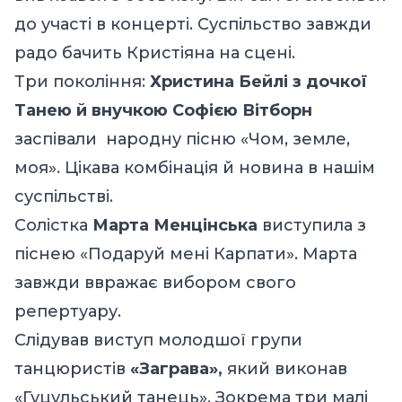
до участі в концерті. Суспільство завжди
радо бачить Кристіяна на сцені.
Три покоління:
Христина Бейлі з дочкої
Танею й внучкою Софією Вітборн
заспівали народну пісню «Чом, земле,
моя». Цікава комбінація й новина в нашім
суспільстві.
Солістка
Марта Менцінська
виступила з
піснею «Подаруй мені Карпати». Марта
завжди ввражає вибором свого
репертуару.
Слідував виступ молодшої групи
танцюристів
«Заграва»,
який виконав
«Гуцульський танець». Зокрема три малі