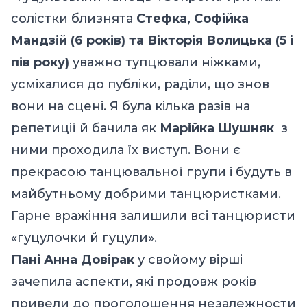
солістки близнята
Стефка, Софійка
Мандзій (6 років) та Вікторія Волицька (5 і
пів року)
уважно тупцювали ніжками,
усміхалися до публіки, раділи, що знов
вони на сцені. Я була кілька разів на
репетиції й бачила як
Марійка Шушняк
з
ними проходила їх виступ. Вони є
прекрасою танцювальної групи і будуть в
майбутньому добрими танцюристками.
Гарне вражіння залишили всі танцюристи
«гуцулочки й гуцули».
Пані Анна Довірак
у свойому вірші
зачепила аспекти, які продовж років
привели до проголошення незалежности