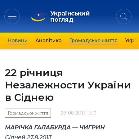
Український
погляд
Новини
Аналітика
Громадське життя
Украї
22 річниця
Незалежности України
в Сіднею
28-08-2013 15:19
Громадське життя
МАРІЧКА ГАЛАБУРДА — ЧИГРИН
Сідней 27.8.2013