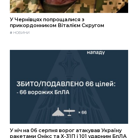
У Чернівцях попрощалися з
прикордонником Віталієм Скругом
#
НОВИНИ
У ніч на 06 серпня ворог атакував Україну
ракетами Онікс та Х-31П і 101 ударним БпЛА