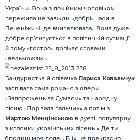
України. Вона з покійним чоловіком
пережила не завжди «добрі» часи в
Печеніжині, де вчителювала. Вона дуже
добре ор’єнтується в політичній сутиації
й тому «гостро» допікає словами
«вельможам».
Бандуристка й співачка
Лариса Ковальчук
заспівала сама романс з опери
«Запорожець за Думаєм» та народну
пісню «Порізала пальчик» а потім з
Мартою Менцінською
в дуеті
популярну
з клясики українських пісень « Де ти
бродиш моя доле». В їх це прекрасно