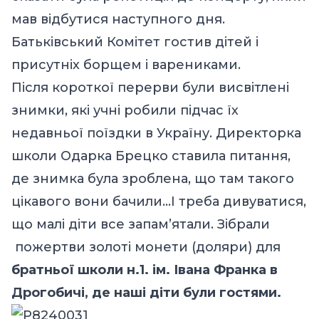
мав відбутися наступного дня.
Батьківський Комітет гостив дітей і
присутніх борщем і варениками.
Після короткої перерви були висвітлені
знимки, які учні робили підчас їх
недавньої поїздки в Україну. Директорка
школи Одарка Брецко ставила питання,
де знимка була зроблена, що там такого
цікавого вони бачили…І треба дивуватися,
що малі діти все запам’ятали. Зібрали
пожертви золоті монети (доляри) для
братньої школи н.1. ім. Івана Франка в
Дрогобичі, де наші діти були гостями.