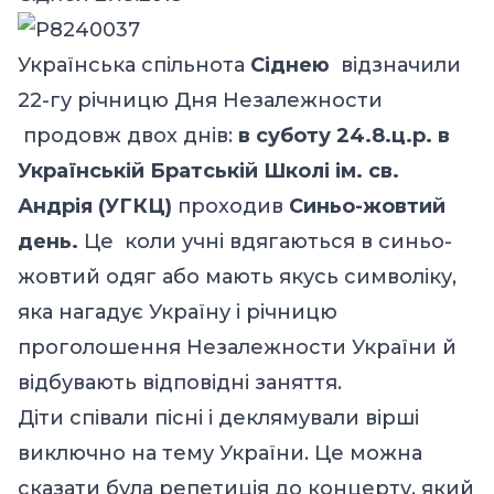
Українська спільнота
Сіднею
відзначили
22-гу річницю Дня Незалежности
продовж двох днів:
в суботу 24.8.ц.р. в
Українській Братській Школі ім. св.
Андрія (УГКЦ)
проходив
Синьо-жовтий
день.
Це коли учні вдягаються в синьо-
жовтий одяг або мають якусь символіку,
яка нагадує Україну і річницю
проголошення Незалежности України й
відбувають відповідні заняття.
Діти співали пісні і деклямували вірші
виключно на тему України. Це можна
сказати була репетиція до концерту, який