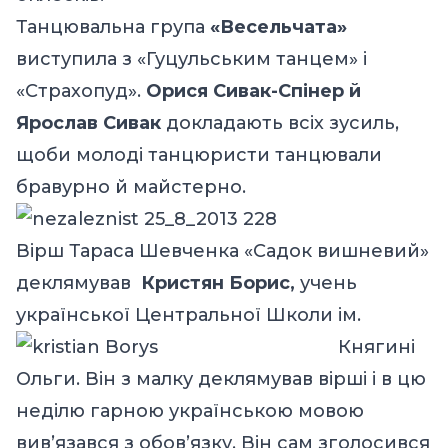
Танцювальна група
«Весельчата»
виступила з «Гуцульським танцем» і
«Страхопуд».
Орися Сивак-Спінер й
Ярослав Сивак
докладають всіх зусиль,
щоби молоді танцюристи танцювали
бравурно й майстерно.
Вірш Тараса Шевченка «Садок вишневий»
деклямував
Кристян Борис,
учень
української Центральної
Школи ім.
Княгині
Ольги. Він з малку деклямував вірші і в цю
неділю гарною українською мовою
вив’язався з обов’язку. Він сам зголосився