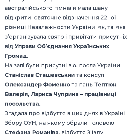
австралійського гімнів я мала шану
відкрити святочне відзначення 22- ої
різниці Незалежности України як, та, яка
з’організувала свято і привітати присутніх
від
Управи Об’єднання Українських
Громад
.
На залі були присутні в.о. посла України
Станіслав Сташевський
та консул
Олександер Фоменко
та пань
Тептюк
Валерія, Лариса Чуприна – працівниці
посольства.
Згадала про відбуття в цих днях в Україні
Збору ОУН, на якому обрали головою
Стефана Романіва
, відбуття З’їзду