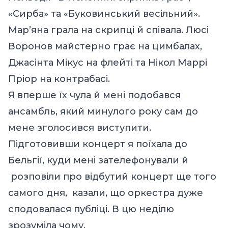
«Сирба» та «Буковинський весільний».
Мар’яна грала на скрипці й співала. Люсі
Воронов майстерно грає на цимбалах,
Джасінта Мікус на флейті та Нікол Маррі
Пріор на контрабасі.
Я вперше їх чула й мені подобався
ансамбль, який минулого року сам до
мене зголосився виступити.
Підготовивши концерт я поїхала до
Бельгії, куди мені зателефонували й
розповіли про відбутий концерт ще того
самого дня, казали, що оркестра дуже
сподовалася публіці. В цю неділю
зрозуміла чому.