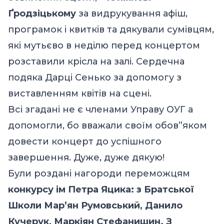
Ґродзіцькому
за видрукування афіш,
програмок і квитків та дякували сумівцям,
які мутьєво в неділю перед концертом
розставили крісла на залі. Сердечна
подяка Дарці Сенько за допомогу з
виставленням квітів на сцені.
Всі згадані не є членами Управу ОУГ а
допомогли, бо вважали своїм обов”яком
довести концерт до успішного
завершення. Дуже, дуже дякую!
Були роздані нагороди переможцям
конкурсу ім Петра Яцика: з Братської
Школи Мар’ян Румовський, Данило
Кучерук, Маркіян Стефанишин. З