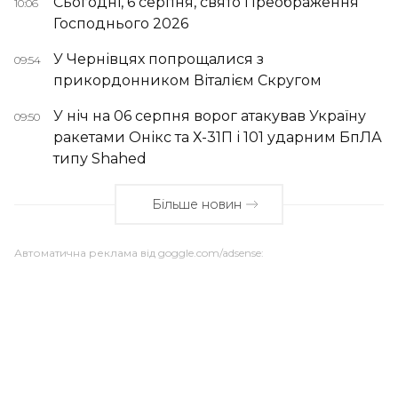
Сьогодні, 6 серпня, свято Преображення
10:06
Господнього 2026
У Чернівцях попрощалися з
09:54
прикордонником Віталієм Скругом
У ніч на 06 серпня ворог атакував Україну
09:50
ракетами Онікс та Х-31П і 101 ударним БпЛА
типу Shahed
Більше новин
Автоматична реклама від goggle.com/adsense: