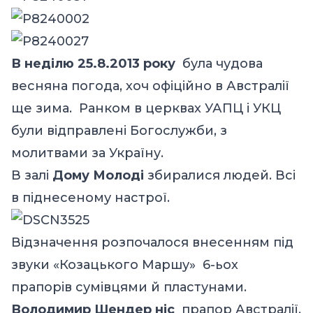
В неділю 25.8.2013 року
була чудова
весняна погода, хоч офіційно в Австралії
ще зима. Ранком в церкваx УАПЦ і УКЦ
були відправлені Богослужби, з
мoлитвами за Україну.
В залі
Дому Молоді
збиралися людей. Всі
в піднесеному настрої.
Відзначення розпочалося внесенням під
звуки «Козацького Маршу» 6-ьох
прапорів сумівцями й пластунами.
Володимир Шендер ніс
прапор Австралії,