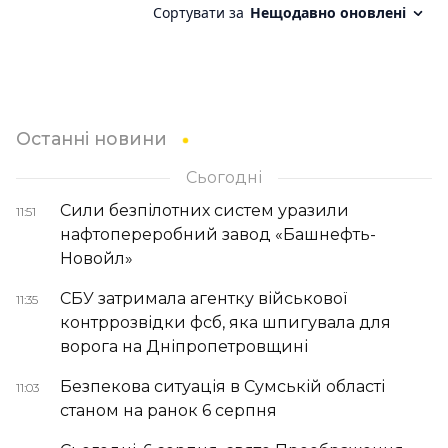
Останні новини
Сьогодні
Сили безпілотних систем уразили
11:51
нафтопереробний завод «Башнефть-
Новойл»
СБУ затримала агентку військової
11:35
контррозвідки фсб, яка шпигувала для
ворога на Дніпропетровщині
Безпекова ситуація в Сумській області
11:03
станом на ранок 6 серпня