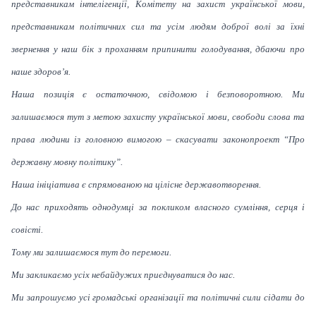
представникам інтелігенції, Комітету на захист української мови,
представникам політичних сил та усім людям доброї волі за їхні
звернення у наш бік з проханням припинити голодування, дбаючи про
наше здоров’я.
Наша позиція є остаточною, свідомою і безповоротною. Ми
залишаємося тут з метою захисту української мови, свободи слова та
права людини із головною вимогою – скасувати законопроект “Про
державну мовну політику”.
Наша ініціатива є спрямованою на цілісне державотворення.
До нас приходять однодумці за покликом власного сумління, серця і
совісті.
Тому ми залишаємося тут до перемоги.
Ми закликаємо усіх небайдужих приєднуватися до нас.
Ми запрошуємо усі громадські організації та політичні сили сідати до