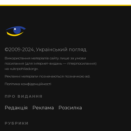
©2009-2024, Український погляд.
Використання матеріалів сайту лише за умови
посилання (для інтернет-видань — гіперпосилання)
на «ukrpohliad.org».
Рекламні матеріали позначаються позначкою ad.
Політика конфіденційності
ПРО ВИДАННЯ
Редакція
Реклама
Розсилка
РУБРИКИ