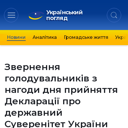
Український
погляд
Новини
Аналітика
Громадське життя
Украї
Звернення
голодувальників з
нагоди дня прийняття
Декларації про
державний
Суверенітет України