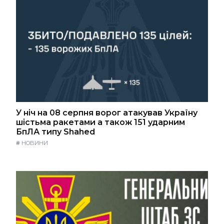
У ніч на 08 серпня ворог атакував Україну
шістьма ракетами а також 151 ударним
БпЛА типу Shahed
#
НОВИНИ