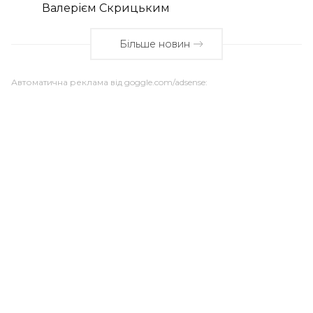
Валерієм Скрицьким
Більше новин
Автоматична реклама від goggle.com/adsense: