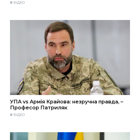
#
ВІДЕО
УПА vs Армія Крайова: незручна правда, –
Професор Патриляк
#
ВІДЕО