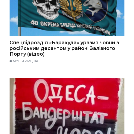
Спецпідрозділ «Баракуда» уразив човни з
російським десантом у районі Залізного
Порту (відео)
#
МУЛЬТИМЕДІА