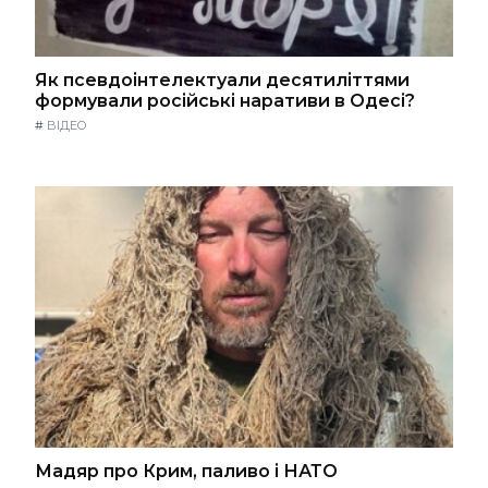
Як псевдоінтелектуали десятиліттями
формували російські наративи в Одесі?
#
ВІДЕО
Мадяр про Крим, паливо і НАТО