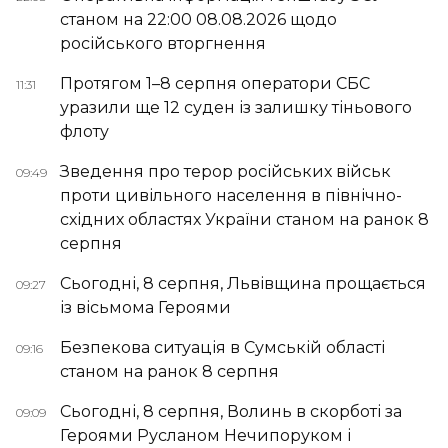
станом на 22:00 08.08.2026 щодо
російського вторгнення
Протягом 1–8 серпня оператори СБС
11:31
уразили ще 12 суден із залишку тіньового
флоту
Зведення про терор російських військ
09:49
проти цивільного населення в північно-
східних областях України станом на ранок 8
серпня
Сьогодні, 8 серпня, Львівщина прощається
09:27
із вісьмома Героями
Безпекова ситуація в Сумській області
09:16
станом на ранок 8 серпня
Сьогодні, 8 серпня, Волинь в скорботі за
09:09
Героями Русланом Нечипоруком і