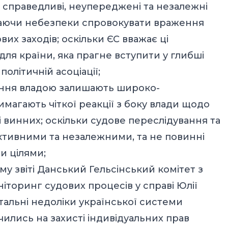
і справедливі, неупереджені та незалежні
каючи небезпеки спровокувати враження
их заходів; оскільки ЄС вважає ці
я країни, яка прагне вступити у глибші
політичній асоціації;
вання владою залишають широко-
магають чіткої реакції з боку влади щодо
 винних; оскільки судове переслідування та
єктивними та незалежними, та не повинні
и цілями;
му звіті Данський Гельсінський комітет з
торинг судових процесів у справі Юлії
альні недоліки української системи
чились на захисті індивідуальних прав