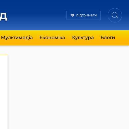
яд
підтримати
Мультимедіа
Економіка
Культура
Блоги