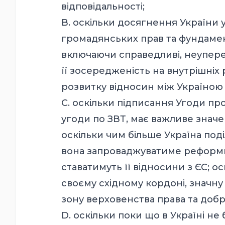
відповідальності;
B. оскільки досягнення України 
громадянських прав та фундамен
включаючи справедливі, неупере
її зосередженість на внутрішні
розвитку відносин між Україною 
C. оскільки підписання Угоди про
угоди по ЗВТ, має важливе знач
оскільки чим більше Україна поділ
вона запроваджуватиме реформи 
ставатимуть її відносини з ЄС; 
своєму східному кордоні, значну
зону верховенства права та добр
D. оскільки поки що в Україні 