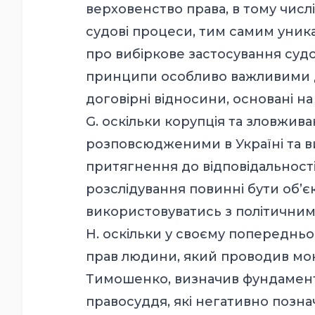
верховенство права, в тому числ
судові процеси, тим самим уни
про вибіркове застосування судов
принципи особливо важливими дл
договірні відносини, основані на 
G. оскільки корупція та зловжи
розповсюдженими в Україні та ви
притягнення до відповідальності
розслідування повинні бути об’
використовуватись з політичним
H. оскільки у своєму попередньо
прав людини, який проводив моні
Тимошенко, визначив фундамент
правосуддя, які негативно позна