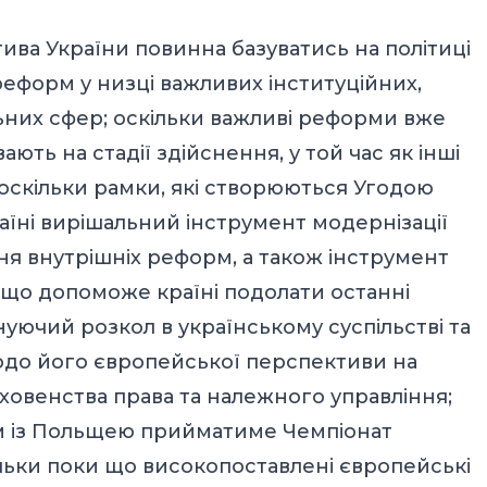
тива України повинна базуватись на політиці
еформ у низці важливих інституційних,
льних сфер; оскільки важливі реформи вже
ють на стадії здійснення, у той час як інші
скільки рамки, які створюються Угодою
аїні вирішальний інструмент модернізації
я внутрішніх реформ, а також інструмент
що допоможе країні подолати останні
нуючий розкол в українському суспільстві та
щодо його європейської перспективи на
рховенства права та належного управління;
зом із Польщею прийматиме Чемпіонат
ільки поки що високопоставлені європейські