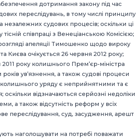
забезпечення дотримання закону під час
дових переслідувань, в тому числі принципу
 незалежних судових процесів; оскільки ці
тісній співпраці з Венеціанською Комісією;
 розгляді апеляції Тимошенко щодо вироку
а Києва очікується 26 червня 2012 року;
я 2011 року колишнього Прем’єр-міністра
років ув’язнення, а також судові процеси
 колишнього уряду є неприйнятними та є
; оскільки відзначаються серйозні недоліки
ми, а також відсутність реформ у всіх
ве переслідування, суд, засудження, арешт
ують наголошувати на потребі поважати