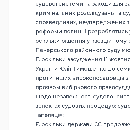
судової системи та заходи для 
кримінальних розслідувань та су
справедливих, неупереджених та
реформи повинні розроблятись у 
оскільки рішення у касаційному
Печерського районного суду міст
E. оскільки засудження 11 жовтн
України Юлії Тимошенко до семи 
проти інших високопосадовців з
проявом вибіркового правосуддя
щодо незалежності судової систе
аспектах судових процедур: судо
і апеляція;
F. оскільки держави ЄС продовж