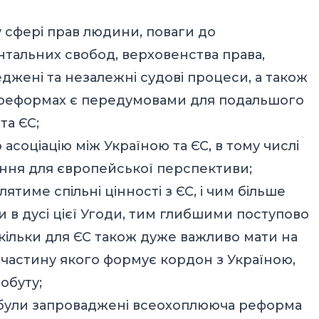
у сфері прав людини, поваги до
тальних свобод, верховенства права,
джені та незалежні судові процеси, а також
х реформах є передумовами для подальшого
та ЄС;
 асоціацію між Україною та ЄС, в тому числі
ення для європейської перспективи;
ятиме спільні цінності з ЄС, і чим більше
в дусі цієї Угоди, тим глибшими поступово
оскільки для ЄС також дуже важливо мати на
 частину якого формує кордон з Україною,
обуту;
не були запроваджені всеохоплююча реформа