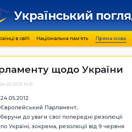
Український погл
раїнці в світі
Національна пам’ять
Пряма мова
рламенту щодо України
24-05-2012 14:15
24.05.2012
Європейський Парламент,
беручи до уваги свої попередні резолюції
по Україні, зокрема, резолюції від 9 червня