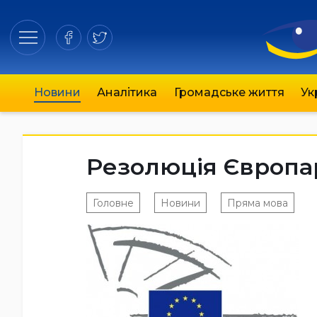
Новини
Аналітика
Громадське життя
Ук
Резолюція Європа
Головне
Новини
Пряма мова