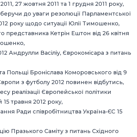
2011, 27 жовтня 2011 та 1 грудня 2011 року,
беручи до уваги резолюції Парламентської
2012 року щодо ситуації Юлії Тимошенко,
о представника Кетрін Ештон від 26 квітня
мошенко,
012 Андрулли Васіліу, Єврокомісара з питань
та Польщі Броніслава Коморовського від 9
Європи з футболу 2012 повинен відбутись,
есу реалізації Європейської політики
й 15 травня 2012 року,
дання Ради співробітництва Україна-ЄС 15
цію Празького Саміту з питань Східного