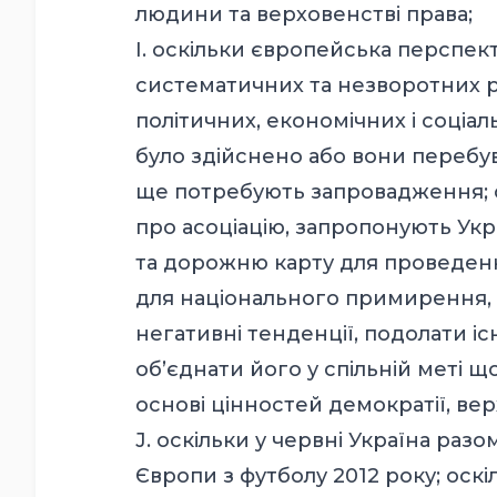
людини та верховенстві права;
I. оскільки європейська перспек
систематичних та незворотних р
політичних, економічних і соціа
було здійснено або вони перебува
ще потребують запровадження; о
про асоціацію, запропонують Укр
та дорожню карту для проведенн
для національного примирення, 
негативні тенденції, подолати іс
об’єднати його у спільній меті 
основі цінностей демократії, ве
J. оскільки у червні Україна ра
Європи з футболу 2012 року; оск