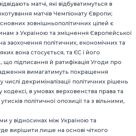
ідвідають матчі, які відбуватимуться в
ойкотування матчів Чемпіонату Європи;
 основних зовнішньополітичних цілей є
нам з Україною та зміцнення Європейської
 на заохочення політичних, економічних та
яких вона стосується, та ЄС і його
 що підписання й ратифікація Угоди про
овадження вимагатимуть покращення
у числі декриміналізації політичних рішень
кодексі, в умовах верховенства права та
тисків політичної опозиції та з вільними,
ми у відносинах між Україною та
е вирішити лише на основі чіткого