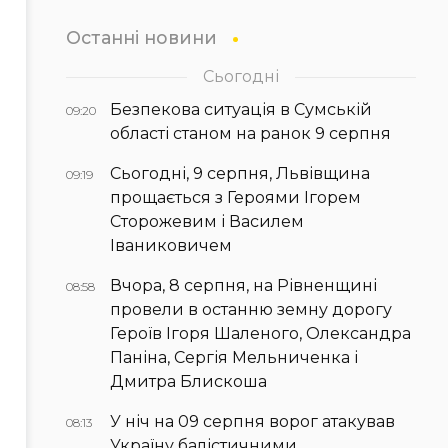
Останні новини
Сьогодні
Безпекова ситуація в Сумській
09:20
області станом на ранок 9 серпня
Сьогодні, 9 серпня, Львівщина
09:19
прощається з Героями Ігорем
Сторожевим і Василем
Іваниковичем
Вчора, 8 серпня, на Рівненщині
08:58
провели в останню земну дорогу
Героїв Ігоря Шаленого, Олександра
Паніна, Сергія Мельниченка і
Дмитра Блискоша
У ніч на 09 серпня ворог атакував
08:13
Україну балістичними,