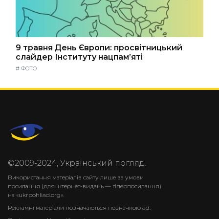
9 травня День Європи: просвітницький
слайдер Інституту нацпам’яті
#
ФОТО
©2009-2024, Український погляд.
Використання матеріалів сайту лише за умови
посилання (для інтернет-видань — гіперпосилання)
на «ukrpohliad.org».
Рекламні матеріали позначаються позначкою ad.