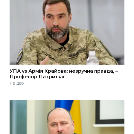
УПА vs Армія Крайова: незручна правда, –
Професор Патриляк
#
ВІДЕО