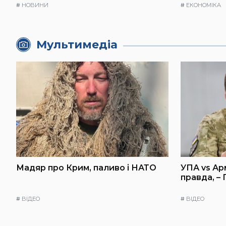
#
НОВИНИ
#
ЕКОНОМІКА
Мультимедіа
Мадяр про Крим, паливо і НАТО
УПА vs Ар
правда, –
#
ВІДЕО
#
ВІДЕО