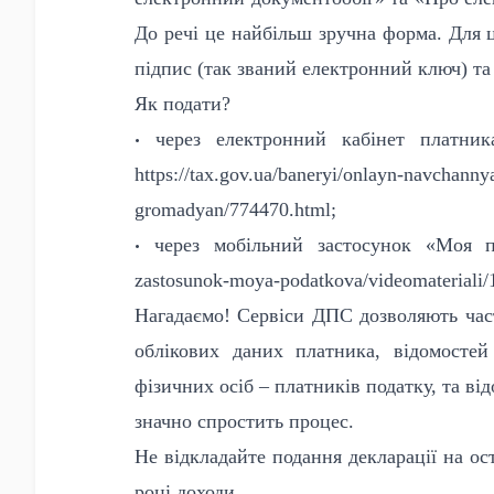
До речі це найбільш зручна форма. Для 
підпис (так званий
електронний ключ) та 
Як подати?
•
через електронний кабінет платни
https://tax.gov.ua/baneryi/onlayn-navchann
gromadyan/774470.html;
•
через мобільний застосунок «Моя пода
zastosunok-moya-podatkova/videomateriali/
Нагадаємо! Сервіси ДПС дозволяють част
облікових даних платника, відомостей
фізичних осіб – платників податку, та в
значно спростить процес.
Не відкладайте подання декларації на ос
році доходи.