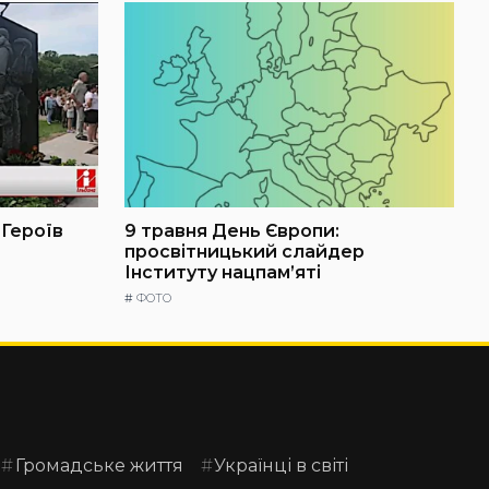
 Героїв
9 травня День Європи:
просвітницький слайдер
Інституту нацпам’яті
#
ФОТО
Громадське життя
Українці в світі