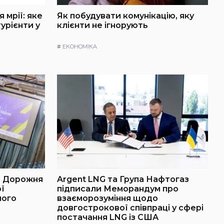
 мрії: яке
Як побудувати комунікацію, яку
урієнти у
клієнти не ігнорують
#
ЕКОНОМІКА
: Дорожня
Argent LNG та Група Нафтогаз
ї
підписали Меморандум про
ного
взаєморозуміння щодо
довгострокової співпраці у сфері
постачання LNG із США