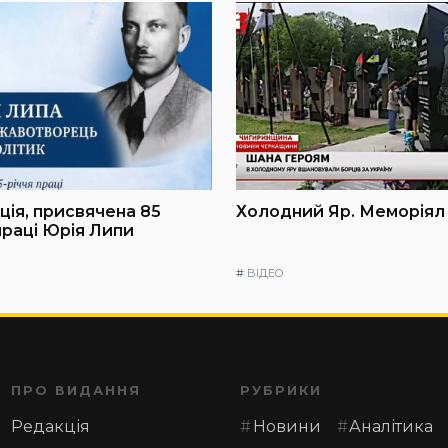
ія, присвячена 85
Холодний Яр. Меморіял
праці Юрія Липи
#
ВІДЕО
ПРО ВИДАННЯ
РУБРИКИ
Редакція
Новини
Аналітика