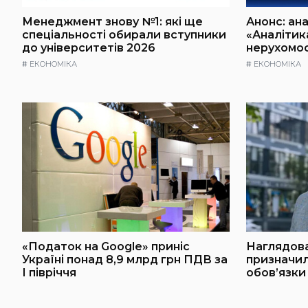
Менеджмент знову №1: які ще
Анонс: ан
спеціальності обирали вступники
«Аналітик
до університетів 2026
нерухомост
#
ЕКОНОМІКА
#
ЕКОНОМІКА
«Податок на Google» приніс
Наглядова
Україні понад 8,9 млрд грн ПДВ за
призначи
І півріччя
обов’язки