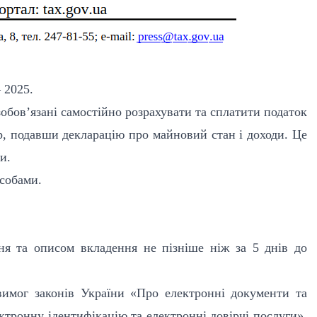
 2025.
обов’язані самостійно розрахувати та
сплатити податок
ір, подавши
декларацію про майновий стан і доходи. Це
и.
собами.
я та описом вкладення не пізніше ніж
за 5 днів до
вимог законів України «Про електронні
документи та
ктронну ідентифікацію
та електронні довірчі послуги».