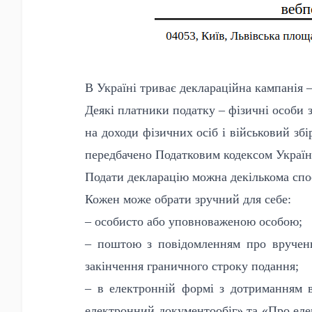
В Україні триває деклараційна кампанія –
Деякі платники податку – фізичні особи з
на доходи фізичних осіб і військовий зб
передбачено Податковим
кодексом Україн
Подати декларацію можна декількома спо
Кожен може обрати зручний для себе:
– особисто або уповноваженою особою;
– поштою з повідомленням про врученн
закінчення граничного строку подання;
– в електронній формі з дотриманням 
електронний документообіг» та «Про еле