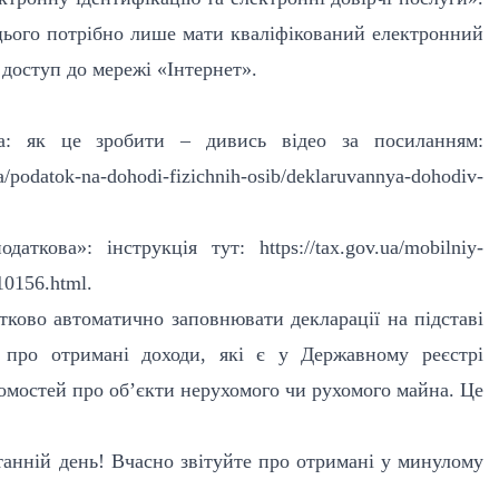
цього
потрібно лише мати кваліфікований електронний
доступ до мережі «Інтернет».
ка: як це зробити – дивись відео
за посиланням:
ya/podatok-na-dohodi-fizichnih-osib/deklaruvannya-dohodiv-
ткова»: інструкція тут: https://tax.gov.ua/mobilniy-
10156.html.
ково автоматично заповнювати декларації на підставі
 про отримані доходи, які є у Державному реєстрі
ідомостей про об’єкти нерухомого чи рухомого майна. Це
танній день! Вчасно звітуйте про отримані у минулому