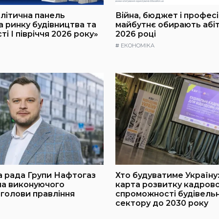
алітична панель
Війна, бюджет і професія
а ринку будівництва та
майбутнє обирають абіт
і І півріччя 2026 року»
2026 році
#
ЕКОНОМІКА
 рада Групи Нафтогаз
Хто будуватиме Україну
ла виконуючого
карта розвитку кадрово
 голови правління
спроможності будівель
сектору до 2030 року