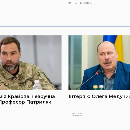
#
ЕКОНОМІКА
мія Крайова: незручна
Інтерв’ю Олега Медуниц
 Професор Патриляк
#
ВІДЕО