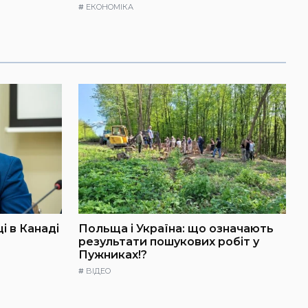
#
ЕКОНОМІКА
і в Канаді
Польща і Україна: що означають
результати пошукових робіт у
Пужниках!?
#
ВІДЕО