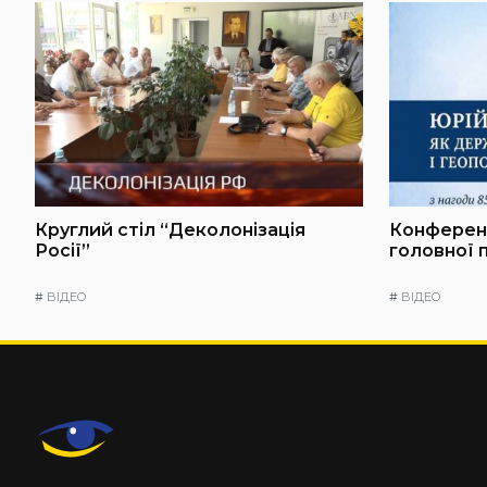
Круглий стіл “Деколонізація
Конференц
Росії”
головної 
#
ВІДЕО
#
ВІДЕО