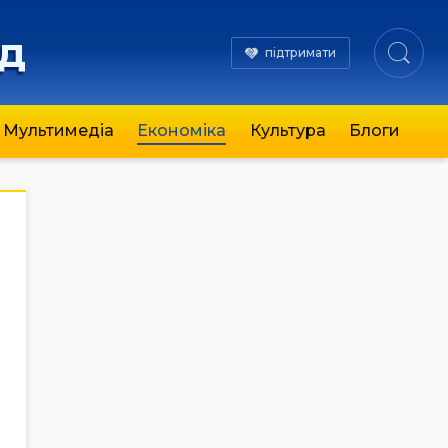
яд
підтримати
Мультимедіа
Економіка
Культура
Блоги