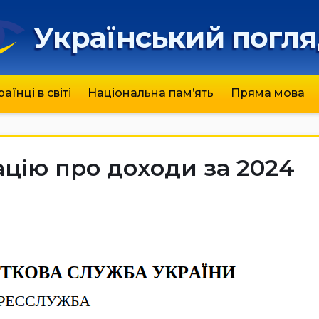
Український погл
раїнці в світі
Національна пам’ять
Пряма мова
цію про доходи за 2024