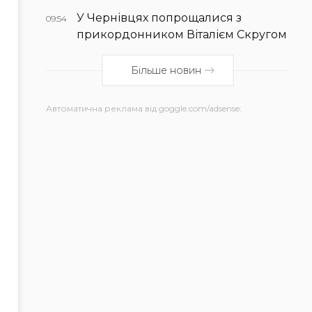
У Чернівцях попрощалися з
09:54
прикордонником Віталієм Скругом
Більше новин
Автоматична реклама від goggle.com/adsense: