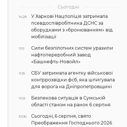
Сьогодні
У Харкові Нацполіція затримала
14:28
псевдоспівробітника ДСНС за
оборудками з «бронюванням» від
мобілізації
Сили безпілотних систем уразили
11:51
нафтопереробний завод
«Башнефть-Новойл»
СБУ затримала агентку військової
11:35
контррозвідки фсб, яка шпигувала
для ворога на Дніпропетровщині
Безпекова ситуація в Сумській
11:03
області станом на ранок 6 серпня
Сьогодні, 6 серпня, свято
10:06
Преображення Господнього 2026