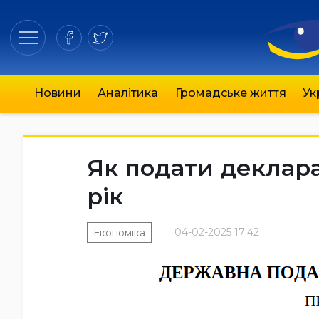
Новини
Аналітика
Громадське життя
Ук
Як подати деклара
рік
04-02-2025 17:42
Економіка