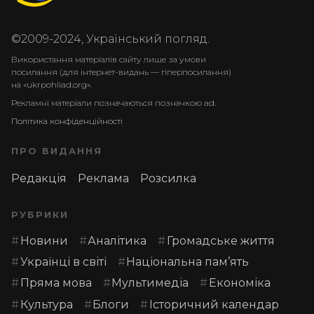
©2009-2024, Український погляд.
Використання матеріалів сайту лише за умови
посилання (для інтернет-видань — гіперпосилання)
на «ukrpohliad.org».
Рекламні матеріали позначаються позначкою ad.
Політика конфіденційності
ПРО ВИДАННЯ
Редакція
Реклама
Розсилка
РУБРИКИ
Новини
Аналітика
Громадське життя
Українці в світі
Національна пам’ять
Пряма мова
Мультимедіа
Економіка
Культура
Блоги
Історичний календар