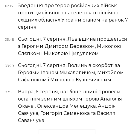
Зведення про терор російських військ
10:03
проти цивільного населення в північно-
східних областях України станом на ранок 7
серпня
Сьогодні, 7 серпня, Львівщина прощається
09:48
з Героями Дмитром Березком, Миколою
Слєпком і Миколою Цидуляком
Сьогодні, 7 серпня, Волинь в скорботі за
09:29
Героями Іваном Михалевичем, Михайлом
Сафатюком і Миколою Кузнечихіним
Вчора, 6 серпня, на Рівненщині провели
08:51
останнім земним шляхом Героїв Анатолія
Окача , Олександра Мелещука, Андрія
Савчука, Григорія Семенюка та Василя
Саванчука