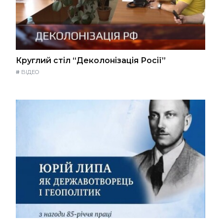
Круглий стіл “Деколонізація Росії”
#
ВІДЕО