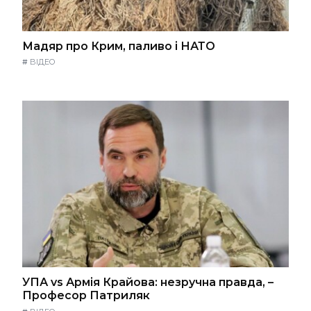
Мадяр про Крим, паливо і НАТО
#
ВІДЕО
УПА vs Армія Крайова: незручна правда, –
Професор Патриляк