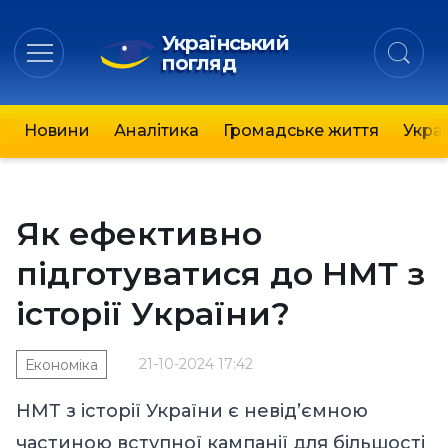
Український
погляд
Новини
Аналітика
Громадське життя
Украї
Як ефективно
підготуватися до НМТ з
історії України?
21-10-2024 17:42
Економіка
НМТ з історії України є невід’ємною
частиною вступної кампанії для більшості