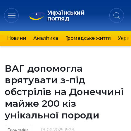
Український
погляд
Новини
Аналітика
Громадське життя
Украї
ВАГ допомогла
врятувати з-під
обстрілів на Донеччині
майже 200 кіз
унікальної породи
18-06-2025 15:28
Економіка