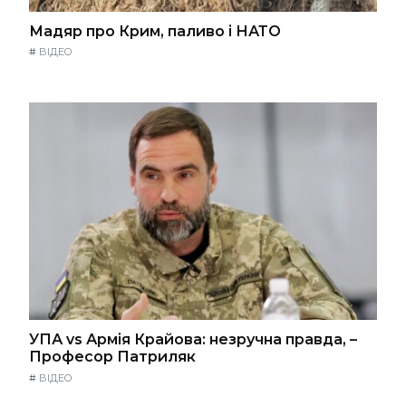
Мадяр про Крим, паливо і НАТО
#
ВІДЕО
УПА vs Армія Крайова: незручна правда, –
Професор Патриляк
#
ВІДЕО