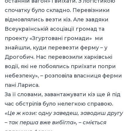
останній вагон» і виїхати. З логістикою
спочатку було складно. Перевізники
відмовлялись везти кіз. Але завдяки
Всеукраїнській асоціації громад та
проекту «Згуртовані громади» ми
знайшли, куди перевезти ферму – у
Дрогобич. Нас перевозили харківські
водії, які не побоялись приїхати попри
небезпеку», – розповіла власниця ферми
пані Лариса.
За її словами, завантажувати кіз ще й під
час обстрілів було нелегкою справою.
«Це ж кози: одну заведеш, заводиш другу
– так перша вже вибігла», – сміється