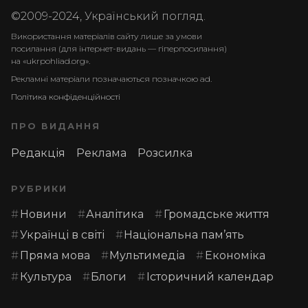
©2009-2024, Український погляд.
Використання матеріалів сайту лише за умови
посилання (для інтернет-видань — гіперпосилання)
на «ukrpohliad.org».
Рекламні матеріали позначаються позначкою ad.
Політика конфіденційності
ПРО ВИДАННЯ
Редакція
Реклама
Розсилка
РУБРИКИ
Новини
Аналітика
Громадське життя
Українці в світі
Національна пам’ять
Пряма мова
Мультимедіа
Економіка
Культура
Блоги
Історичний календар