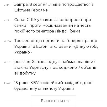
Завтра, 8 серпня, Львів попрощається з
21:14
шістьма Героями
Сенат США ухвалив законопроект про
21:00
санкції проти Росії, названий на честь
покійного сенатора Ліндсі Ґрема
Троє естонців підняли на Говерлі прапор
20:34
України та Естонії зі словами: «Дякую тобі,
Україно!»
росія здійснила одну з наймасованіших
20:01
атак на Укрнафту: пошкоджено 7 об’єктів
видобутку
15 років КБУ: ювілейний захід об’єднав
19:42
будівельну спільноту України
Більше новин