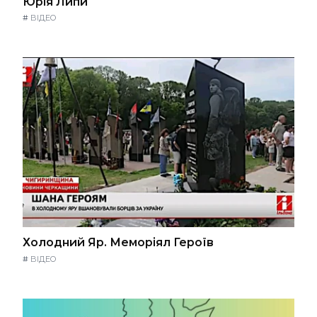
Юрія Липи
#
ВІДЕО
Холодний Яр. Меморіял Героїв
#
ВІДЕО