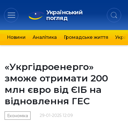
Український
погляд
Новини
Аналітика
Громадське життя
Украї
«Укргідроенерго»
зможе отримати 200
млн євро від ЄІБ на
відновлення ГЕС
29-01-2025 12:09
Економіка