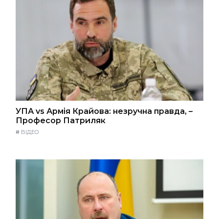
УПА vs Армія Крайова: незручна правда, –
Професор Патриляк
#
ВІДЕО