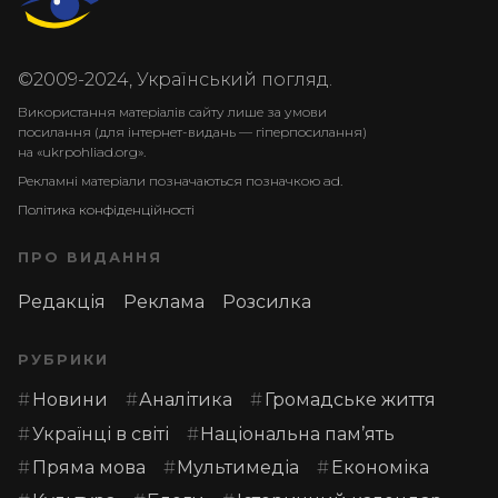
©2009-2024, Український погляд.
Використання матеріалів сайту лише за умови
посилання (для інтернет-видань — гіперпосилання)
на «ukrpohliad.org».
Рекламні матеріали позначаються позначкою ad.
Політика конфіденційності
ПРО ВИДАННЯ
Редакція
Реклама
Розсилка
РУБРИКИ
Новини
Аналітика
Громадське життя
Українці в світі
Національна пам’ять
Пряма мова
Мультимедіа
Економіка