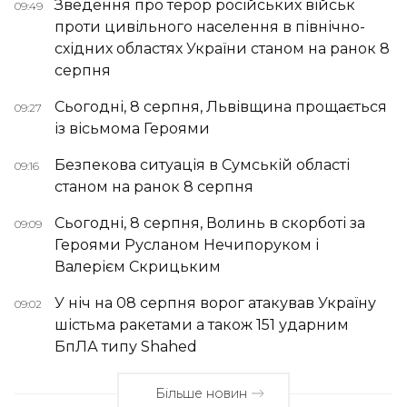
Зведення про терор російських військ
09:49
проти цивільного населення в північно-
східних областях України станом на ранок 8
серпня
Сьогодні, 8 серпня, Львівщина прощається
09:27
із вісьмома Героями
Безпекова ситуація в Сумській області
09:16
станом на ранок 8 серпня
Сьогодні, 8 серпня, Волинь в скорботі за
09:09
Героями Русланом Нечипоруком і
Валерієм Скрицьким
У ніч на 08 серпня ворог атакував Україну
09:02
шістьма ракетами а також 151 ударним
БпЛА типу Shahed
Більше новин