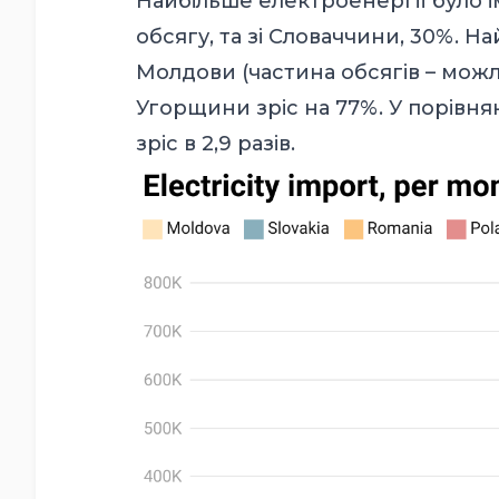
Найбільше електроенергії було і
обсягу, та зі Словаччини, 30%. 
Молдови (частина обсягів – можли
Угорщини зріс на 77%. У порівня
зріс в 2,9 разів.