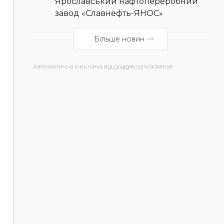
Ярославський нафтопереробний
завод «Славнефть-ЯНОС»
Більше новин
Автоматична реклама від goggle.com/adsense: