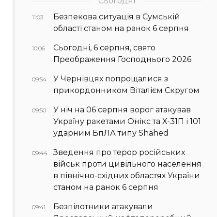
Сьогодні
Безпекова ситуація в Сумській
11:03
області станом на ранок 6 серпня
Сьогодні, 6 серпня, свято
10:06
Преображення Господнього 2026
У Чернівцях попрощалися з
09:54
прикордонником Віталієм Скругом
У ніч на 06 серпня ворог атакував
09:50
Україну ракетами Онікс та Х-31П і 101
ударним БпЛА типу Shahed
Зведення про терор російських
09:44
військ проти цивільного населення
в північно-східних областях України
станом на ранок 6 серпня
Безпілотники атакували
09:41