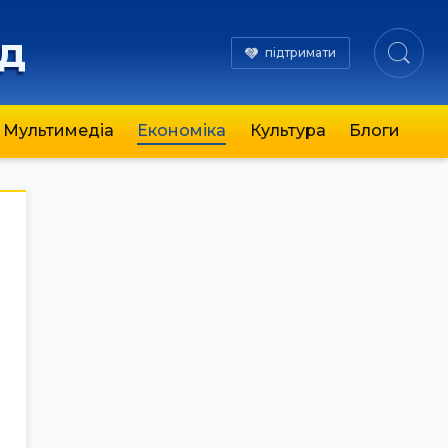
яд
підтримати
Мультимедіа
Економіка
Культура
Блоги