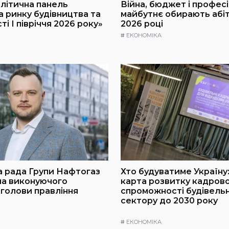
алітична панель
Війна, бюджет і професія
а ринку будівництва та
майбутнє обирають абіт
і І півріччя 2026 року»
2026 році
#
ЕКОНОМІКА
 рада Групи Нафтогаз
Хто будуватиме Україну
ла виконуючого
карта розвитку кадрово
 голови правління
спроможності будівель
сектору до 2030 року
#
ЕКОНОМІКА