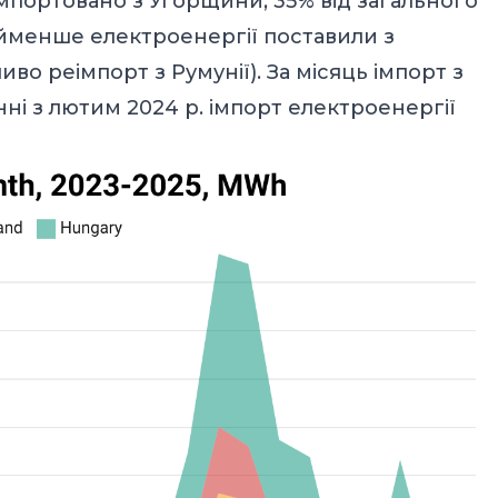
мпортовано з Угорщини, 35% від загального
Найменше електроенергії поставили з
во реімпорт з Румунії). За місяць імпорт з
нні з лютим 2024 р. імпорт електроенергії