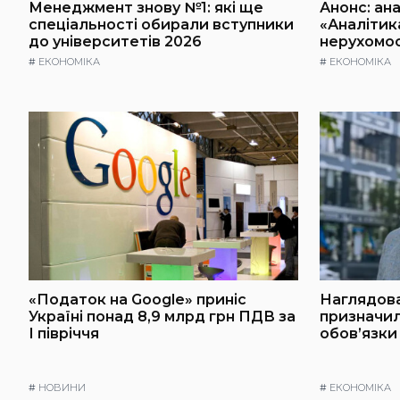
Менеджмент знову №1: які ще
Анонс: ан
спеціальності обирали вступники
«Аналітик
до університетів 2026
нерухомост
#
ЕКОНОМІКА
#
ЕКОНОМІКА
«Податок на Google» приніс
Наглядова
Україні понад 8,9 млрд грн ПДВ за
призначи
І півріччя
обов’язки
#
НОВИНИ
#
ЕКОНОМІКА