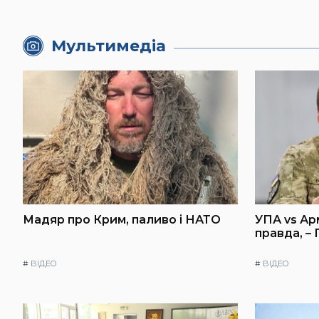
Мультимедіа
Мадяр про Крим, паливо і НАТО
УПА vs Ар
правда, –
#
ВІДЕО
#
ВІДЕО