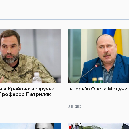
мія Крайова: незручна
Інтерв’ю Олега Медуниц
 Професор Патриляк
#
ВІДЕО