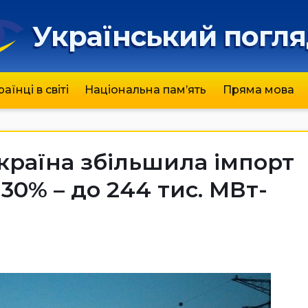
Український погл
раїнці в світі
Національна пам’ять
Пряма мова
Україна збільшила імпорт
30% – до 244 тис. МВт-