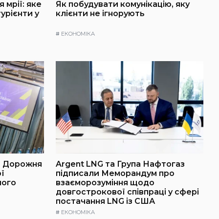
 мрії: яке
Як побудувати комунікацію, яку
урієнти у
клієнти не ігнорують
#
ЕКОНОМІКА
: Дорожня
Argent LNG та Група Нафтогаз
ї
підписали Меморандум про
ного
взаєморозуміння щодо
довгострокової співпраці у сфері
постачання LNG із США
#
ЕКОНОМІКА