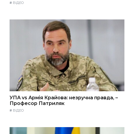
#
ВІДЕО
УПА vs Армія Крайова: незручна правда, –
Професор Патриляк
#
ВІДЕО