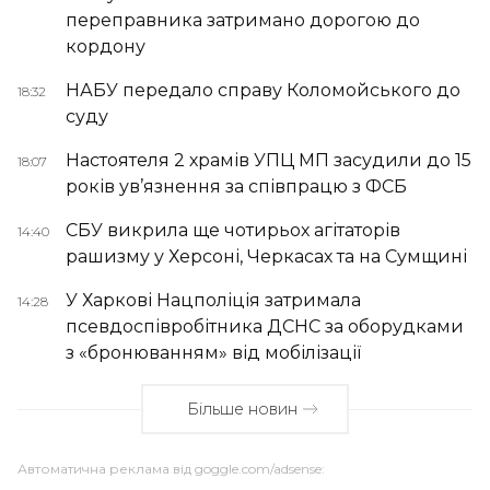
переправника затримано дорогою до
кордону
НАБУ передало справу Коломойського до
18:32
суду
Настоятеля 2 храмів УПЦ МП засудили до 15
18:07
років ув’язнення за співпрацю з ФСБ
СБУ викрила ще чотирьох агітаторів
14:40
рашизму у Херсоні, Черкасах та на Сумщині
У Харкові Нацполіція затримала
14:28
псевдоспівробітника ДСНС за оборудками
з «бронюванням» від мобілізації
Більше новин
Автоматична реклама від goggle.com/adsense: