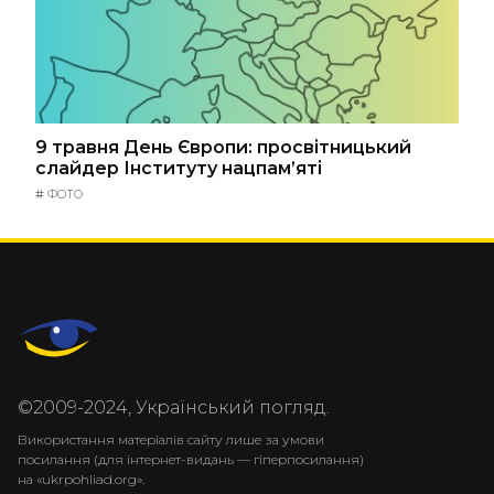
9 травня День Європи: просвітницький
слайдер Інституту нацпам’яті
#
ФОТО
©2009-2024, Український погляд.
Використання матеріалів сайту лише за умови
посилання (для інтернет-видань — гіперпосилання)
на «ukrpohliad.org».