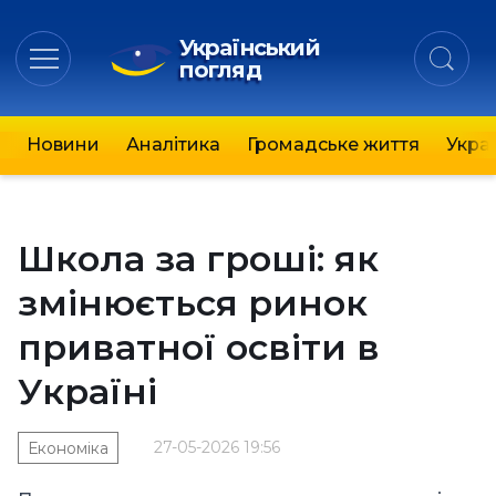
Український
погляд
Новини
Аналітика
Громадське життя
Украї
Школа за гроші: як
змінюється ринок
приватної освіти в
Україні
27-05-2026 19:56
Економіка