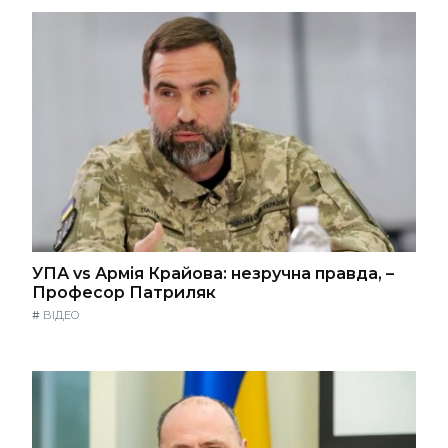
УПА vs Армія Крайова: незручна правда, –
Професор Патриляк
#
ВІДЕО