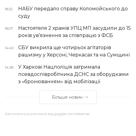
НАБУ передало справу Коломойського до
18:32
суду
Настоятеля 2 храмів УПЦ МП засудили до 15
18:07
років ув’язнення за співпрацю з ФСБ
СБУ викрила ще чотирьох агітаторів
14:40
рашизму у Херсоні, Черкасах та на Сумщині
У Харкові Нацполіція затримала
14:28
псевдоспівробітника ДСНС за оборудками
з «бронюванням» від мобілізації
Більше новин
Автоматична реклама від goggle.com/adsense: