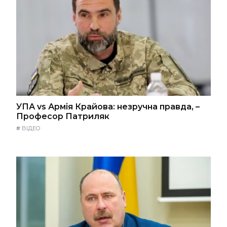
УПА vs Армія Крайова: незручна правда, –
Професор Патриляк
#
ВІДЕО