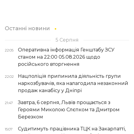
Останні новини
5 Серпня
Оперативна інформація Генштабу ЗСУ
22:05
станом на 22:00 05.08.2026 щодо
російського вторгнення
Нацполіція припинила діяльність групи
22:02
наркозбувачів, яка налагодила незаконний
продаж канабісу у Дніпрі
Завтра, 6 серпня, Львів прощається з
21:47
Героями Миколою Слєпком та Дмитром
Березком
Судитимуть працівника ТЦК на Закарпатті,
15:07