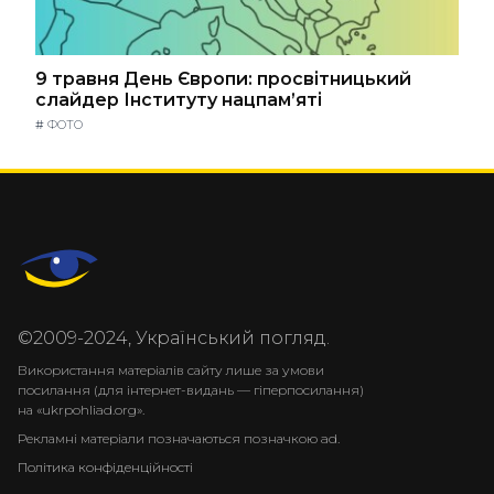
9 травня День Європи: просвітницький
слайдер Інституту нацпам’яті
#
ФОТО
©2009-2024, Український погляд.
Використання матеріалів сайту лише за умови
посилання (для інтернет-видань — гіперпосилання)
на «ukrpohliad.org».
Рекламні матеріали позначаються позначкою ad.
Політика конфіденційності