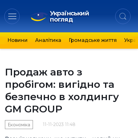
Український
погляд
Новини
Аналітика
Громадське життя
Украї
Продаж авто з
пробігом: вигідно та
безпечно в холдингу
GM GROUP
11-11-2023 11:48
Економіка