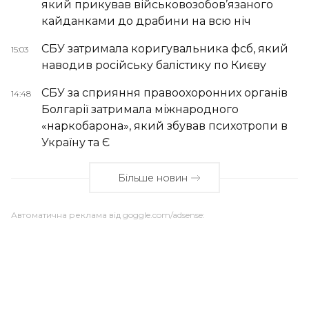
який прикував військовозобов’язаного
кайданками до драбини на всю ніч
СБУ затримала коригувальника фсб, який
15:03
наводив російську балістику по Києву
СБУ за сприяння правоохоронних органів
14:48
Болгарії затримала міжнародного
«наркобарона», який збував психотропи в
Україну та Є
Більше новин
Автоматична реклама від goggle.com/adsense: