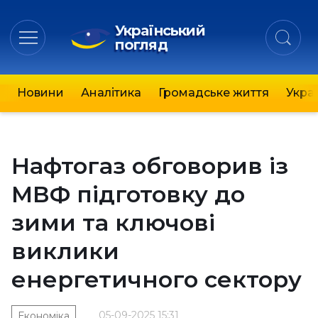
Український
погляд
Новини
Аналітика
Громадське життя
Украї
Нафтогаз обговорив із
МВФ підготовку до
зими та ключові
виклики
енергетичного сектору
05-09-2025 15:31
Економіка