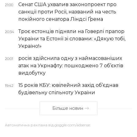
Сенат США ухвалив законопроект про
21:00
санкції проти Росії, названий на честь
покійного сенатора Ліндсі Ґрема
Троє естонців підняли на Говерлі прапор
20:34
України та Естонії зі словами: «Дякую тобі,
Україно!»
росія здійснила одну з наймасованіших
20:01
атак на Укрнафту: пошкоджено 7 об’єктів
видобутку
15 років КБУ: ювілейний захід об’єднав
19:42
будівельну спільноту України
Більше новин
Автоматична реклама від goggle.com/adsense: