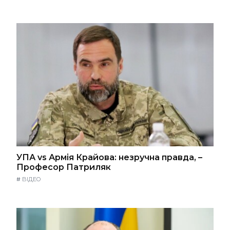
УПА vs Армія Крайова: незручна правда, –
Професор Патриляк
#
ВІДЕО