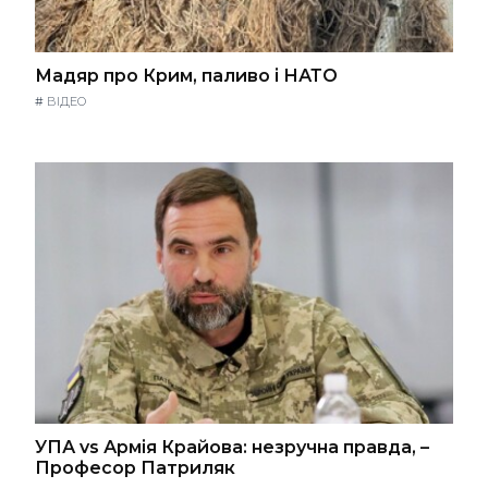
Мадяр про Крим, паливо і НАТО
#
ВІДЕО
УПА vs Армія Крайова: незручна правда, –
Професор Патриляк