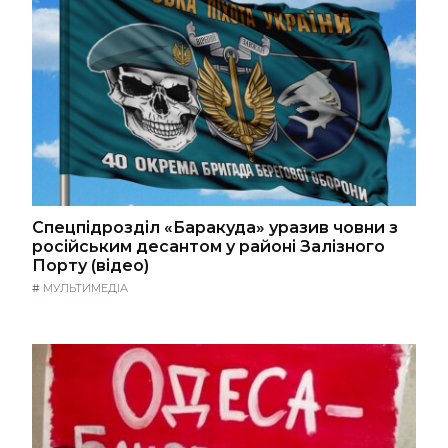
Спецпідрозділ «Баракуда» уразив човни з
російським десантом у районі Залізного
Порту (відео)
#
МУЛЬТИМЕДІА