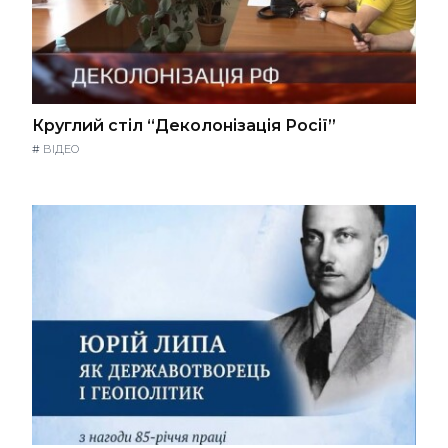
Круглий стіл “Деколонізація Росії”
#
ВІДЕО