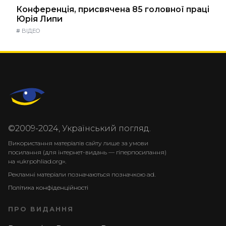
Конференція, присвячена 85 головної праці
Юрія Липи
#
ВІДЕО
©2009-2024, Український погляд.
Використання матеріалів сайту лише за умови
посилання (для інтернет-видань — гіперпосилання)
на «ukrpohliad.org».
Рекламні матеріали позначаються позначкою ad.
Політика конфіденційності
ПРО ВИДАННЯ