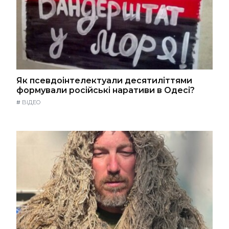
Як псевдоінтелектуали десятиліттями
формували російські наративи в Одесі?
#
ВІДЕО