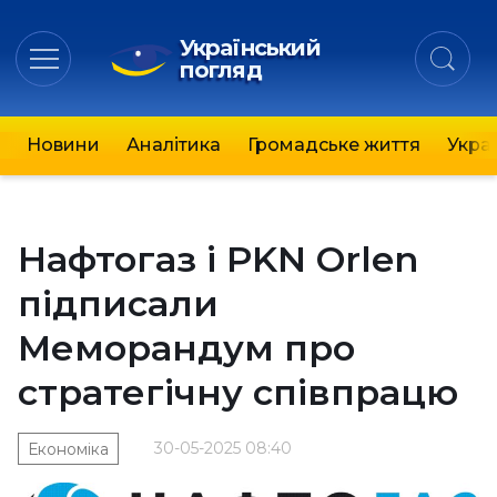
Український
погляд
Новини
Аналітика
Громадське життя
Украї
Нафтогаз і PKN Orlen
підписали
Меморандум про
стратегічну співпрацю
30-05-2025 08:40
Економіка