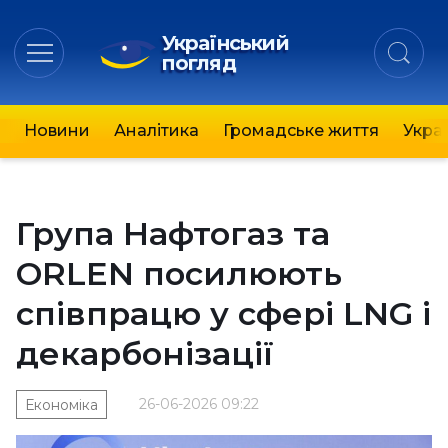
Український
погляд
Новини
Аналітика
Громадське життя
Украї
Група Нафтогаз та
ORLEN посилюють
співпрацю у сфері LNG і
декарбонізації
26-06-2026 09:22
Економіка