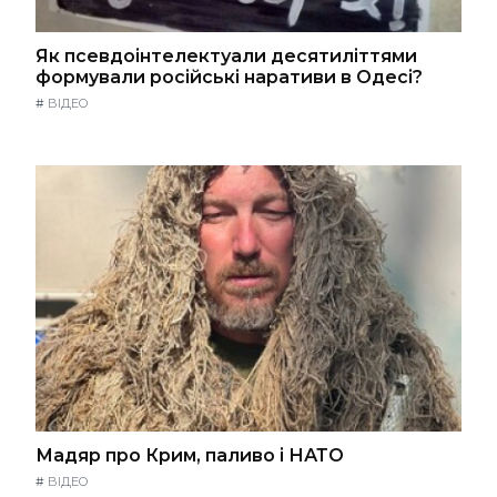
Як псевдоінтелектуали десятиліттями
формували російські наративи в Одесі?
#
ВІДЕО
Мадяр про Крим, паливо і НАТО
#
ВІДЕО