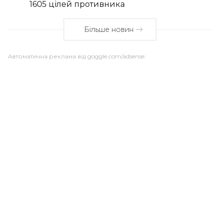
1605 цілей противника
Більше новин
Автоматична реклама від goggle.com/adsense: