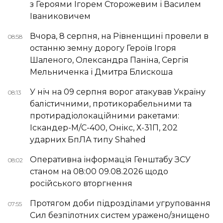
з Героями Ігорем Сторожевим і Василем
Іваниковичем
Вчора, 8 серпня, на Рівненщині провели в
08:58
останню земну дорогу Героїв Ігоря
Шаленого, Олександра Паніна, Сергія
Мельниченка і Дмитра Блискоша
У ніч на 09 серпня ворог атакував Україну
08:13
балістичними, протикорабельними та
протирадіолокаційними ракетами:
Іскандер-М/С-400, Онікс, Х-31П, 202
ударних БпЛА типу Shahed
Оперативна інформація Генштабу ЗСУ
08:02
станом на 08:00 09.08.2026 щодо
російського вторгнення
Протягом доби підрозділами угруповання
07:55
Сил безпілотних систем уражено/знищено