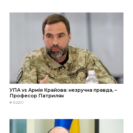
УПА vs Армія Крайова: незручна правда, –
Професор Патриляк
#
ВІДЕО