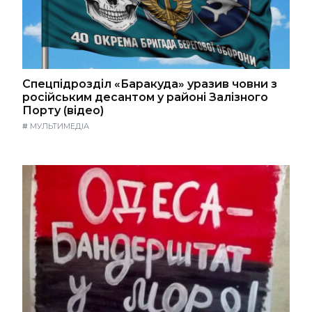
Спецпідрозділ «Баракуда» уразив човни з
російським десантом у районі Залізного
Порту (відео)
#
МУЛЬТИМЕДІА