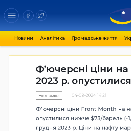
Новини
Аналітика
Громадське життя
Ук
Ф’ючерсні ціни на
2023 р. опустилис
04-09-2024 14:21
Економіка
Ф’ючерсні ціни Front Month на н
опустилися нижче $73/барель (-1
грудня 2023 р. Ціни на нафту мар