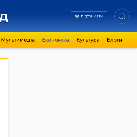
яд
підтримати
Мультимедіа
Економіка
Культура
Блоги