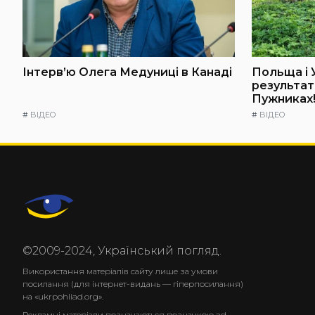
Інтерв’ю Олега Медуниці в Канаді
Польща і 
результат
Пужниках!
#
ВІДЕО
#
ВІДЕО
©2009-2024, Український погляд.
Використання матеріалів сайту лише за умови
посилання (для інтернет-видань — гіперпосилання)
на «ukrpohliad.org».
Рекламні матеріали позначаються позначкою ad.