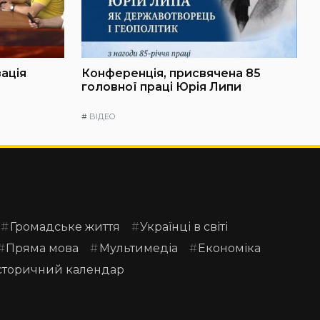
зація
Конференція, присвячена 85
головної праці Юрія Липи
#
ВІДЕО
Громадське життя
Українці в світі
Пряма мова
Мультимедіа
Економіка
сторичний календар