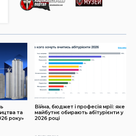
ль
Війна, бюджет і професія мрії: яке
ництва та
майбутнє обирають абітурієнти у
026 року»
2026 році