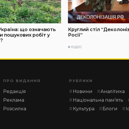
Україна: що означають
Круглий стіл “Деколоні
и пошукових робіт у
Росії”
?
#
ВІДЕО
ПРО ВИДАННЯ
РУБРИКИ
Редакція
Новини
Аналітика
Реклама
Національна пам’ять
Розсилка
Культура
Блоги
І