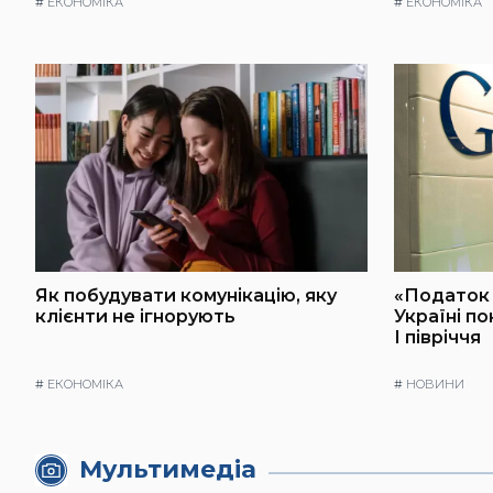
#
ЕКОНОМІКА
#
ЕКОНОМІКА
Як побудувати комунікацію, яку
«Податок 
клієнти не ігнорують
Україні п
І півріччя
#
ЕКОНОМІКА
#
НОВИНИ
Мультимедіа