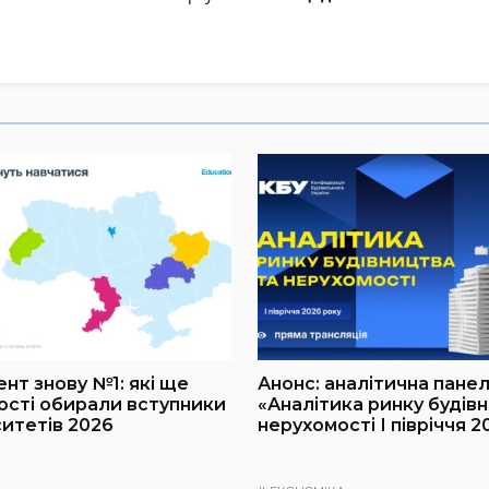
т знову №1: які ще
Анонс: аналітична пане
ості обирали вступники
«Аналітика ринку будів
ситетів 2026
нерухомості І півріччя 2