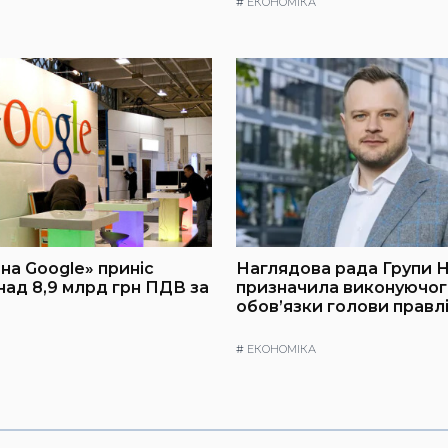
#
ЕКОНОМІКА
на Google» приніс
Наглядова рада Групи 
онад 8,9 млрд грн ПДВ за
призначила виконуючог
обов’язки голови правл
#
ЕКОНОМІКА