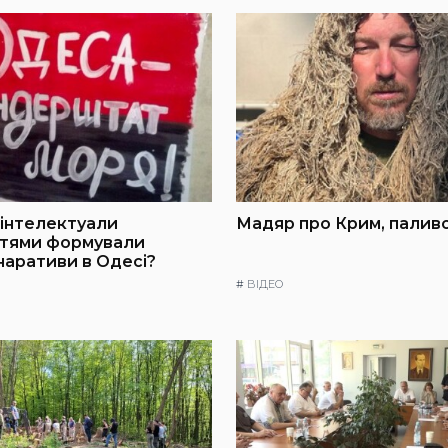
інтелектуали
Мадяр про Крим, паливо
ттями формували
 наративи в Одесі?
#
ВІДЕО