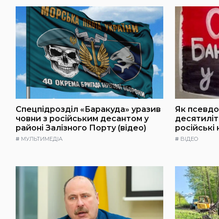
Спецпідрозділ «Баракуда» уразив
Як псевдо
човни з російським десантом у
десятилі
районі Залізного Порту (відео)
російські
#
МУЛЬТИМЕДІА
#
ВІДЕО