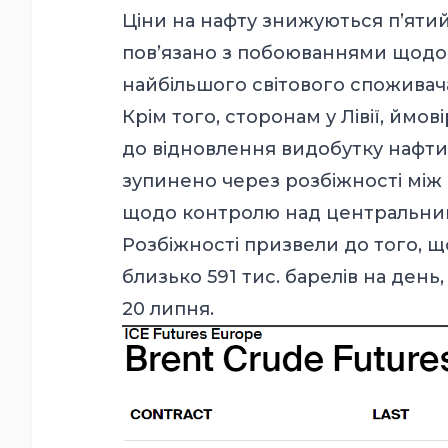
Ціни на нафту знижуються п’ятий
пов’язано з побоюваннями щодо 
найбільшого світового споживача
Крім того, сторонам у Лівії, ймо
до відновлення видобутку нафти в
зупинено через розбіжності мі
щодо контролю над центральним 
Розбіжності призвели до того, щ
близько 591 тис. барелів на день
20 липня.