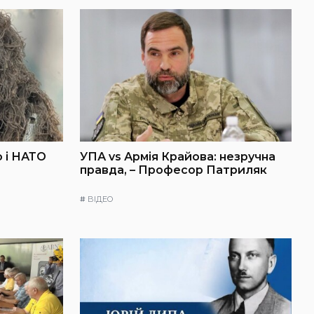
 і НАТО
УПА vs Армія Крайова: незручна
правда, – Професор Патриляк
#
ВІДЕО