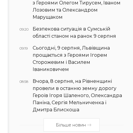
з Героями Олегом Тирусем, Іваном
Лозовим та Олександром
Марущаком
Безпекова ситуація в Сумській
09:20
області станом на ранок 9 серпня
Сьогодні, 9 серпня, Львівщина
09:19
прощається з Героями Ігорем
Сторожевим і Василем
Іваниковичем
Вчора, 8 серпня, на Рівненщині
08:58
провели в останню земну дорогу
Героїв Ігоря Шаленого, Олександра
Паніна, Сергія Мельниченка і
Дмитра Блискоша
Більше новин