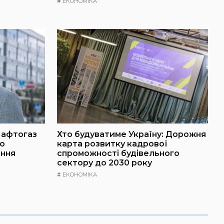
#
ЕКОНОМІКА
Нафтогаз
Хто будуватиме Україну: Дорожня
о
карта розвитку кадрової
іння
спроможності будівельного
сектору до 2030 року
#
ЕКОНОМІКА