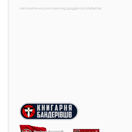
Автоматична реклама від goggle.com/adsense: