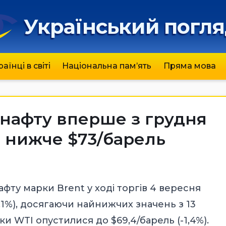
Український погл
раїнці в світі
Національна пам’ять
Пряма мова
 нафту вперше з грудня
я нижче $73/барель
афту марки Brent у ході торгів 4 вересня
,1%), досягаючи найнижчих значень з 13
ки WTI опустилися до $69,4/барель (-1,4%).