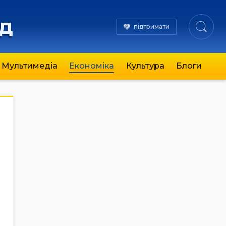
яд
підтримати
Мультимедіа
Економіка
Культура
Блоги