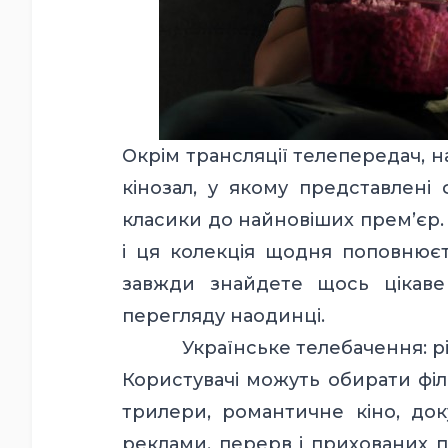
Окрім трансляції телепередач, 
кінозал, у якому представлені 
класики до найновіших прем’єр. 
і ця колекція щодня поповню
завжди знайдете щось цікаве
перегляду наодинці.
Українське телебачення: р
Користувачі можуть обирати філ
трилери, романтичне кіно, док
реклами, перерв і прихованих п