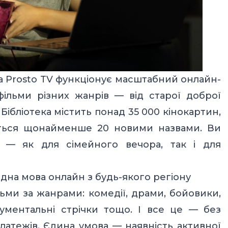
на Prosto TV функціонує масштабний онлайн-
фільми різних жанрів — від старої доброї
Бібліотека містить понад 35 000 кінокартин,
ється щонайменше 20 новими назвами. Ви
 — як для сімейного вечора, так і для
ідна мова онлайн з будь-якого регіону
ьми за жанрами: комедії, драми, бойовики,
ументальні стрічки тощо. І все це — без
латежів. Єдина умова — наявність активної