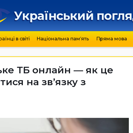
Український погл
раїнці в світі
Національна пам’ять
Пряма мова
ке ТБ онлайн — як це
ися на зв’язку з