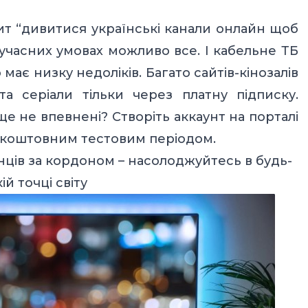
пит “дивитися українські канали онлайн щоб
 сучасних умовах можливо все. І кабельне ТБ
має низку недоліків. Багато сайтів-кінозалів
а серіали тільки через платну підписку.
ще не впевнені? Створіть аккаунт на порталі
зкоштовним тестовим періодом.
нців за кордоном – насолоджуйтесь в будь-
ій точці світу