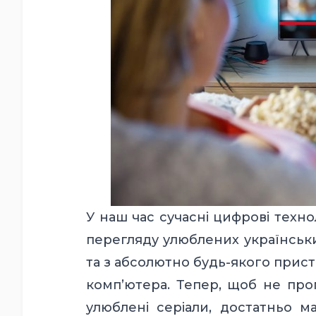
У наш час сучасні цифрові техн
перегляду улюблених українськи
та з абсолютно будь-якого прис
комп’ютера. Тепер, щоб не про
улюблені серіали, достатньо м