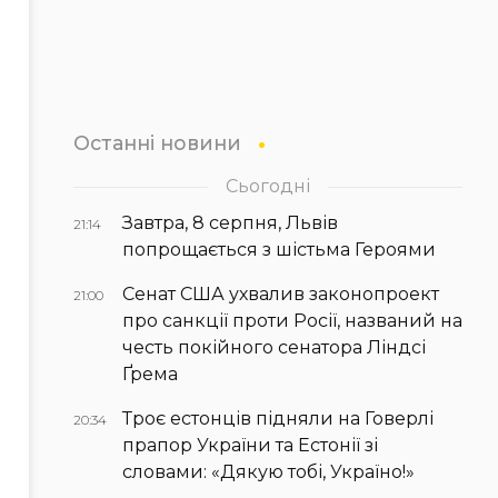
Останні новини
Сьогодні
Завтра, 8 серпня, Львів
21:14
попрощається з шістьма Героями
Сенат США ухвалив законопроект
21:00
про санкції проти Росії, названий на
честь покійного сенатора Ліндсі
Ґрема
Троє естонців підняли на Говерлі
20:34
прапор України та Естонії зі
словами: «Дякую тобі, Україно!»