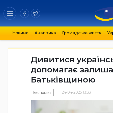
Новини
Аналітика
Громадське життя
Ук
Дивитися українсь
допомагає залишат
Батьківщиною
24-04-2025 13:33
Економіка