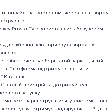
ини онлайн за кордоном через платформу
інструкцію:
рвісу Prosto TV, скориставшись браузером
фо», де зібрано всю корисну інформацію
програм
о забезпечення оберіть той варіант, який
та. Платформа підтримує різні типи
ПК та інші.
її на свій пристрій та дотримуйтесь
с першого запуску.
зможете зареєструватися у системі. І ось
 користувач отримує подарунок — 7 днів