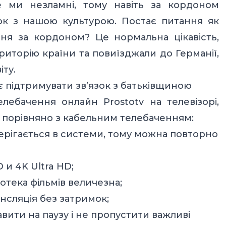
е ми незламні, тому навіть за кордоном
ок з нашою культурою. Постає питання як
ня за кордоном? Це нормальна цікавість,
иторію країни та повиїзджали до Германії,
іту.
є підтримувати зв’язок з батьківщиною
телебачення онлайн
Prostotv на телевізорі,
 порівняно з кабельним телебаченням:
берігається в системи, тому можна повторно
 и 4K Ultra HD;
отека фільмів величезна;
нсляція без затримок;
ити на паузу і не пропустити важливі