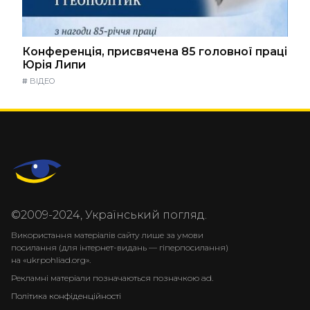
Конференція, присвячена 85 головної праці
Юрія Липи
#
ВІДЕО
©2009-2024, Український погляд.
Використання матеріалів сайту лише за умови
посилання (для інтернет-видань — гіперпосилання)
на «ukrpohliad.org».
Рекламні матеріали позначаються позначкою ad.
Політика конфіденційності