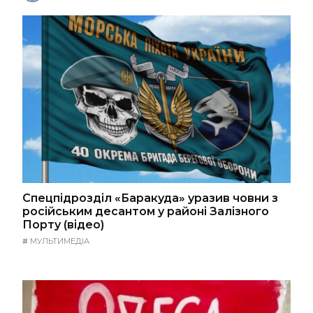
Спецпідрозділ «Баракуда» уразив човни з
російським десантом у районі Залізного
Порту (відео)
#
МУЛЬТИМЕДІА