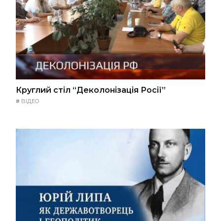
Круглий стіл “Деколонізація Росії”
#
ВІДЕО