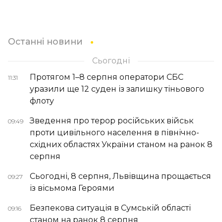
Останні новини
Сьогодні
Протягом 1–8 серпня оператори СБС
11:31
уразили ще 12 суден із залишку тіньового
флоту
Зведення про терор російських військ
09:49
проти цивільного населення в північно-
східних областях України станом на ранок 8
серпня
Сьогодні, 8 серпня, Львівщина прощається
09:27
із вісьмома Героями
Безпекова ситуація в Сумській області
09:16
станом на ранок 8 серпня