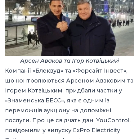
Арсен Аваков та Ігор Котвіцький
Компанії «Блеквуд» та «Форсайт Інвест»,
що контролюються Арсеном Аваковим та
Ігорем Котвіцьким, придбали частки у
«Знаменська БЕСС», яка є одним із
переможців аукціону на допоміжні
послуги. Про це свідчать дані YouControl,
повідомили у випуску
ExPro Electricity