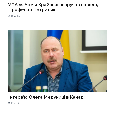
УПА vs Армія Крайова: незручна правда, –
Професор Патриляк
#
ВІДЕО
Інтерв’ю Олега Медуниці в Канаді
#
ВІДЕО