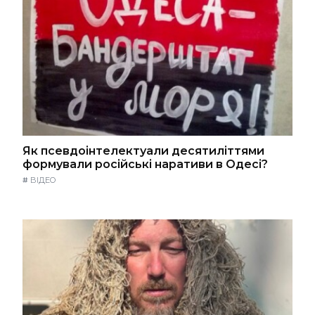
Як псевдоінтелектуали десятиліттями
формували російські наративи в Одесі?
#
ВІДЕО