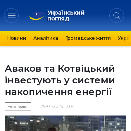
Український
погляд
Новини
Аналітика
Громадське життя
Украї
Аваков та Котвіцький
інвестують у системи
накопичення енергії
29-01-2025 12:04
Економіка