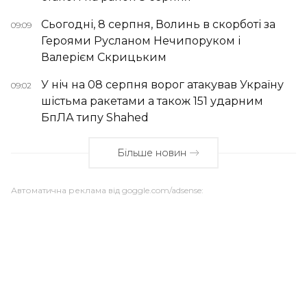
Сьогодні, 8 серпня, Волинь в скорботі за
09:09
Героями Русланом Нечипоруком і
Валерієм Скрицьким
У ніч на 08 серпня ворог атакував Україну
09:02
шістьма ракетами а також 151 ударним
БпЛА типу Shahed
Більше новин
Автоматична реклама від goggle.com/adsense: