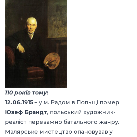
110 років тому:
12.06.1915
– у м. Радом в Польщі помер
Юзеф Брандт
, польський художник-
реаліст переважно батального жанру.
Малярське мистецтво опановував у