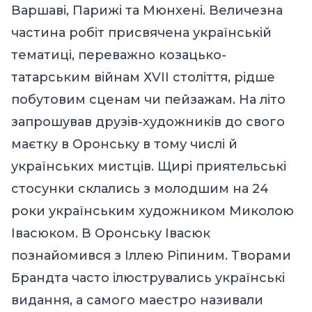
Варшаві, Парижі та Мюнхені. Величезна
частина робіт присвячена українській
тематиці, переважно козацько-
татарським війнам ХVІІ століття, рідше
побутовим сценам чи пейзажам. На літо
запрошував друзів-художників до свого
маєтку в Оронську в тому числі й
українських мистців. Щирі приятельські
стосунки склались з молодшим на 24
роки українським художником Миколою
Івасюком. В Оронську Івасюк
познайомився з Іллею Ріпиним. Творами
Брандта часто ілюструвались українські
видання, а самого маестро називали