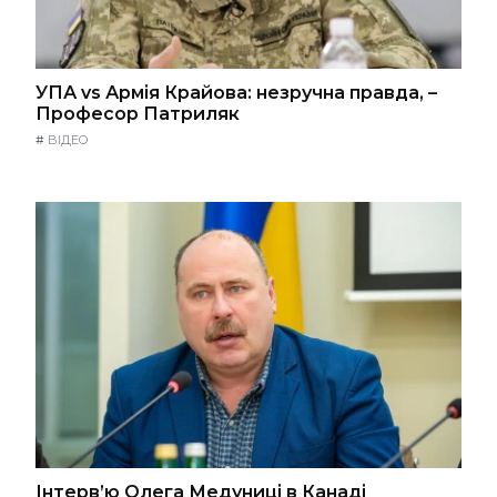
УПА vs Армія Крайова: незручна правда, –
Професор Патриляк
#
ВІДЕО
Інтерв’ю Олега Медуниці в Канаді