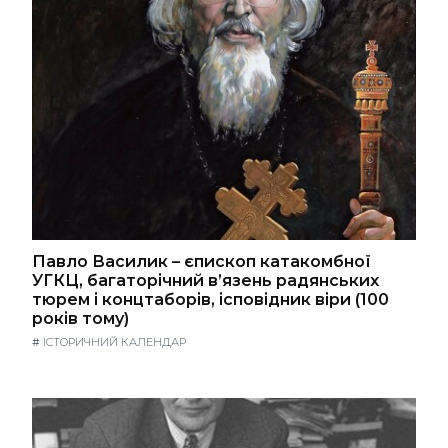
Павло Василик – єпископ катакомбної
УГКЦ, багаторічний в’язень радянських
тюрем і концтаборів, ісповідник віри (100
років тому)
#
ІСТОРИЧНИЙ КАЛЕНДАР