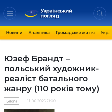
Український
погляд
Новини
Аналітика
Громадське життя
Украї
Юзеф Брандт –
польський художник-
реаліст батального
жанру (110 років тому)
11-06-2025 21:00
Блоги