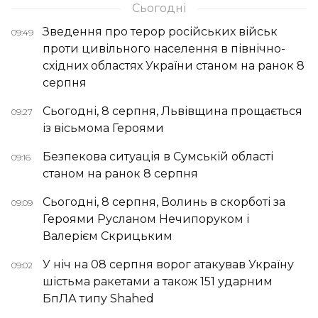
Сьогодні
Зведення про терор російських військ
09:49
проти цивільного населення в північно-
східних областях України станом на ранок 8
серпня
Сьогодні, 8 серпня, Львівщина прощається
09:27
із вісьмома Героями
Безпекова ситуація в Сумській області
09:16
станом на ранок 8 серпня
Сьогодні, 8 серпня, Волинь в скорботі за
09:09
Героями Русланом Нечипоруком і
Валерієм Скрицьким
У ніч на 08 серпня ворог атакував Україну
09:02
шістьма ракетами а також 151 ударним
БпЛА типу Shahed