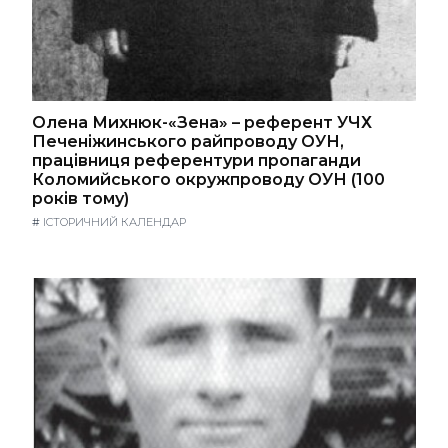
Олена Михнюк-«Зена» – референт УЧХ
Печеніжинського райпроводу ОУН,
працівниця референтури пропаганди
Коломийського окружпроводу ОУН (100
років тому)
#
ІСТОРИЧНИЙ КАЛЕНДАР