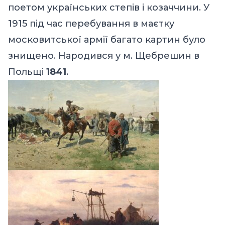
поетом українських степів і козаччини. У
1915 під час перебування в маєтку
московитської армії багато картин було
знищено. Народився у м. Щебрешин в
Польщі
1841
.