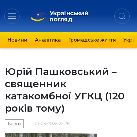
Український
погляд
Новини
Аналітика
Громадське життя
Украї
Юрій Пашковський –
священник
катакомбної УГКЦ (120
років тому)
04-05-2025 22:26
Блоги