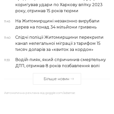
коригував удари по Харкову влітку 2023
року, отримав 15 років тюрми
На Житомирщині незаконно вирубали
11:45
дерев на понад 34 мільйони гривень
Слідчі поліції Житомирщини перекрили
11:40
канал нелегальної міграції з тарифом 15
тисяч доларів за «квиток за кордон»
Водій-пияк, який спричинив смертельну
11:33
ДТП, отримав 8 років позбавлення волі
Більше новин
Автоматична реклама від goggle.com/adsense: