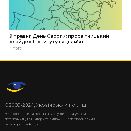
9 травня День Європи: просвітницький
слайдер Інституту нацпам’яті
#
ФОТО
©2009-2024, Український погляд.
Використання матеріалів сайту лише за умови
посилання (для інтернет-видань — гіперпосилання)
на «ukrpohliad.org».