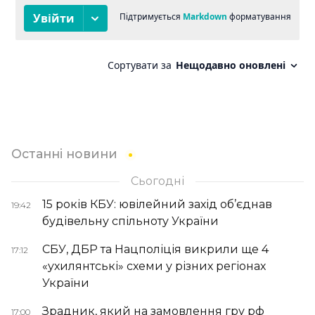
Останні новини
Сьогодні
15 років КБУ: ювілейний захід об’єднав
19:42
будівельну спільноту України
СБУ, ДБР та Нацполіція викрили ще 4
17:12
«ухилянтські» схеми у різних регіонах
України
Зрадник, який на замовлення гру рф
17:00