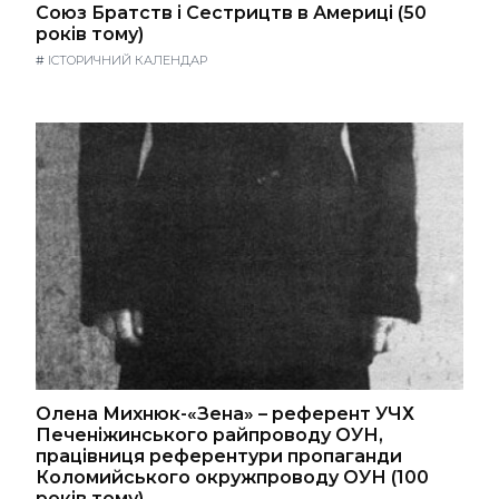
Союз Братств і Сестрицтв в Америці (50
років тому)
#
ІСТОРИЧНИЙ КАЛЕНДАР
Олена Михнюк-«Зена» – референт УЧХ
Печеніжинського райпроводу ОУН,
працівниця референтури пропаганди
Коломийського окружпроводу ОУН (100
років тому)