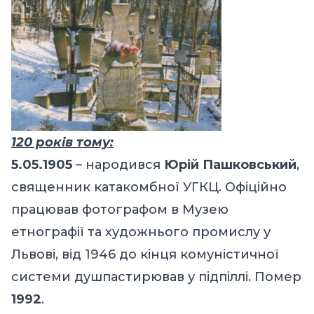
120 років тому:
5.05.1905
– народився
Юрій Пашковський
,
священник катакомбної УГКЦ. Офіційно
працював фотографом в Музею
етнографії та художнього промислу у
Львові, від 1946 до кінця комуністичної
системи душпастирював у підпіллі. Помер
1992
.