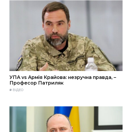
УПА vs Армія Крайова: незручна правда, –
Професор Патриляк
#
ВІДЕО