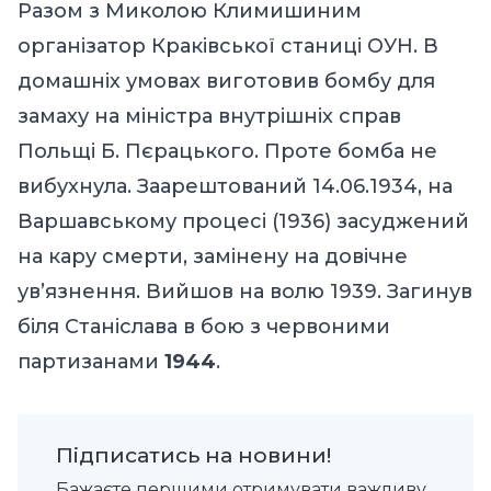
Разом з Миколою Климишиним
організатор Краківської станиці ОУН. В
домашніх умовах виготовив бомбу для
замаху на міністра внутрішніх справ
Польщі Б. Пєрацького. Проте бомба не
вибухнула. Заарештований 14.06.1934, на
Варшавському процесі (1936) засуджений
на кару смерти, замінену на довічне
ув’язнення. Вийшов на волю 1939. Загинув
біля Станіслава в бою з червоними
партизанами
1944
.
Підписатись на новини!
Бажаєте першими отримувати важливу