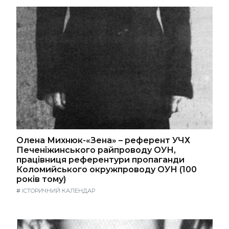
Олена Михнюк-«Зена» – референт УЧХ
Печеніжинського райпроводу ОУН,
працівниця референтури пропаганди
Коломийського окружпроводу ОУН (100
років тому)
#
ІСТОРИЧНИЙ КАЛЕНДАР