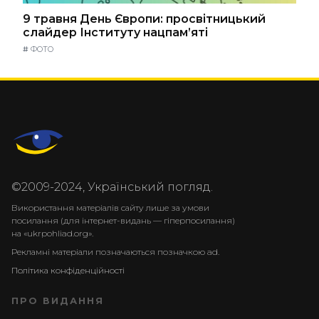
9 травня День Європи: просвітницький
слайдер Інституту нацпам’яті
#
ФОТО
©2009-2024, Український погляд.
Використання матеріалів сайту лише за умови
посилання (для інтернет-видань — гіперпосилання)
на «ukrpohliad.org».
Рекламні матеріали позначаються позначкою ad.
Політика конфіденційності
ПРО ВИДАННЯ