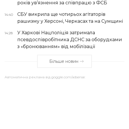
років ув’язнення за співпрацю з ФСБ
СБУ викрила ще чотирьох агітаторів
14:40
рашизму у Херсоні, Черкасах та на Сумщині
У Харкові Нацполіція затримала
14:28
псевдоспівробітника ДСНС за оборудками
з «бронюванням» від мобілізації
Більше новин
Автоматична реклама від goggle.com/adsense: