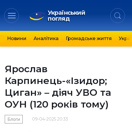
Український
погляд
Новини
Аналітика
Громадське життя
Украї
Ярослав
Карпинець-«Ізидор;
Циган» – діяч УВО та
ОУН (120 років тому)
09-04-2025 20:33
Блоги