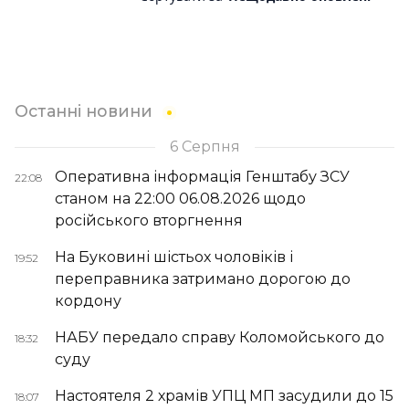
Останні новини
6 Серпня
Оперативна інформація Генштабу ЗСУ
22:08
станом на 22:00 06.08.2026 щодо
російського вторгнення
На Буковині шістьох чоловіків і
19:52
переправника затримано дорогою до
кордону
НАБУ передало справу Коломойського до
18:32
суду
Настоятеля 2 храмів УПЦ МП засудили до 15
18:07