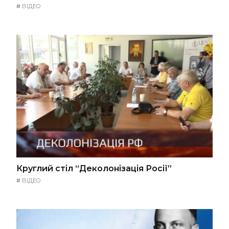
#
ВІДЕО
Круглий стіл “Деколонізація Росії”
#
ВІДЕО