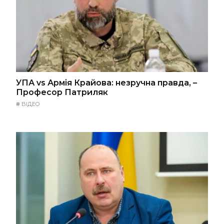
УПА vs Армія Крайова: незручна правда, –
Професор Патриляк
#
ВІДЕО