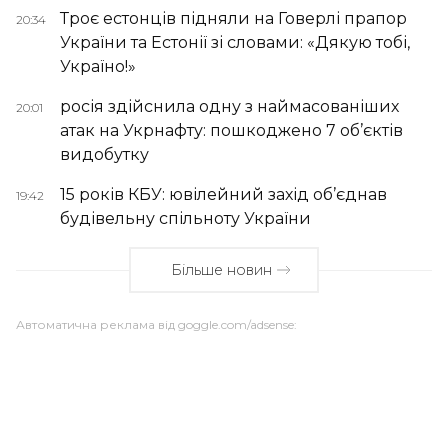
Троє естонців підняли на Говерлі прапор
20:34
України та Естонії зі словами: «Дякую тобі,
Україно!»
росія здійснила одну з наймасованіших
20:01
атак на Укрнафту: пошкоджено 7 об’єктів
видобутку
15 років КБУ: ювілейний захід об’єднав
19:42
будівельну спільноту України
Більше новин
Автоматична реклама від goggle.com/adsense: