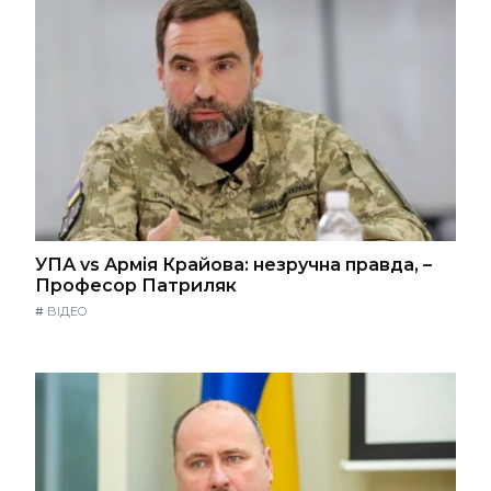
УПА vs Армія Крайова: незручна правда, –
Професор Патриляк
#
ВІДЕО