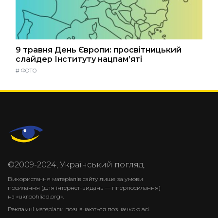
9 травня День Європи: просвітницький
слайдер Інституту нацпам’яті
#
ФОТО
©2009-2024, Український погляд.
Використання матеріалів сайту лише за умови
посилання (для інтернет-видань — гіперпосилання)
на «ukrpohliad.org».
Рекламні матеріали позначаються позначкою ad.