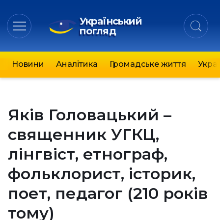
Український
погляд
Новини
Аналітика
Громадське життя
Украї
Яків Головацький –
священник УГКЦ,
лінгвіст, етнограф,
фольклорист, історик,
поет, педагог (210 років
тому)