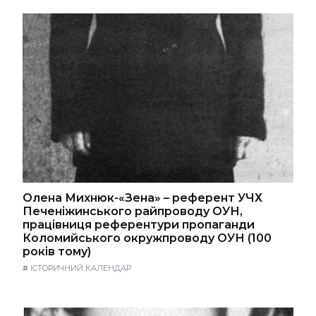
Олена Михнюк-«Зена» – референт УЧХ
Печеніжинського райпроводу ОУН,
працівниця референтури пропаганди
Коломийського окружпроводу ОУН (100
років тому)
#
ІСТОРИЧНИЙ КАЛЕНДАР