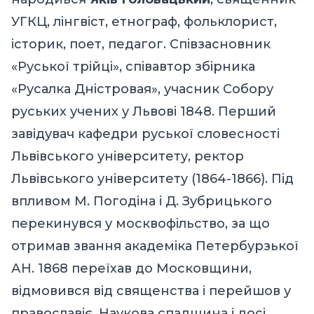
УГКЦ, лінгвіст, етнограф, фольклорист,
історик, поет, педагог. Співзасновник
«Руської трійці», співавтор збірника
«Русалка Дністровая», учасник Собору
руських учених у Львові 1848. Перший
завідувач кафедри руської словесності
Львівського університету, ректор
Львівського університету (1864-1866). Під
впливом М. Погодіна і Д. Зубрицького
перекинувся у москвофільство, за що
отримав звання академіка Петербурзької
АН. 1868 переїхав до Московщини,
відмовився від священства і перейшов у
православіє. Наукова спадщина і досі