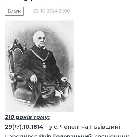
28-10-2024 21:00
Блоги
210 років тому:
29
(
17
)
.10.1814
– у с. Чепелі на Львівщині
народився
Яків Головацький
, священник