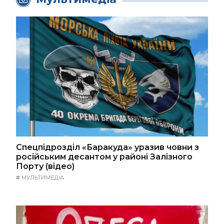
Спецпідрозділ «Баракуда» уразив човни з
російським десантом у районі Залізного
Порту (відео)
#
МУЛЬТИМЕДІА