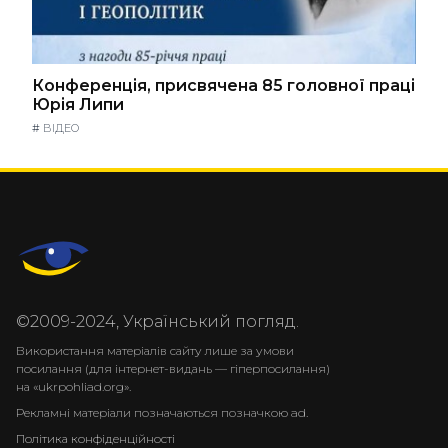
Конференція, присвячена 85 головної праці
Юрія Липи
#
ВІДЕО
©2009-2024, Український погляд.
Використання матеріалів сайту лише за умови
посилання (для інтернет-видань — гіперпосилання)
на «ukrpohliad.org».
Рекламні матеріали позначаються позначкою ad.
Політика конфіденційності