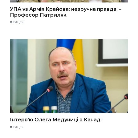
УПА vs Армія Крайова: незручна правда, –
Професор Патриляк
#
ВІДЕО
Інтерв’ю Олега Медуниці в Канаді
#
ВІДЕО