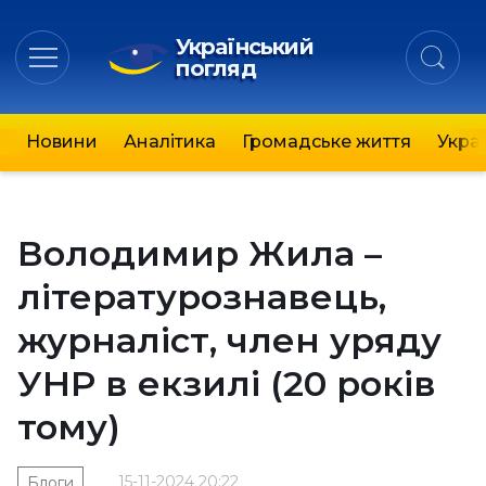
Український
погляд
Новини
Аналітика
Громадське життя
Украї
Володимир Жила –
літературознавець,
журналіст, член уряду
УНР в екзилі (20 років
тому)
15-11-2024 20:22
Блоги