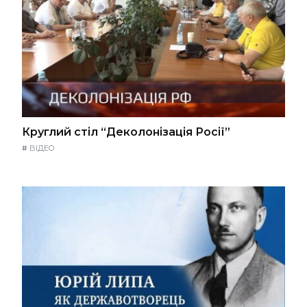
Круглий стіл “Деколонізація Росії”
#
ВІДЕО