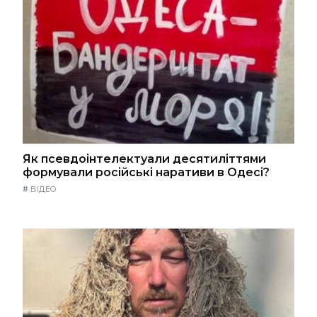
Як псевдоінтелектуали десятиліттями
формували російські наративи в Одесі?
#
ВІДЕО