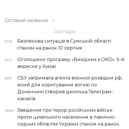
Останні новини
Сьогодні
Безпекова ситуація в Сумській області
10:25
станом на ранок 10 серпня
Оголошено програму «Вихідних з ОКО»: 5–6
10:21
вересня у Києві
СБУ затримала агента воєнної розвідки рф,
10:07
який для коригування вогню по
Донеччині створив декілька Телеграм-
каналів
Зведення про терор російських військ
09:46
проти цивільного населення в північно-
східних областях України станом на ранок