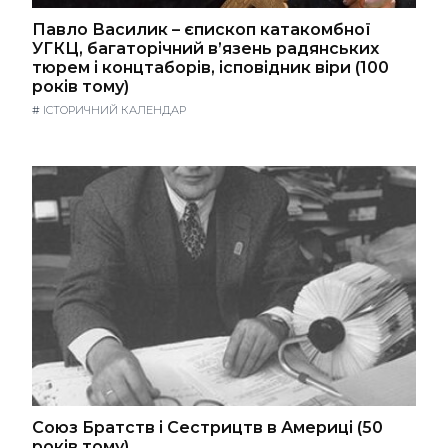
Павло Василик – єпископ катакомбної
УГКЦ, багаторічний в’язень радянських
тюрем і концтаборів, ісповідник віри (100
років тому)
#
ІСТОРИЧНИЙ КАЛЕНДАР
Союз Братств і Сестрицтв в Америці (50
років тому)