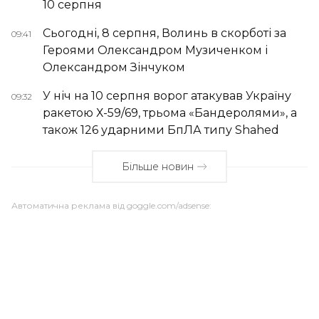
10 серпня
Сьогодні, 8 серпня, Волинь в скорботі за
09:41
Героями Олександром Музиченком і
Олександром Зінчуком
У ніч на 10 серпня ворог атакував Україну
09:32
ракетою Х-59/69, трьома «Бандеролями», а
також 126 ударними БпЛА типу Shahed
Більше новин
Автоматична реклама від goggle.com/adsense: