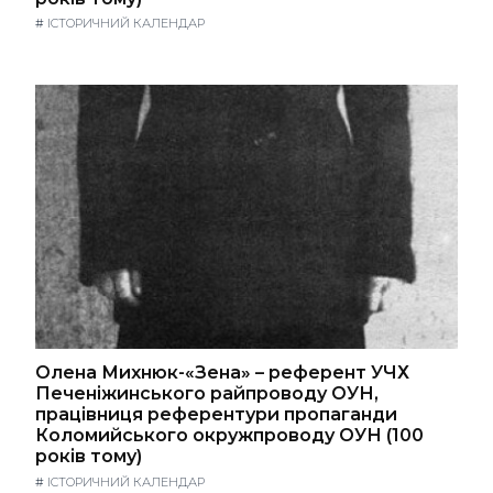
#
ІСТОРИЧНИЙ КАЛЕНДАР
Олена Михнюк-«Зена» – референт УЧХ
Печеніжинського райпроводу ОУН,
працівниця референтури пропаганди
Коломийського окружпроводу ОУН (100
років тому)
#
ІСТОРИЧНИЙ КАЛЕНДАР