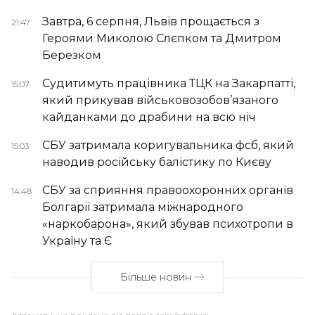
Завтра, 6 серпня, Львів прощається з
21:47
Героями Миколою Слєпком та Дмитром
Березком
Судитимуть працівника ТЦК на Закарпатті,
15:07
який прикував військовозобов’язаного
кайданками до драбини на всю ніч
СБУ затримала коригувальника фсб, який
15:03
наводив російську балістику по Києву
СБУ за сприяння правоохоронних органів
14:48
Болгарії затримала міжнародного
«наркобарона», який збував психотропи в
Україну та Є
Більше новин