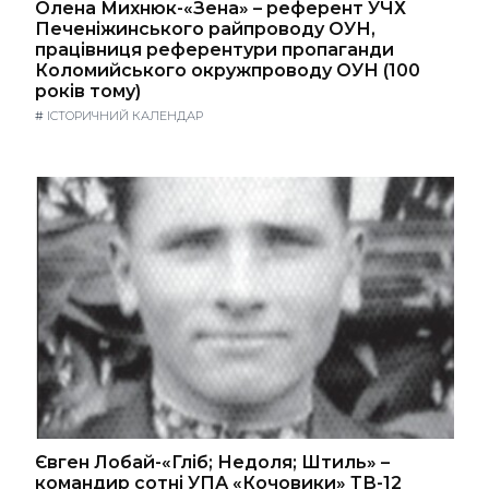
Олена Михнюк-«Зена» – референт УЧХ
Печеніжинського райпроводу ОУН,
працівниця референтури пропаганди
Коломийського окружпроводу ОУН (100
років тому)
#
ІСТОРИЧНИЙ КАЛЕНДАР
Євген Лобай-«Гліб; Недоля; Штиль» –
командир сотні УПА «Кочовики» ТВ-12