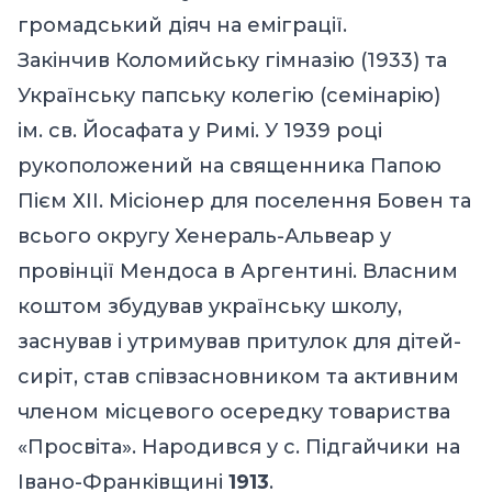
громадський діяч на еміграції.
Закінчив Коломийську гімназію (1933) та
Українську папську колегію (семінарію)
ім. св. Йосафата у Римі. У 1939 році
рукоположений на священника Папою
Пієм ХІІ. Місіонер для поселення Бовен та
всього округу Хенераль-Альвеар у
провінції Мендоса в Аргентині. Власним
коштом збудував українську школу,
заснував і утримував притулок для дітей-
сиріт, став співзасновником та активним
членом місцевого осередку товариства
«Просвіта». Народився у с. Підгайчики на
Івано-Франківщині
1913
.