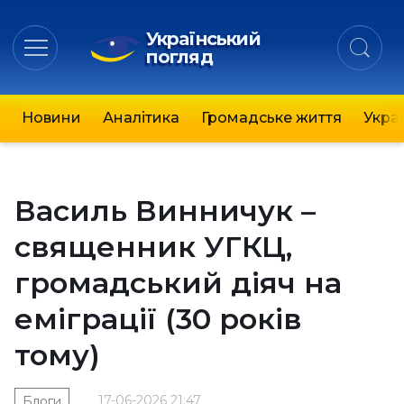
Український
погляд
Новини
Аналітика
Громадське життя
Украї
Василь Винничук –
священник УГКЦ,
громадський діяч на
еміграції (30 років
тому)
17-06-2026 21:47
Блоги