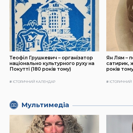
Теофіл Грушкевич – організатор
Ян Лям – 
національно культурного руху на
сатирик, ж
Покутті (180 років тому)
років тому
#
ІСТОРИЧНИЙ КАЛЕНДАР
#
ІСТОРИЧНИЙ
Мультимедіа