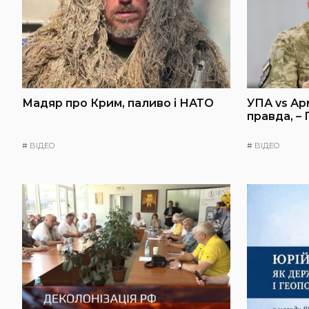
Мадяр про Крим, паливо і НАТО
УПА vs Ар
правда, –
#
ВІДЕО
#
ВІДЕО