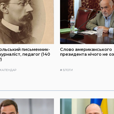
польський письменник-
Слово американського
урналіст, педагог (140
президента нічого не о
)
 КАЛЕНДАР
#
БЛОГИ