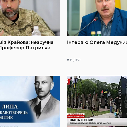
мія Крайова: незручна
Інтерв’ю Олега Медуниц
 Професор Патриляк
#
ВІДЕО