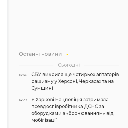
Останні новини
Сьогодні
СБУ викрила ще чотирьох агітаторів
14:40
рашизму у Херсоні, Черкасах та на
Сумщині
У Харкові Нацполіція затримала
14:28
псевдоспівробітника ДСНС за
оборудками з «бронюванням» від
мобілізації