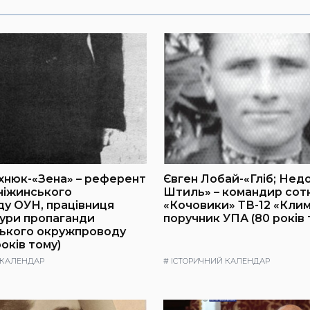
хнюк-«Зена» – референт
Євген Лобай-«Гліб; Нед
ніжинського
Штиль» – командир сот
у ОУН, працівниця
«Кочовики» ТВ-12 «Клим
ури пропаганди
поручник УПА (80 років 
ького окружпроводу
оків тому)
 КАЛЕНДАР
#
ІСТОРИЧНИЙ КАЛЕНДАР