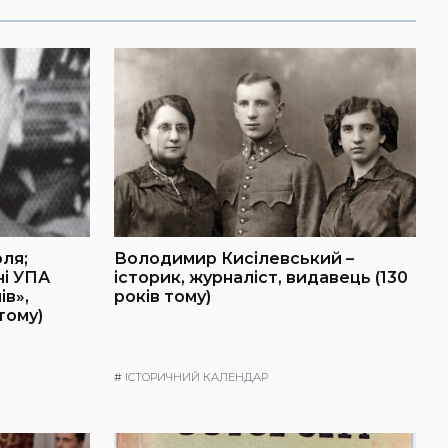
оля;
Володимир Кисілевський –
ні УПА
історик, журналіст, видавець (130
ів»,
років тому)
тому)
#
ІСТОРИЧНИЙ КАЛЕНДАР