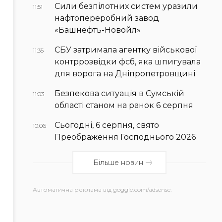
Сили безпілотних систем уразили
11:51
нафтопереробний завод
«Башнефть-Новойл»
СБУ затримала агентку військової
11:35
контррозвідки фсб, яка шпигувала
для ворога на Дніпропетровщині
Безпекова ситуація в Сумській
11:03
області станом на ранок 6 серпня
Сьогодні, 6 серпня, свято
10:06
Преображення Господнього 2026
Більше новин
Автоматична реклама від goggle.com/adsense: