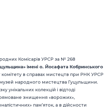
родних Комісарів УРСР за № 268
цульщина» імені о. Йосафата Кобринського
 комітету в справах мистецтв при РНК УРСР
музей народного мистецтва Гуцульщини.
у унікальних колекцій і відтоді
прямоване знищення «ворожих»,
оналістичних» пам’яток, а в дійсности