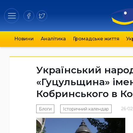
Новини
Аналітика
Громадське життя
Ук
Український наро
«Гуцульщина» імен
Кобринського в Ко
26-02
Блоги
Історичний календар