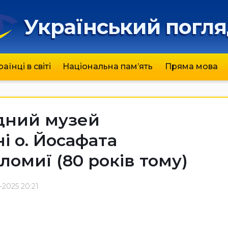
Український погл
раїнці в світі
Національна пам’ять
Пряма мова
дний музей
і о. Йосафата
ломиї (80 років тому)
-2025 20:21