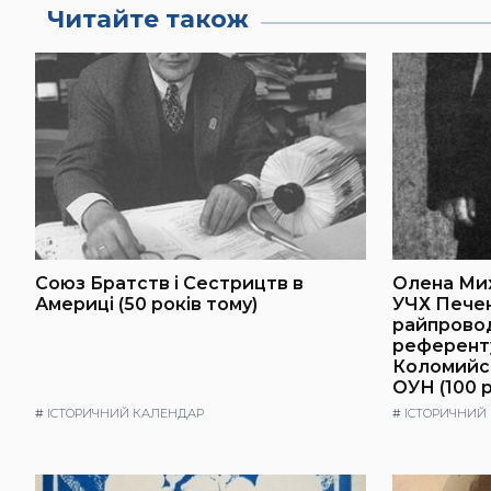
Читайте також
Союз Братств і Сестрицтв в
Олена Ми
Америці (50 років тому)
УЧХ Пече
райпровод
референт
Коломийс
ОУН (100 р
#
ІСТОРИЧНИЙ КАЛЕНДАР
#
ІСТОРИЧНИЙ