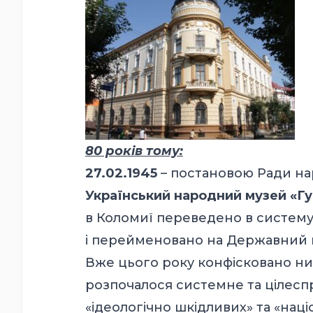
80 років тому:
27.02.1945
– постановою Ради на
Український народний музей «Гу
в Коломиї переведено в систему
і перейменовано на Державний 
Вже цього року конфісковано низк
розпочалося системне та цілес
«ідеологічно шкідливих» та «наці