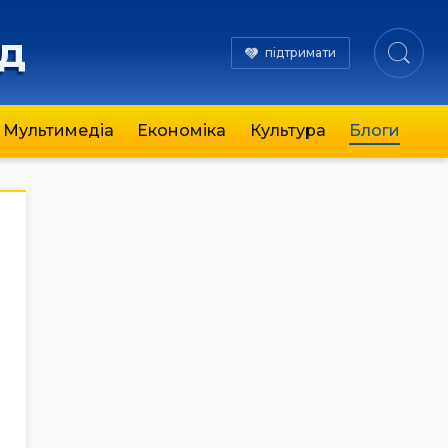
яд
підтримати
Мультимедіа
Економіка
Культура
Блоги