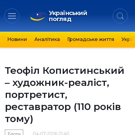
Український
погляд
Новини
Аналітика
Громадське життя
Украї
Теофіл Копистинський
– художник-реаліст,
портретист,
реставратор (110 років
тому)
04-07-2026 21:40
Блоги