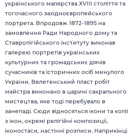
українського малярства ХVІІІ століття та
тогочасного західноєвропейського
портрета. Впродовж 1872-1895 на
замовлення Ради Народного дому та
Ставропігійського інституту виконав
галерею портретів українських
культурних та громадських діячів
сучасників та історичних осіб минулого
України. Велетенський пласт робіт
майстра виконано в царині сакрального
мистецтва, яке тоді перебувало в
занепаді. Сюди відносяться ікони та копії
з ікон, окремі релігійні композиції,
іконостаси, настінні розписи. Наприкінці