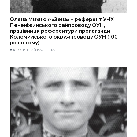
Олена Михнюк-«Зена» – референт УЧХ
Печеніжинського райпроводу ОУН,
працівниця референтури пропаганди
Коломийського окружпроводу ОУН (100
років тому)
#
ІСТОРИЧНИЙ КАЛЕНДАР