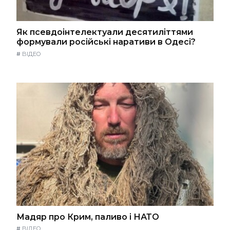
Як псевдоінтелектуали десятиліттями
формували російські наративи в Одесі?
#
ВІДЕО
Мадяр про Крим, паливо і НАТО
#
ВІДЕО