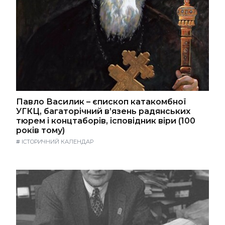
Павло Василик – єпископ катакомбної
УГКЦ, багаторічний в’язень радянських
тюрем і концтаборів, ісповідник віри (100
років тому)
#
ІСТОРИЧНИЙ КАЛЕНДАР