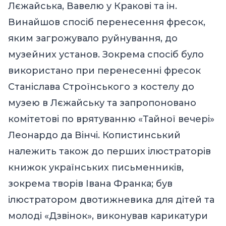
Лєжайська, Вавелю у Кракові та ін.
Винайшов спосіб перенесення фресок,
яким загрожувало руйнування, до
музейних установ. Зокрема спосіб було
використано при перенесенні фресок
Станіслава Строїнського з костелу до
музею в Лєжайську та запропоновано
комітетові по врятуванню «Тайної вечері»
Леонардо да Вінчі. Копистинський
належить також до перших ілюстраторів
книжок українських письменників,
зокрема творів Івана Франка; був
ілюстратором двотижневика для дітей та
молоді «Дзвінок», виконував карикатури