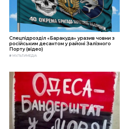
Спецпідрозділ «Баракуда» уразив човни з
російським десантом у районі Залізного
Порту (відео)
#
МУЛЬТИМЕДІА