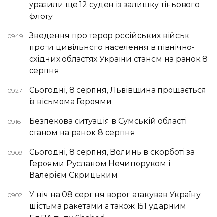
уразили ще 12 суден із залишку тіньового
флоту
Зведення про терор російських військ
09:49
проти цивільного населення в північно-
східних областях України станом на ранок 8
серпня
Сьогодні, 8 серпня, Львівщина прощається
09:27
із вісьмома Героями
Безпекова ситуація в Сумській області
09:16
станом на ранок 8 серпня
Сьогодні, 8 серпня, Волинь в скорботі за
09:09
Героями Русланом Нечипоруком і
Валерієм Скрицьким
У ніч на 08 серпня ворог атакував Україну
09:02
шістьма ракетами а також 151 ударним