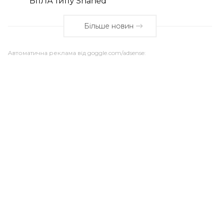
БпЛА типу Shahed
Більше новин
Автоматична реклама від goggle.com/adsense: