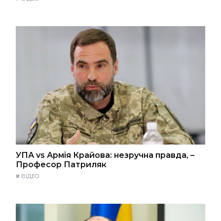
УПА vs Армія Крайова: незручна правда, –
Професор Патриляк
#
ВІДЕО