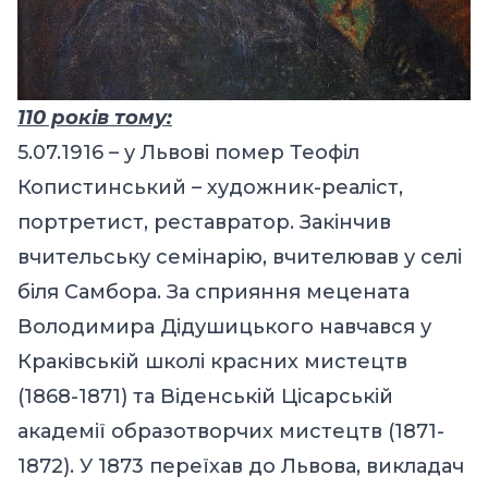
110 років тому:
5.07.1916 – у Львові помер Теофіл
Копистинський – художник-реаліст,
портретист, реставратор. Закінчив
вчительську семінарію, вчителював у селі
біля Самбора. За сприяння мецената
Володимира Дідушицького навчався у
Краківській школі красних мистецтв
(1868-1871) та Віденській Цісарській
академії образотворчих мистецтв (1871-
1872). У 1873 переїхав до Львова, викладач