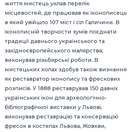
життя мистець уклав перелік
місцевостей, де працював як іконописець
в який увійшло 107 міст і сіл Галичини. В
іконописній творчости зумів поєднати
традиції давнього українського та
західноєвропейського малярства;
виконував різьбярські роботи. В
мистецьких колах здобув також визнання
як реставратор іконопису та фрескових
розписів. У 1888 реставрував 150 давніх
українських ікон для археологічно-
бібліографічної виставки у Львові,
виконував реставрацію та консервацію
фресок в костелах Львова, Жовкви,