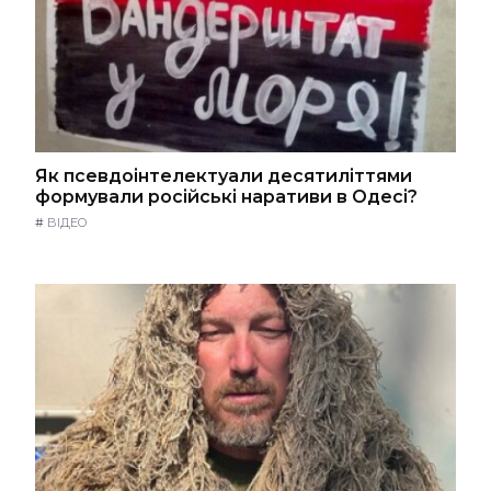
Як псевдоінтелектуали десятиліттями
формували російські наративи в Одесі?
#
ВІДЕО