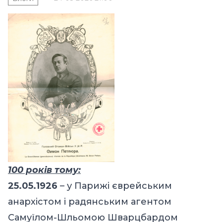
100 років тому:
25.05.1926
– у Парижі єврейським
анархістом і радянським агентом
Самуїлом-Шльомою Шварцбардом