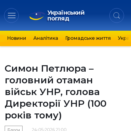
Український
погляд
Новини
Аналітика
Громадське життя
Украї
Симон Петлюра –
головний отаман
військ УНР, голова
Директорії УНР (100
років тому)
24-05-2026 21:00
Блоги