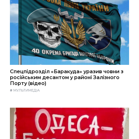
Спецпідрозділ «Баракуда» уразив човни з
російським десантом у районі Залізного
Порту (відео)
#
МУЛЬТИМЕДІА