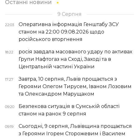
Останні новини
9 Серпня
Оперативна інформація Генштабу ЗСУ
22:03
станом на 22:00 09.08.2026 щодо
російського вторгнення
росія завдала масованого удару по активах
18:22
Групи Нафтогаз на Сході, Заході та в
Центральній частині України
Завтра, 10 серпня, Львів прощається з
17:27
Героями Олегом Тирусем, Іваном Лозовим
та Олександром Марущаком
Безпекова ситуація в Сумській області
09:20
станом на ранок 9 серпня
Сьогодні, 9 серпня, Львівщина прощається
09:19
з Героями Ігорем Сторожевим і Василем