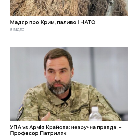
Мадяр про Крим, паливо і НАТО
#
ВІДЕО
УПА vs Армія Крайова: незручна правда, –
Професор Патриляк