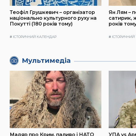
Теофіл Грушкевич – організатор
Ян Лям – 
національно культурного руху на
сатирик, ж
Покутті (180 років тому)
років тому
#
ІСТОРИЧНИЙ КАЛЕНДАР
#
ІСТОРИЧНИЙ
Мультимедіа
Мадяр про Крим, паливо і НАТО
УПА vs Ар