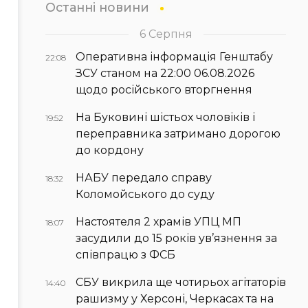
Останні новини
6 Серпня
Оперативна інформація Генштабу
22:08
ЗСУ станом на 22:00 06.08.2026
щодо російського вторгнення
На Буковині шістьох чоловіків і
19:52
переправника затримано дорогою
до кордону
НАБУ передало справу
18:32
Коломойського до суду
Настоятеля 2 храмів УПЦ МП
18:07
засудили до 15 років ув’язнення за
співпрацю з ФСБ
СБУ викрила ще чотирьох агітаторів
14:40
рашизму у Херсоні, Черкасах та на