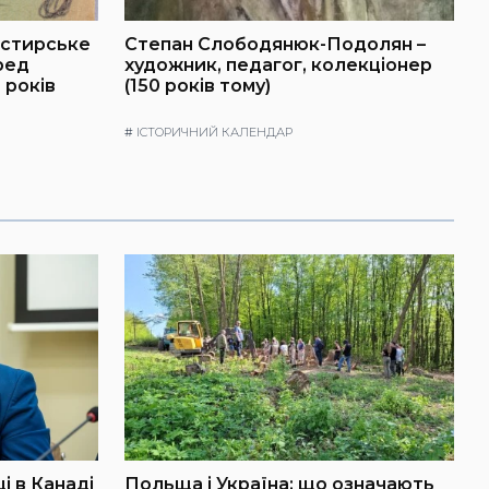
астирське
Степан Слободянюк-Подолян –
ред
художник, педагог, колекціонер
 років
(150 років тому)
#
ІСТОРИЧНИЙ КАЛЕНДАР
і в Канаді
Польща і Україна: що означають