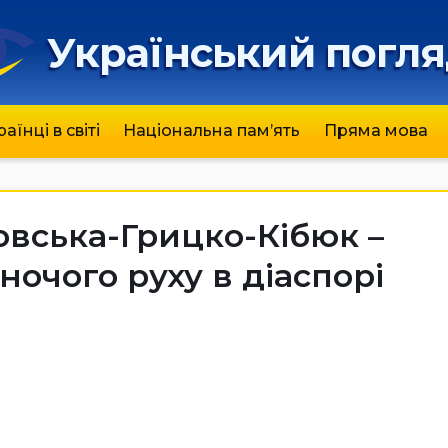
Український погл
раїнці в світі
Національна пам’ять
Пряма мова
овська-Грицко-Кібюк –
ночого руху в діаспорі