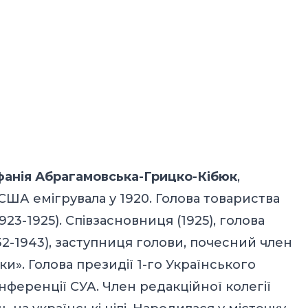
анія Абрагамовська-Грицко-Кібюк
,
 США емігрувала у 1920. Голова товариства
23-1925). Співзасновниця (1925), голова
932-1943), заступниця голови, почесний член
ки». Голова президії 1-го Українського
нференції СУА. Член редакційної колегії