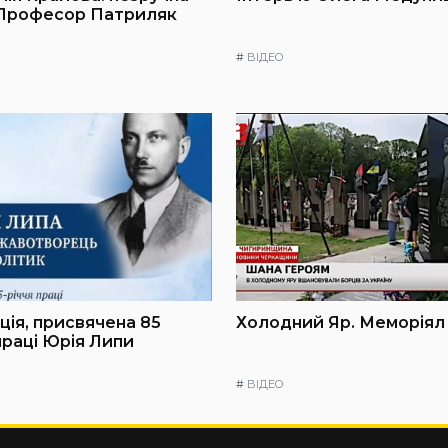
 Професор Патриляк
#
ВІДЕО
ія, присвячена 85
Холодний Яр. Меморіял
праці Юрія Липи
#
ВІДЕО