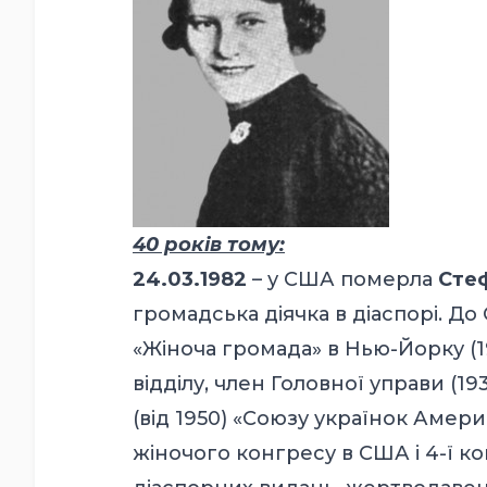
40 років тому:
24.03.1982
– у США померла
Стеф
громадська діячка в діаспорі. До
«Жіноча громада» в Нью-Йорку (19
відділу, член Головної управи (1
(від 1950) «Союзу українок Амери
жіночого конгресу в США і 4-ї ко