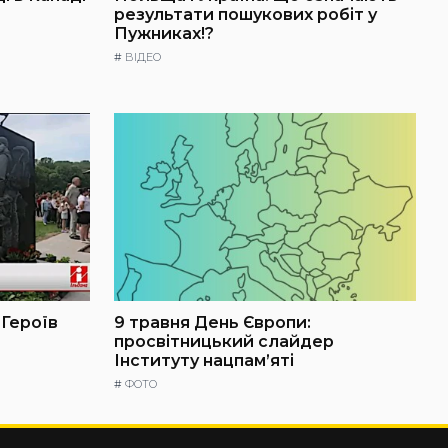
результати пошукових робіт у
Пужниках!?
#
ВІДЕО
 Героїв
9 травня День Європи:
просвітницький слайдер
Інституту нацпам’яті
#
ФОТО