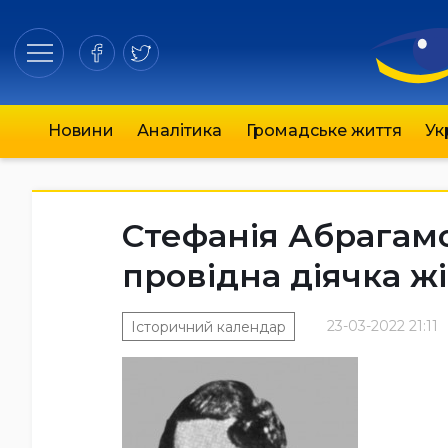
Новини
Аналітика
Громадське життя
Ук
Стефанія Абрагам
провідна діячка жі
23-03-2022 21:11
Історичний календар