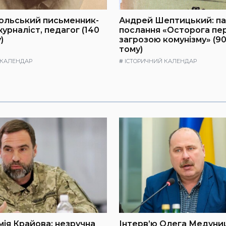
польський письменник-
Андрей Шептицький: п
урналіст, педагог (140
послання «Осторога пе
)
загрозою комунізму» (90
тому)
 КАЛЕНДАР
#
ІСТОРИЧНИЙ КАЛЕНДАР
мія Крайова: незручна
Інтерв’ю Олега Медуниц