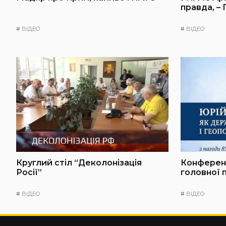
правда, –
#
ВІДЕО
#
ВІДЕО
Круглий стіл “Деколонізація
Конференц
Росії”
головної 
#
ВІДЕО
#
ВІДЕО