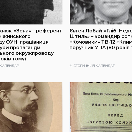
хнюк-«Зена» – референт
Євген Лобай-«Гліб; Нед
ніжинського
Штиль» – командир сот
у ОУН, працівниця
«Кочовики» ТВ-12 «Клим
ури пропаганди
поручник УПА (80 років 
ького окружпроводу
оків тому)
 КАЛЕНДАР
#
ІСТОРИЧНИЙ КАЛЕНДАР