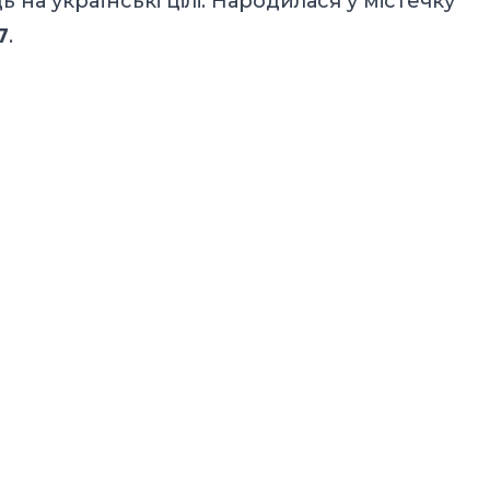
на українські цілі. Народилася у містечку
7
.