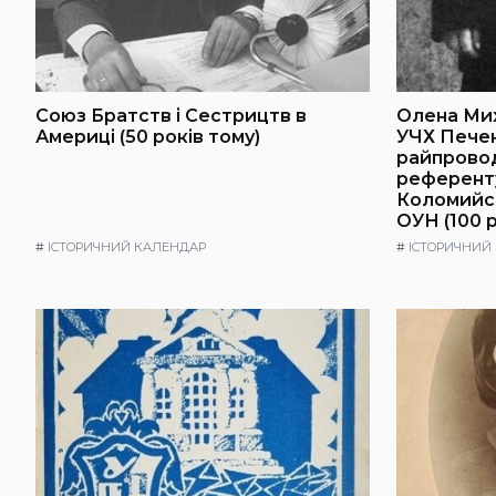
Союз Братств і Сестрицтв в
Олена Ми
Америці (50 років тому)
УЧХ Пече
райпровод
референт
Коломийс
ОУН (100 р
#
ІСТОРИЧНИЙ КАЛЕНДАР
#
ІСТОРИЧНИЙ