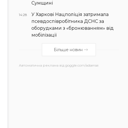
Сумщині
У Харкові Нацполіція затримала
14:28
псевдоспівробітника ДСНС за
оборудками з «бронюванням» від
мобілізації
Більше новин
Автоматична реклама від goggle.com/adsense: