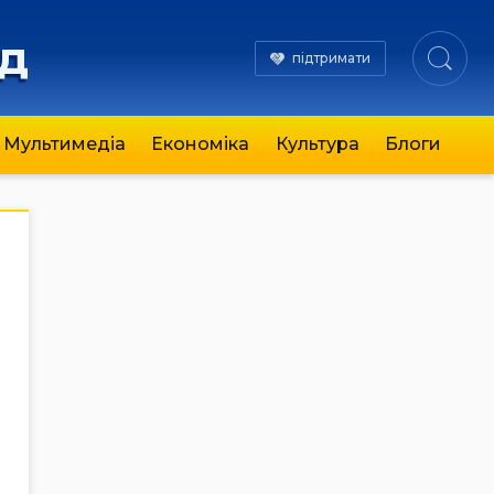
яд
підтримати
Мультимедіа
Економіка
Культура
Блоги