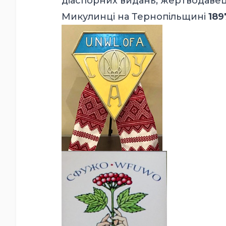
діаспорних видань, жертводавець 
Микулинці на Тернопільщині
189