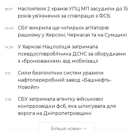
Настоятеля 2 храмів УПЦ МП засудили до 15
18:07
років ув’язнення за співпрацю з ФСБ
СБУ викрила ще чотирьох агітаторів
14:40
рашизму у Херсоні, Черкасах та на Сумщині
У Харкові Нацполіція затримала
14:28
псевдоспівробітника ДСНС за оборудками
з «бронюванням» від мобілізації
Сили безпілотних систем уразили
11:51
нафтопереробний завод «Башнефть-
Новойл»
СБУ затримала агентку військової
11:35
контррозвідки фсб, яка шпигувала для
ворога на Дніпропетровщині
Більше новин