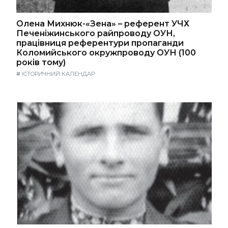
Олена Михнюк-«Зена» – референт УЧХ
Печеніжинського райпроводу ОУН,
працівниця референтури пропаганди
Коломийського окружпроводу ОУН (100
років тому)
#
ІСТОРИЧНИЙ КАЛЕНДАР