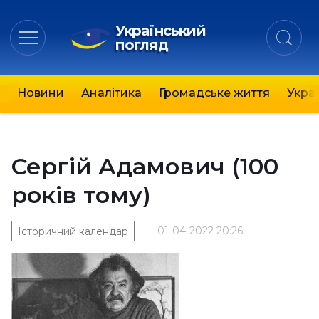
Український
погляд
Новини
Аналітика
Громадське життя
Украї
Сергій Адамович (100
років тому)
01-04-2022 20:26
Історичний календар