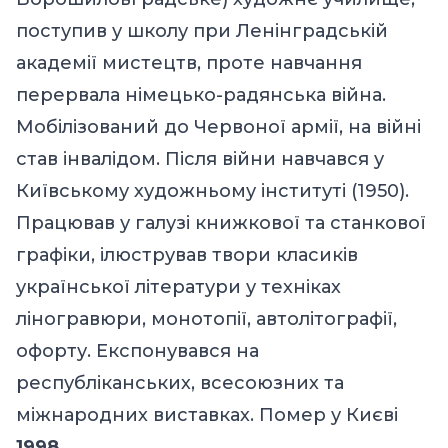
поступив у школу при Ленінградській
академії мистецтв, проте навчання
перервала німецько-радянська війна.
Мобілізований до Червоної армії, на війні
став інвалідом. Після війни навчався у
Київському художньому інституті (1950).
Працював у галузі книжкової та станкової
графіки, ілюстрував твори класиків
української літератури у техніках
ліногравюри, монотопії, автолітографії,
офорту. Експонувався на
республіканських, всесоюзних та
міжнародних виставках. Помер у Києві
1998
.