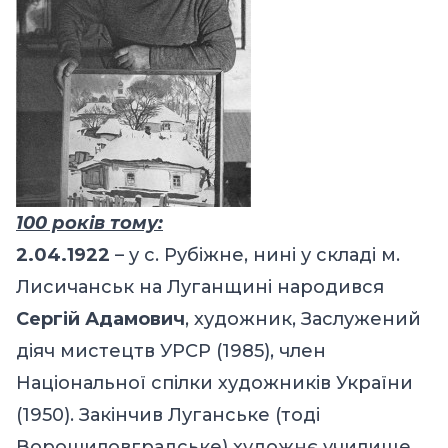
100 років тому:
2.04.1922
– у с. Рубіжне, нині у складі м.
Лисичанськ на Луганщині народився
Сергій Адамович
, художник, Заслужений
діяч мистецтв УРСР (1985), член
Національної спілки художників України
(1950). Закінчив Луганське (тоді
Ворошиловградське) художнє училище,