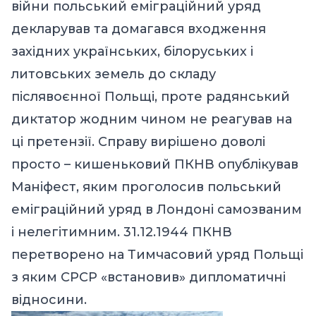
війни польський еміграційний уряд
декларував та домагався входження
західних українських, білоруських і
литовських земель до складу
післявоєнної Польщі, проте радянський
диктатор жодним чином не реагував на
ці претензії. Справу вирішено доволі
просто – кишеньковий ПКНВ опублікував
Маніфест, яким проголосив польський
еміграційний уряд в Лондоні самозваним
і нелегітимним. 31.12.1944 ПКНВ
перетворено на Тимчасовий уряд Польщі
з яким СРСР «встановив» дипломатичні
відносини.