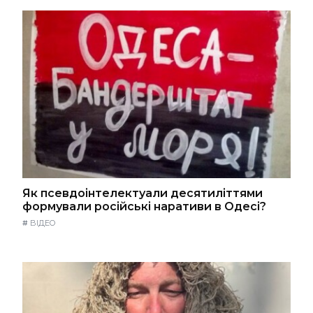
Як псевдоінтелектуали десятиліттями
формували російські наративи в Одесі?
#
ВІДЕО