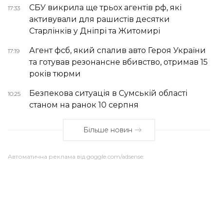
СБУ викрила ще трьох агентів рф, які
17:33
активували для рашистів десятки
Старлінків у Дніпрі та Житомирі
Агент фсб, який спалив авто Героя України
17:19
та готував резонансне вбивство, отримав 15
років тюрми
Безпекова ситуація в Сумській області
10:25
станом на ранок 10 серпня
Більше новин
Автоматична реклама від goggle.com/adsense: