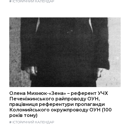
#
ІСТОРИЧНИЙ КАЛЕНДАР
Олена Михнюк-«Зена» – референт УЧХ
Печеніжинського райпроводу ОУН,
працівниця референтури пропаганди
Коломийського окружпроводу ОУН (100
років тому)
#
ІСТОРИЧНИЙ КАЛЕНДАР