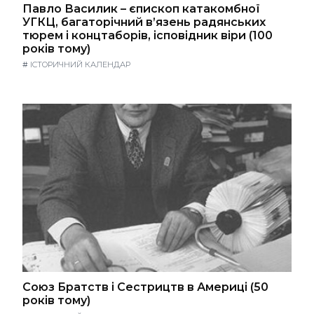
Павло Василик – єпископ катакомбної
УГКЦ, багаторічний в’язень радянських
тюрем і концтаборів, ісповідник віри (100
років тому)
#
ІСТОРИЧНИЙ КАЛЕНДАР
Союз Братств і Сестрицтв в Америці (50
років тому)