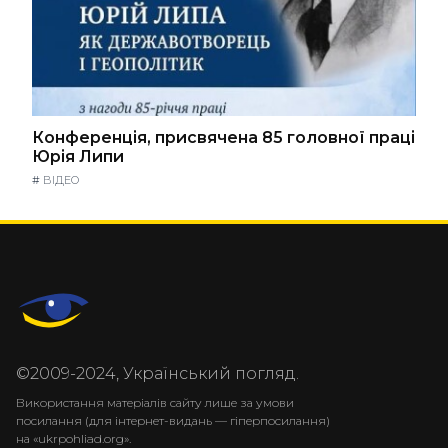
Конференція, присвячена 85 головної праці
Юрія Липи
#
ВІДЕО
©2009-2024, Український погляд.
Використання матеріалів сайту лише за умови
посилання (для інтернет-видань — гіперпосилання)
на «ukrpohliad.org».