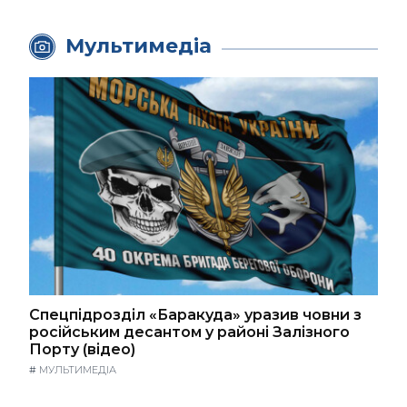
Мультимедіа
Спецпідрозділ «Баракуда» уразив човни з
російським десантом у районі Залізного
Порту (відео)
#
МУЛЬТИМЕДІА