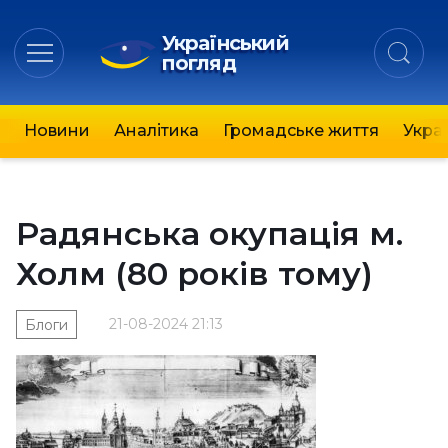
Український
погляд
Новини
Аналітика
Громадське життя
Украї
Радянська окупація м.
Холм (80 років тому)
21-08-2024 21:13
Блоги