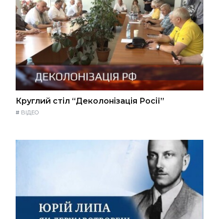
Круглий стіл “Деколонізація Росії”
#
ВІДЕО