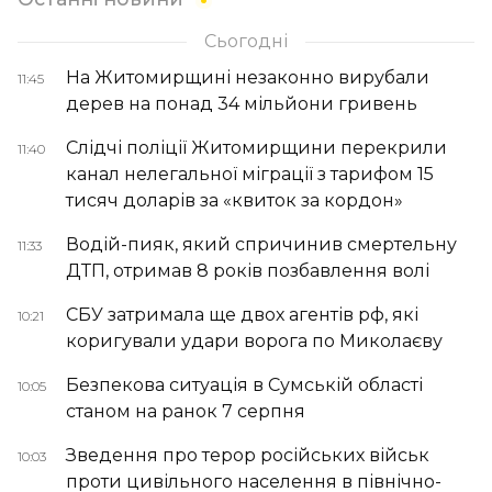
Сьогодні
На Житомирщині незаконно вирубали
11:45
дерев на понад 34 мільйони гривень
Слідчі поліції Житомирщини перекрили
11:40
канал нелегальної міграції з тарифом 15
тисяч доларів за «квиток за кордон»
Водій-пияк, який спричинив смертельну
11:33
ДТП, отримав 8 років позбавлення волі
СБУ затримала ще двох агентів рф, які
10:21
коригували удари ворога по Миколаєву
Безпекова ситуація в Сумській області
10:05
станом на ранок 7 серпня
Зведення про терор російських військ
10:03
проти цивільного населення в північно-