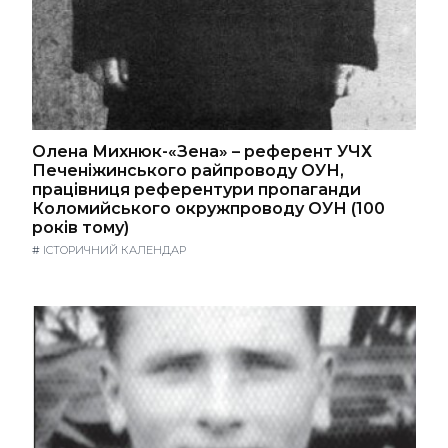
Олена Михнюк-«Зена» – референт УЧХ
Печеніжинського райпроводу ОУН,
працівниця референтури пропаганди
Коломийського окружпроводу ОУН (100
років тому)
#
ІСТОРИЧНИЙ КАЛЕНДАР