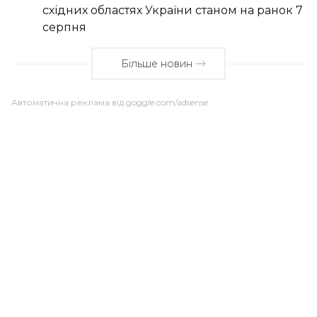
східних областях України станом на ранок 7
серпня
Більше новин
Автоматична реклама від goggle.com/adsense: