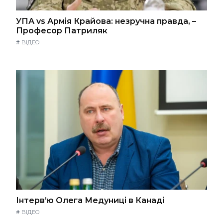
УПА vs Армія Крайова: незручна правда, –
Професор Патриляк
#
ВІДЕО
Інтерв’ю Олега Медуниці в Канаді
#
ВІДЕО