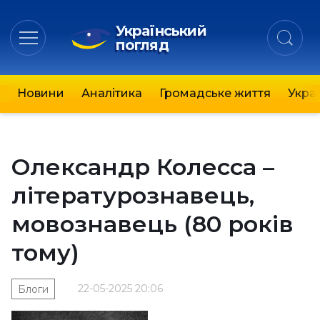
Український
погляд
Новини
Аналітика
Громадське життя
Украї
Олександр Колесса –
літературознавець,
мовознавець (80 років
тому)
22-05-2025 20:06
Блоги