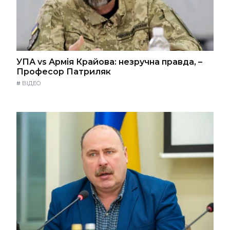
УПА vs Армія Крайова: незручна правда, –
Професор Патриляк
#
ВІДЕО