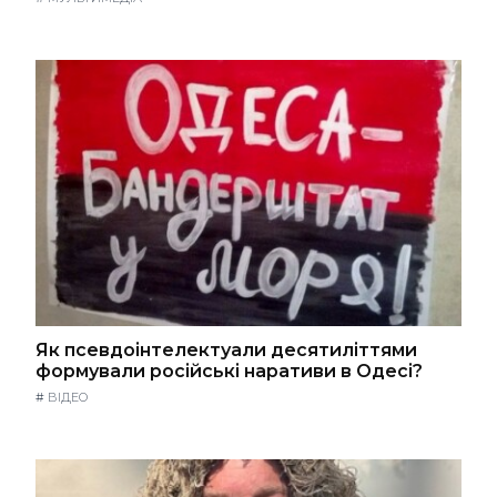
Як псевдоінтелектуали десятиліттями
формували російські наративи в Одесі?
#
ВІДЕО