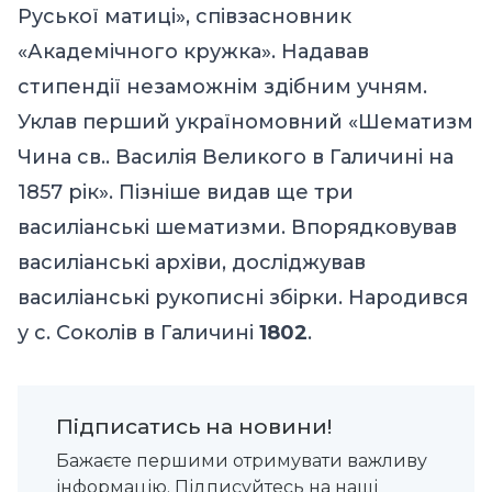
Руської матиці», співзасновник
«Академічного кружка». Надавав
стипендії незаможнім здібним учням.
Уклав перший україномовний «Шематизм
Чина св.. Василія Великого в Галичині на
1857 рік». Пізніше видав ще три
василіанські шематизми. Впорядковував
василіанські архіви, досліджував
василіанські рукописні збірки. Народився
у с. Соколів в Галичині
1802
.
Підписатись на новини!
Бажаєте першими отримувати важливу
інформацію. Підписуйтесь на наші