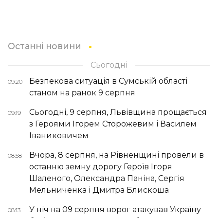
Останні новини
Сьогодні
Безпекова ситуація в Сумській області
09:20
станом на ранок 9 серпня
Сьогодні, 9 серпня, Львівщина прощається
09:19
з Героями Ігорем Сторожевим і Василем
Іваниковичем
Вчора, 8 серпня, на Рівненщині провели в
08:58
останню земну дорогу Героїв Ігоря
Шаленого, Олександра Паніна, Сергія
Мельниченка і Дмитра Блискоша
У ніч на 09 серпня ворог атакував Україну
08:13