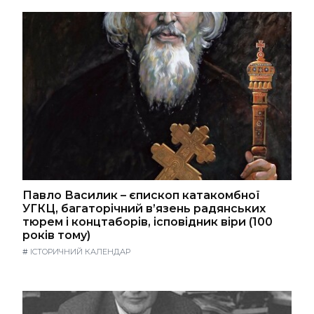
Павло Василик – єпископ катакомбної
УГКЦ, багаторічний в’язень радянських
тюрем і концтаборів, ісповідник віри (100
років тому)
#
ІСТОРИЧНИЙ КАЛЕНДАР