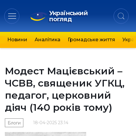
Український
погляд
Новини
Аналітика
Громадське життя
Украї
Модест Мацієвський –
ЧСВВ, священик УГКЦ,
педагог, церковний
діяч (140 років тому)
18-04-2025 23:14
Блоги