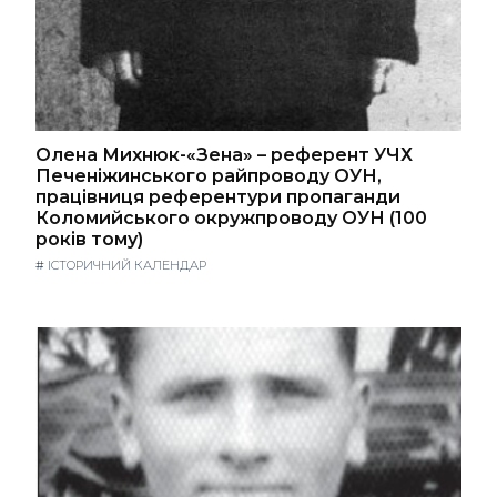
Олена Михнюк-«Зена» – референт УЧХ
Печеніжинського райпроводу ОУН,
працівниця референтури пропаганди
Коломийського окружпроводу ОУН (100
років тому)
#
ІСТОРИЧНИЙ КАЛЕНДАР