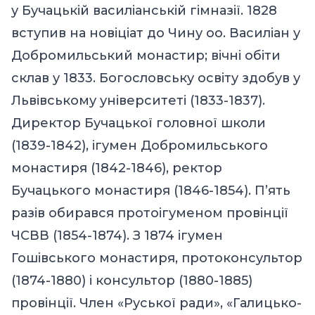
у Бучацькій василіанській гімназії. 1828
вступив на новіціат до Чину оо. Василіан у
Добромильський монастир; вічні обіти
склав у 1833. Богословську освіту здобув у
Львівському університеті (1833-1837).
Директор Бучацької головної школи
(1839-1842), ігумен Добромильського
монастиря (1842-1846), ректор
Бучацького монастиря (1846-1854). П’ять
разів обирався протоігуменом провінції
ЧСВВ (1854-1874). З 1874 ігумен
Гошівського монастиря, протоконсультор
(1874-1880) і консультор (1880-1885)
провінції. Член «Руської ради», «Галицько-