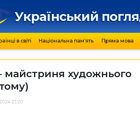
Український погл
раїнці в світі
Національна пам’ять
Пряма мова
– майстриня художнього
 тому)
-2024 23:20