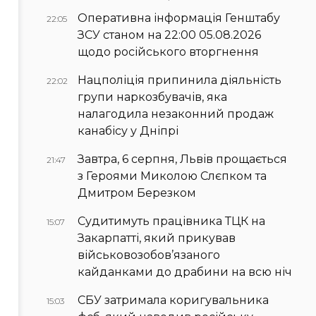
Оперативна інформація Генштабу
22:05
ЗСУ станом на 22:00 05.08.2026
щодо російського вторгнення
Нацполіція припинила діяльність
22:02
групи наркозбувачів, яка
налагодила незаконний продаж
канабісу у Дніпрі
Завтра, 6 серпня, Львів прощається
21:47
з Героями Миколою Слєпком та
Дмитром Березком
Судитимуть працівника ТЦК на
15:07
Закарпатті, який прикував
військовозобов’язаного
кайданками до драбини на всю ніч
СБУ затримала коригувальника
15:03