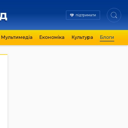
яд
підтримати
Мультимедіа
Економіка
Культура
Блоги