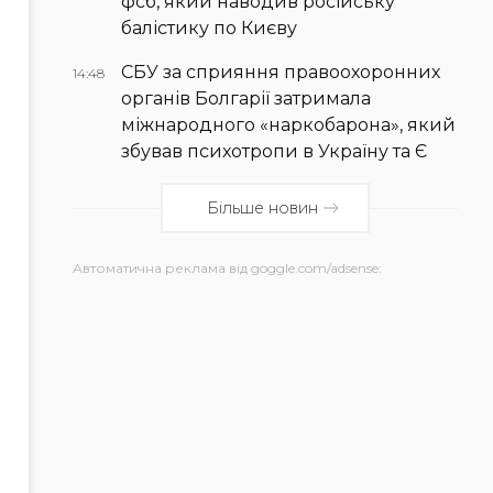
фсб, який наводив російську
балістику по Києву
СБУ за сприяння правоохоронних
14:48
органів Болгарії затримала
міжнародного «наркобарона», який
збував психотропи в Україну та Є
Більше новин
Автоматична реклама від goggle.com/adsense: