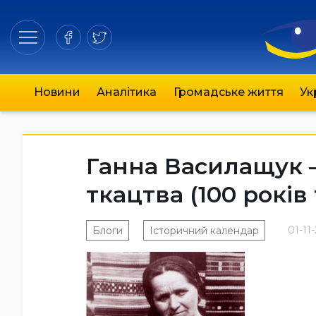
Новини
Аналітика
Громадське життя
Ук
Ганна Василащук 
ткацтва (100 років
01-11
Блоги
Історичний календар