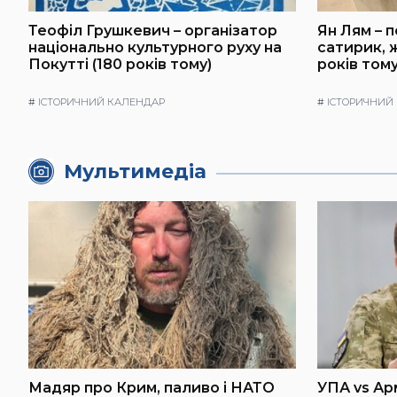
Теофіл Грушкевич – організатор
Ян Лям – 
національно культурного руху на
сатирик, ж
Покутті (180 років тому)
років тому
#
ІСТОРИЧНИЙ КАЛЕНДАР
#
ІСТОРИЧНИЙ
Мультимедіа
Мадяр про Крим, паливо і НАТО
УПА vs Ар