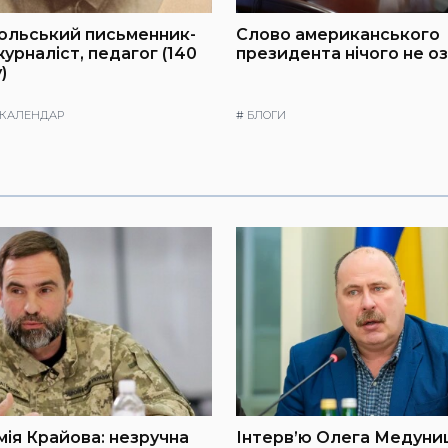
польський письменник-
Слово американського
урналіст, педагог (140
президента нічого не о
)
 КАЛЕНДАР
#
БЛОГИ
мія Крайова: незручна
Інтерв’ю Олега Медуниц