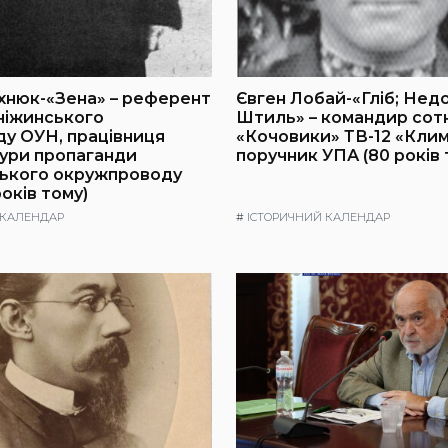
хнюк-«Зена» – референт
Євген Лобай-«Гліб; Нед
ніжинського
Штиль» – командир сот
у ОУН, працівниця
«Кочовики» ТВ-12 «Клим
ури пропаганди
поручник УПА (80 років 
ького окружпроводу
оків тому)
 КАЛЕНДАР
#
ІСТОРИЧНИЙ КАЛЕНДАР