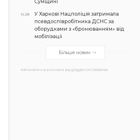
Сумщині
У Харкові Нацполіція затримала
14:28
псевдоспівробітника ДСНС за
оборудками з «бронюванням» від
мобілізації
Більше новин
Автоматична реклама від goggle.com/adsense: