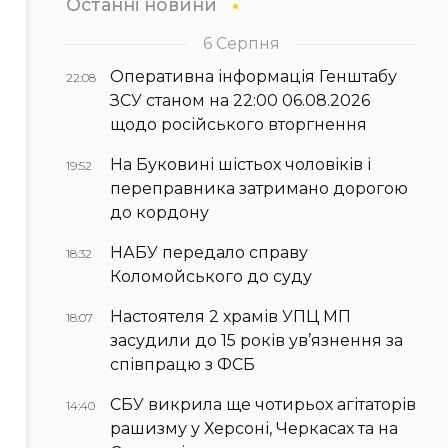
Останні новини
6 Серпня
Оперативна інформація Генштабу
22:08
ЗСУ станом на 22:00 06.08.2026
щодо російського вторгнення
На Буковині шістьох чоловіків і
19:52
переправника затримано дорогою
до кордону
НАБУ передало справу
18:32
Коломойського до суду
Настоятеля 2 храмів УПЦ МП
18:07
засудили до 15 років ув’язнення за
співпрацю з ФСБ
СБУ викрила ще чотирьох агітаторів
14:40
рашизму у Херсоні, Черкасах та на