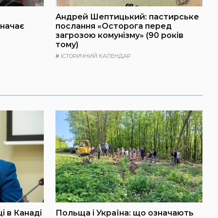
Андрей Шептицький: пастирське
значає
послання «Осторога перед
загрозою комунізму» (90 років
тому)
#
ІСТОРИЧНИЙ КАЛЕНДАР
і в Канаді
Польща і Україна: що означають