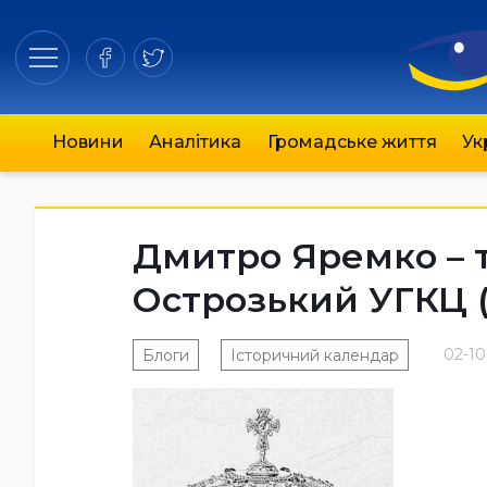
Новини
Аналітика
Громадське життя
Ук
Дмитро Яремко – 
Острозький УГКЦ (1
02-10
Блоги
Історичний календар