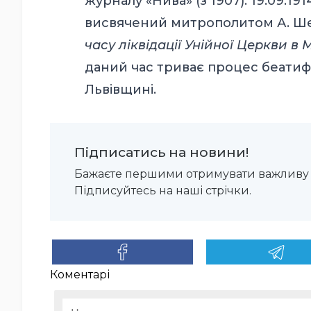
журналу «Нива» (з 1907). 19.09.19
висвячений митрополитом А. Ше
часу ліквідації Унійної Церкви в
даний час триває процес беатиф
Львівщині.
Підписатись на новини!
Бажаєте першими отримувати важливу 
Підписуйтесь на наші стрічки.
Коментарі