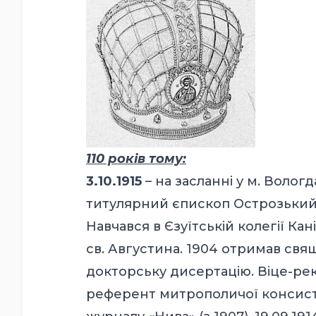
110 років тому:
3.10.1915
– на засланні у м. Волог
титулярний єпископ Острозький
Навчався в Єзуїтській колегії Кан
св. Августина. 1904 отримав свящ
докторську дисертацію. Віце-рект
референт митрополичої консисто