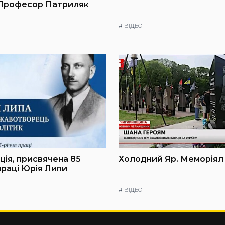
 Професор Патриляк
#
ВІДЕО
ія, присвячена 85
Холодний Яр. Меморіял
праці Юрія Липи
#
ВІДЕО