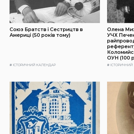
Союз Братств і Сестрицтв в
Олена Ми
Америці (50 років тому)
УЧХ Пече
райпровод
референт
Коломийс
ОУН (100 р
#
ІСТОРИЧНИЙ КАЛЕНДАР
#
ІСТОРИЧНИЙ