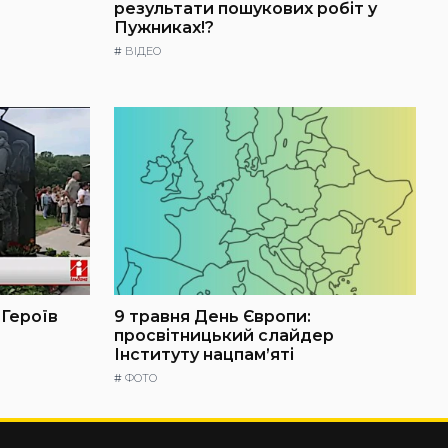
результати пошукових робіт у
Пужниках!?
#
ВІДЕО
 Героїв
9 травня День Європи:
просвітницький слайдер
Інституту нацпам’яті
#
ФОТО