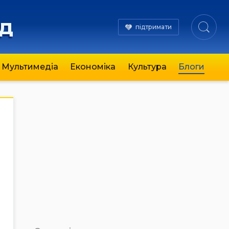
яд
підтримати
Мультимедіа
Економіка
Культура
Блоги