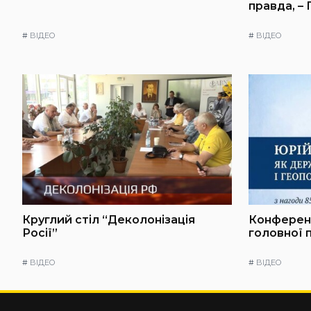
правда, –
#
ВІДЕО
#
ВІДЕО
Круглий стіл “Деколонізація
Конференц
Росії”
головної 
#
ВІДЕО
#
ВІДЕО