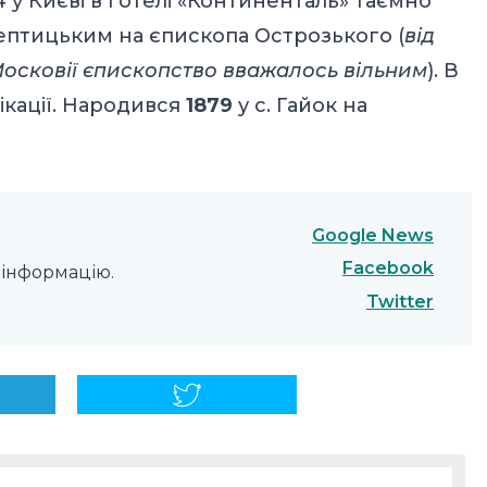
14 у Києві в готелі «Континенталь» таємно
птицьким на єпископа Острозького (
від
 Московії єпископство вважалось вільним
). В
ікації. Народився
1879
у с. Гайок на
Google News
Facebook
інформацію.
Twitter