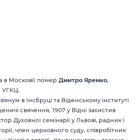
да в Московії помер
Дмитро Яремко
,
 УГКЦ.
ізіянум в Інсбруці та Віденському інституті
еничі свячення, 1907 у Відні захистив
ор Духовної семінарії у Львові, радник і
рії, член церковного суду, співробітник