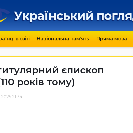
Український погл
раїнці в світі
Національна пам’ять
Пряма мова
титулярний єпископ
10 років тому)
-2025 21:34