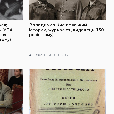
оля;
Володимир Кисілевський –
ні УПА
історик, журналіст, видавець (130
ів»,
років тому)
тому)
#
ІСТОРИЧНИЙ КАЛЕНДАР