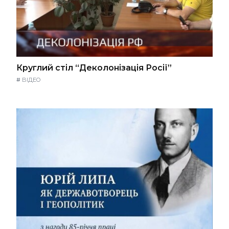
Круглий стіл “Деколонізація Росії”
#
ВІДЕО