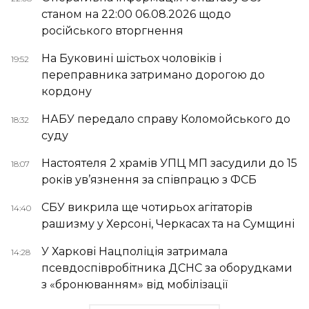
станом на 22:00 06.08.2026 щодо
російського вторгнення
На Буковині шістьох чоловіків і
19:52
переправника затримано дорогою до
кордону
НАБУ передало справу Коломойського до
18:32
суду
Настоятеля 2 храмів УПЦ МП засудили до 15
18:07
років ув’язнення за співпрацю з ФСБ
СБУ викрила ще чотирьох агітаторів
14:40
рашизму у Херсоні, Черкасах та на Сумщині
У Харкові Нацполіція затримала
14:28
псевдоспівробітника ДСНС за оборудками
з «бронюванням» від мобілізації