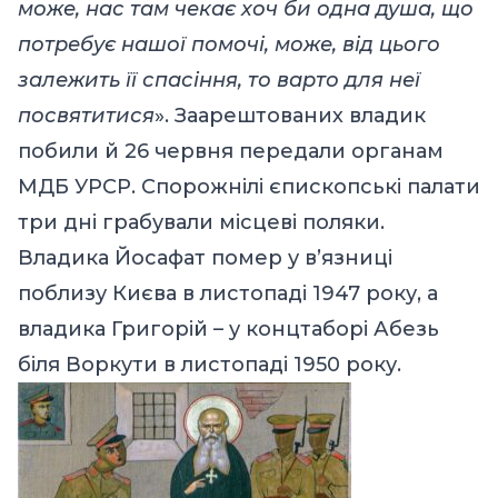
може, нас там чекає хоч би одна душа, що
потребує нашої помочі, може, від цього
залежить її спасіння, то варто для неї
посвятитися
». Заарештованих владик
побили й 26 червня передали органам
МДБ УРСР. Спорожнілі єпископські палати
три дні грабували місцеві поляки.
Владика Йосафат помер у в’язниці
поблизу Києва в листопаді 1947 року, а
владика Григорій – у концтаборі Абезь
біля Воркути в листопаді 1950 року.