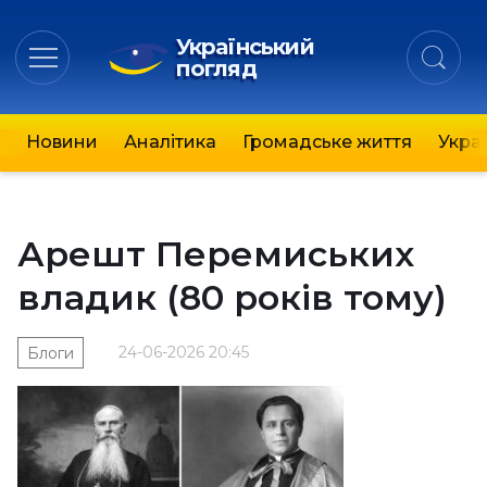
Український
погляд
Новини
Аналітика
Громадське життя
Украї
Арешт Перемиських
владик (80 років тому)
24-06-2026 20:45
Блоги