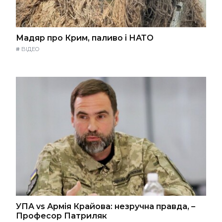
Мадяр про Крим, паливо і НАТО
#
ВІДЕО
УПА vs Армія Крайова: незручна правда, –
Професор Патриляк