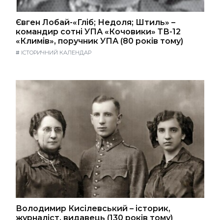
Євген Лобай-«Гліб; Недоля; Штиль» –
командир сотні УПА «Кочовики» ТВ-12
«Климів», поручник УПА (80 років тому)
#
ІСТОРИЧНИЙ КАЛЕНДАР
Володимир Кисілевський – історик,
журналіст, видавець (130 років тому)