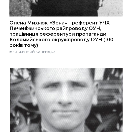
Олена Михнюк-«Зена» – референт УЧХ
Печеніжинського райпроводу ОУН,
працівниця референтури пропаганди
Коломийського окружпроводу ОУН (100
років тому)
#
ІСТОРИЧНИЙ КАЛЕНДАР