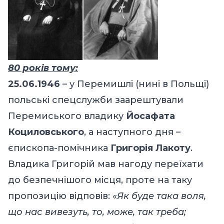
80 років тому:
25.06.1946
– у Перемишлі (нині в Польщі)
польські спецслужби заарештували
Перемиського владику
Йосафата
Коциловського
, а наступного дня –
єпископа-помічника
Григорія Лакоту
.
Владика Григорій мав нагоду переїхати
до безпечнішого місця, проте на таку
пропозицію відповів: «
Як буде така воля,
що нас вивезуть, то, може, так треба;