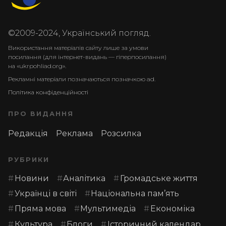
©2009-2024, Український погляд.
Використання матеріалів сайту лише за умови
посилання (для інтернет-видань — гіперпосилання)
на «ukrpohliad.org».
Рекламні матеріали позначаються позначкою ad.
Політика конфіденційності
ПРО ВИДАННЯ
Редакція
Реклама
Розсилка
РУБРИКИ
Новини
Аналітика
Громадське життя
Українці в світі
Національна пам’ять
Пряма мова
Мультимедіа
Економіка
Культура
Блоги
Історичний календар