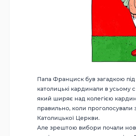
Папа Франциск був загадкою під
католицькі кардинали в усьому св
який ширяє над колегією кардин
правильно, коли проголосували 
Католицької Церкви.
Але зрештою вибори почали нови