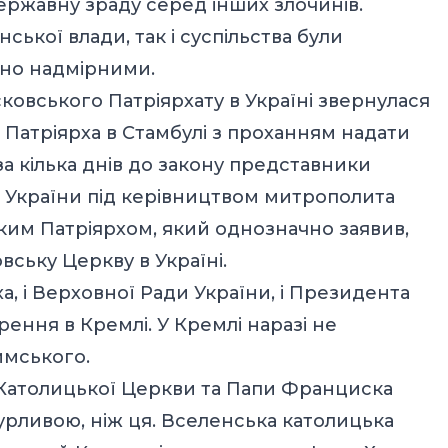
державну зраду серед інших злочинів.
нської влади, так і суспільства були
но надмірними.
овського Патріярхату в Україні звернулася
Патріярха в Стамбулі з проханням надати
за кілька днів до закону представники
 України під керівництвом митрополита
ким Патріярхом, який однозначно заявив,
вську Церкву в Україні.
а, і Верховної Ради України, і Президента
ення в Кремлі. У Кремлі наразі не
имського.
 Католицької Церкви та Папи Франциска
урливою, ніж ця. Вселенська католицька