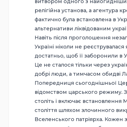
витвор
ом
одного з найогидніших 
релігійна установа, а агентура 
фактично була встановлена
в
Укр
альтернативи ліквідованим укра
Навіть після проголошення неза
Україні ніколи не реєструвалася 
достатньо, щоб
її
заборонили в Ук
Це
не
сталося
тільки
через украї
добрі люди, а тимчасом обидві Л
Попередниця
сьогоднішньої
Цер
відомством царського режиму. З
століть і включає встановлення 
століття шляхом злочинного вик
Вселенського патріярха. Кожен 