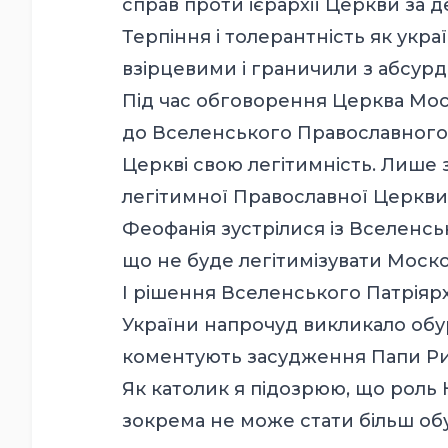
справ проти ієрархії Церкви за 
Терпіння і толерантність як украї
взірцевими і граничили
з абсурд
Під час обговорення Церква Моск
до Вселенського Православного 
Церкві свою легітимність. Лише 
легітимної Православної Церкви
Феофанія зустрілися із Вселенсь
що не буде легітимізувати Моско
І рішення Вселенського Патріярх
України напрочуд викликало обур
коментують засудження Папи Р
Як католик я підозрюю, що роль
зокрема не може стати більш об