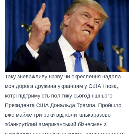
Таку зневажливу назву чи окреслення надала
моя дорога дружина українцям у США і поза,
котрі підтримують політику сьогоднішнього
Президента США Дональда Трампа. Пройшло
вже майже три роки від коли кількаразово
збанкрутілий американський бізнесмен з
сумнівною репутацією зокрема, щодо моралі та