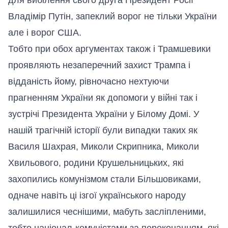
Владімір Путін, запеклий ворог не тільки України
але і ворог США.
Тобто при обох аргументах також і Трамшевики
проявляють незаперечний захист Трампа і
відданість йому, рівночасно нехтуючи
прагненням України як допомоги у війні так і
зустрічі Президента України у Білому Домі. У
нашій трагічній історії були випадки таких як
Василя Шахрая, Миколи Скрипника, Миколи
Хвильового, родини Крушельницьких, які
захопились комунізмом стали Більшовиками,
одначе навіть ці ізгої українського народу
залишилися чеснішими, мабуть засліпленими,
тобто націонал-комуністами за переконанням, які