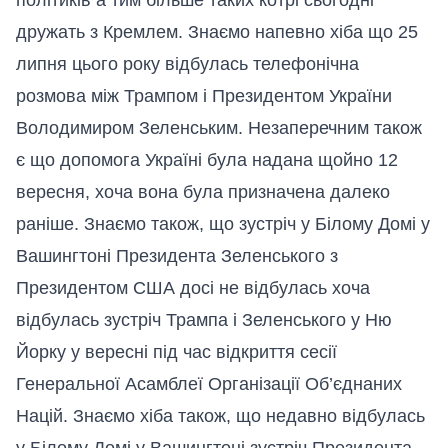
дружать з Кремлем. Знаємо напевно хіба що 25
липня цього року відбулась телефонічна
розмова між Трампом і Президентом України
Володимиром Зеленським. Незаперечним також
є що допомога Україні була надана щойно 12
вересня, хоча вона була призначена далеко
раніше. Знаємо також, що зустріч у Білому Домі у
Вашингтоні Президента Зеленського з
Президентом США досі не відбулась хоча
відбулась зустріч Трампа і Зеленського у Ню
Йорку у вересні під час відкриття сесії
Генеральної Асамблеї Організації Об’єднаних
Націй. Знаємо хіба також, що недавно відбулась
у Білому Домі у Вашингтоні зустріч Президента