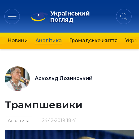
Український
погляд
Новини
Аналітика
Громадське життя
Украї
Аскольд Лозинський
Трампшевики
24-12-2019 18:41
Аналітика