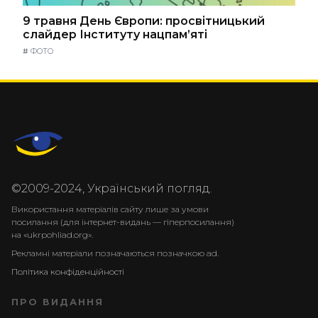
9 травня День Європи: просвітницький
слайдер Інституту нацпам’яті
#
ФОТО
©2009-2024, Український погляд.
Використання матеріалів сайту лише за умови
посилання (для інтернет-видань — гіперпосилання)
на «ukrpohliad.org».
Рекламні матеріали позначаються позначкою ad.
Політика конфіденційності
ПРО ВИДАННЯ