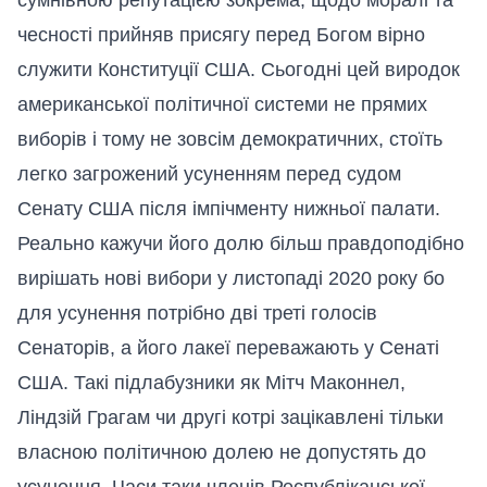
чесності прийняв присягу перед Богом вірно
служити Конституції США. Сьогодні цей виродок
американської політичної системи не прямих
виборів і тому не зовсім демократичних, стоїть
легко загрожений усуненням перед судом
Сенату США після імпічменту нижньої палати.
Реально кажучи його долю більш правдоподібно
вирішать нові вибори у листопаді 2020 року бо
для усунення потрібно дві треті голосів
Сенаторів, а його лакеї переважають у Сенаті
США. Такі підлабузники як Мітч Маконнел,
Ліндзій Грагам чи другі котрі зацікавлені тільки
власною політичною долею не допустять до
усунення. Часи таки членів Республіканської