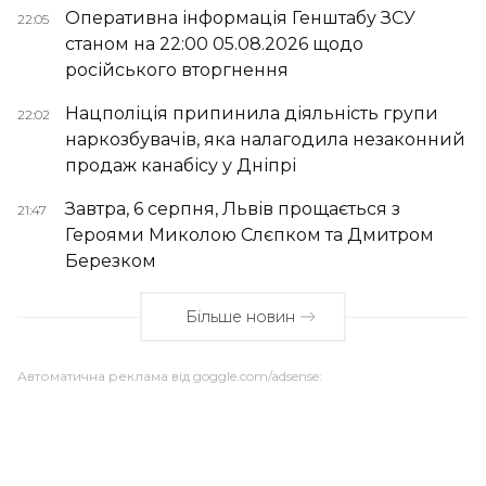
Оперативна інформація Генштабу ЗСУ
22:05
станом на 22:00 05.08.2026 щодо
російського вторгнення
Нацполіція припинила діяльність групи
22:02
наркозбувачів, яка налагодила незаконний
продаж канабісу у Дніпрі
Завтра, 6 серпня, Львів прощається з
21:47
Героями Миколою Слєпком та Дмитром
Березком
Більше новин
Автоматична реклама від goggle.com/adsense: