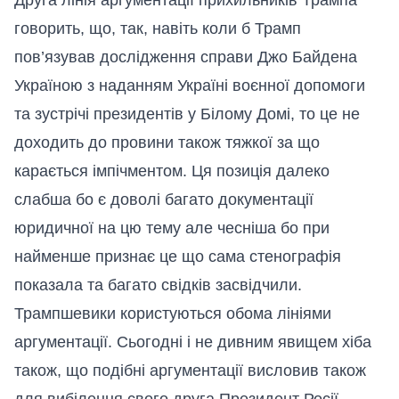
говорить, що, так, навіть коли б Трамп
пов’язував дослідження справи Джо Байдена
Україною з наданням Україні воєнної допомоги
та зустрічі президентів у Білому Домі, то це не
доходить до провини також тяжкої за що
карається імпічментом. Ця позиція далеко
слабша бо є доволі багато документації
юридичної на цю тему але чесніша бо при
найменше признає це що сама стенографія
показала та багато свідків засвідчили.
Трампшевики користуються обома лініями
аргументації. Сьогодні і не дивним явищем хіба
також, що подібні аргументації висловив також
для вибілення свого друга Президент Росії