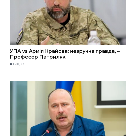
УПА vs Армія Крайова: незручна правда, –
Професор Патриляк
#
ВІДЕО