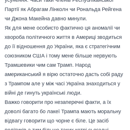
Партії як Абрагам Лінколн чи Рональда Рейгена
чи Джона Макейна давно минули.
Як для мене особисто фактично ця аномалії чи
хвороба політичного життя в Америці зводиться
до її відношення до України, яка є стратегічним
союзником США і тому мене більше нервують
Трамшевики чим сам Трамп. Народ
американський я вірю остаточно дасть собі раду
з Трампом але у між часі Україна знаходиться у
війні де гинуть українські люди.
Важко говорити про незаперечні факти, а їх
доволі багато бо лакеї Трампа мають моральну
відвагу говорити що чорне є біле. Це засіб
політиків а тим більше таких котрі сьогодні