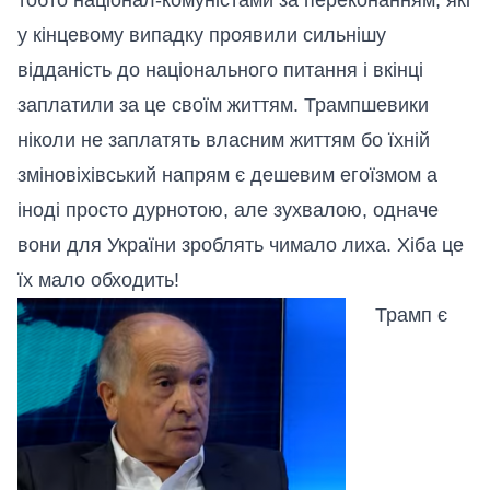
у кінцевому випадку проявили сильнішу
відданість до національного питання і вкінці
заплатили за це своїм життям. Трампшевики
ніколи не заплатять власним життям бо їхній
зміновіхівський напрям є дешевим егоїзмом а
іноді просто дурнотою, але зухвалою, одначе
вони для України зроблять чимало лиха. Хіба це
їх мало обходить!
Трамп
є