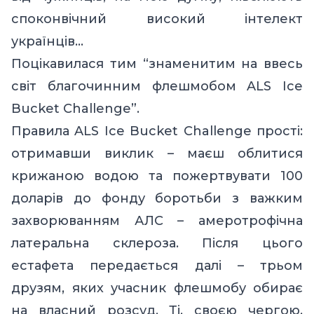
споконвічний високий інтелект
українців…
Поцікавилася тим “знаменитим на ввесь
світ благочинним флешмобом ALS Ice
Bucket Challenge”.
Правила ALS Ice Bucket Challenge прості:
отримавши виклик – маєш облитися
крижаною водою та пожертвувати 100
доларів до фонду боротьби з важким
захворюванням АЛС – амеротрофічна
латеральна склероза. Після цього
естафета передається далі – трьом
друзям, яких учасник флешмобу обирає
на власний розсуд. Ті, своєю чергою,