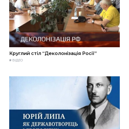
Круглий стіл “Деколонізація Росії”
#
ВІДЕО