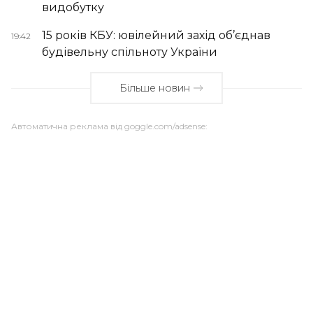
видобутку
15 років КБУ: ювілейний захід об’єднав
19:42
будівельну спільноту України
Більше новин
Автоматична реклама від goggle.com/adsense: