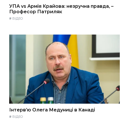
УПА vs Армія Крайова: незручна правда, –
Професор Патриляк
#
ВІДЕО
Інтерв’ю Олега Медуниці в Канаді
#
ВІДЕО