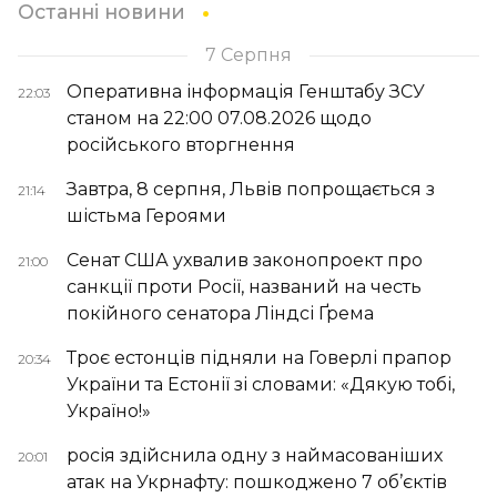
Останні новини
7 Серпня
Оперативна інформація Генштабу ЗСУ
22:03
станом на 22:00 07.08.2026 щодо
російського вторгнення
Завтра, 8 серпня, Львів попрощається з
21:14
шістьма Героями
Сенат США ухвалив законопроект про
21:00
санкції проти Росії, названий на честь
покійного сенатора Ліндсі Ґрема
Троє естонців підняли на Говерлі прапор
20:34
України та Естонії зі словами: «Дякую тобі,
Україно!»
росія здійснила одну з наймасованіших
20:01
атак на Укрнафту: пошкоджено 7 об’єктів