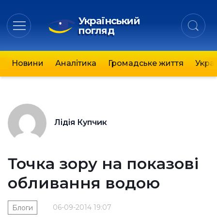
Український
погляд
Новини
Аналітика
Громадське життя
Украї
Лідія Купчик
Точка зору на показові
обливання водою
06-09-2014 19:07
Блоги