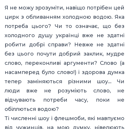
Я не можу зрозуміти, навіщо потрібен цей
цирк з обливанням холодною водою. Яка
потреба цього? Чи то означає, що без
холодного душу українці вже не здатні
робити добрі справи? Невже не здатні
без цього почути добрий заклик, мудре
слово, переконливі аргументи? Слово (а
насамперед було слово!) і здорова думка
тепер заміняються різними шоу… Чи
люди вже не розуміють слово, не
відчувають потреби часу, поки не
обіллються водою?
Ті численні шоу і флешмоби, які мавпуємо
від чужинців, на мою думку, нівелюють