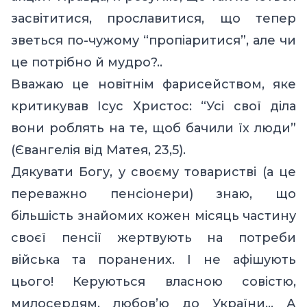
засвітитися, прославитися, що тепер
зветься по-чужому “пропіаритися”, але чи
це потрібно й мудро?..
Вважаю це новітнім фарисейством, яке
критикував Ісус Христос: “Усі свої діла
вони роблять на те, щоб бачили їх люди”
(Євангелія від Матея, 23,5).
Дякувати Богу, у своєму товаристві (а це
переважно пенсіонери) знаю, що
більшість знайомих кожен місяць частину
своєї пенсії жертвують на потреби
війська та поранених. І не афішують
цього! Керуються власною совістю,
милосердям, любов’ю до України… А