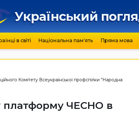
Український погл
раїнці в світі
Національна пам’ять
Пряма мова
ійного Комітету Всеукраїнської профспілки “Народна
у платформу ЧЕСНО в