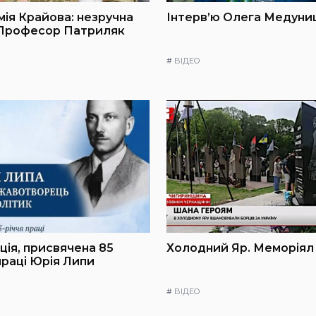
мія Крайова: незручна
Інтерв’ю Олега Медуниц
 Професор Патриляк
#
ВІДЕО
ія, присвячена 85
Холодний Яр. Меморіял
праці Юрія Липи
#
ВІДЕО