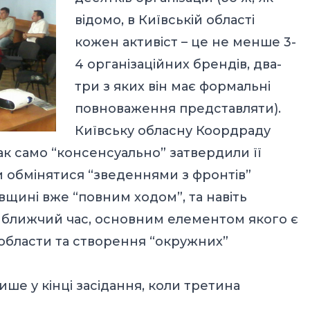
відомо, в Київській області
кожен активіст – це не менше 3-
4 організаційних брендів, два-
три з яких він має формальні
повноваження представляти).
Київську обласну Коордраду
к само “консенсуально” затвердили її
и обмінятися “зведеннями з фронтів”
ївщині вже “повним ходом”, та навіть
йближчий час, основним елементом якого є
 области та створення “окружних”
е у кінці засідання, коли третина