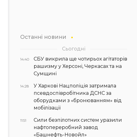
Останні новини
Сьогодні
СБУ викрила ще чотирьох агітаторів
14:40
рашизму у Херсоні, Черкасах та на
Сумщині
У Харкові Нацполіція затримала
14:28
псевдоспівробітника ДСНС за
оборудками з «бронюванням» від
мобілізації
Сили безпілотних систем уразили
11:51
нафтопереробний завод
«Башнефть-Новойл»