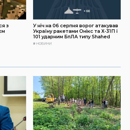
ся з
У ніч на 06 серпня ворог атакував
єм
Україну ракетами Онікс та Х-31П і
101 ударним БпЛА типу Shahed
#
НОВИНИ