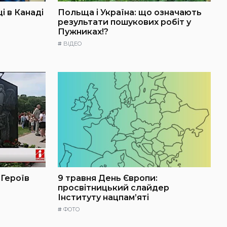
і в Канаді
Польща і Україна: що означають
результати пошукових робіт у
Пужниках!?
#
ВІДЕО
 Героїв
9 травня День Європи:
просвітницький слайдер
Інституту нацпам’яті
#
ФОТО