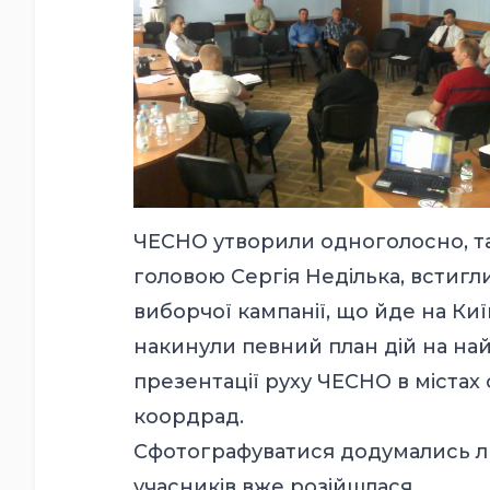
ЧЕСНО утворили одноголосно, та
головою Сергія Неділька, встигл
виборчої кампанії, що йде на Ки
накинули певний план дій на на
презентації руху ЧЕСНО в містах
коордрад.
Сфотографуватися додумались лиш
учасників вже розійшлася.