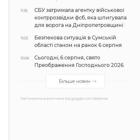
СБУ затримала агентку військової
11:35
контррозвідки фсб, яка шпигувала
для ворога на Дніпропетровщині
Безпекова ситуація в Сумській
11:03
області станом на ранок 6 серпня
Сьогодні, 6 серпня, свято
10:06
Преображення Господнього 2026
Більше новин
Автоматична реклама від goggle.com/adsense: