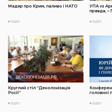
Мадяр про Крим, паливо і НАТО
УПА vs Ар
правда, –
#
ВІДЕО
#
ВІДЕО
Круглий стіл “Деколонізація
Конференц
Росії”
головної 
#
ВІДЕО
#
ВІДЕО