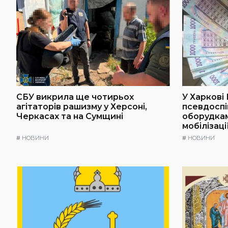
СБУ викрила ще чотирьох
У Харкові
агітаторів рашизму у Херсоні,
псевдоспі
Черкасах та на Сумщині
оборудкам
мобілізаці
#
НОВИНИ
#
НОВИНИ