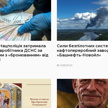
 Нацполіція затримала
Сили безпілотних сист
вробітника ДСНС за
нафтопереробний заво
и з «бронюванням» від
«Башнефть-Новойл»
ї
#
НОВИНИ