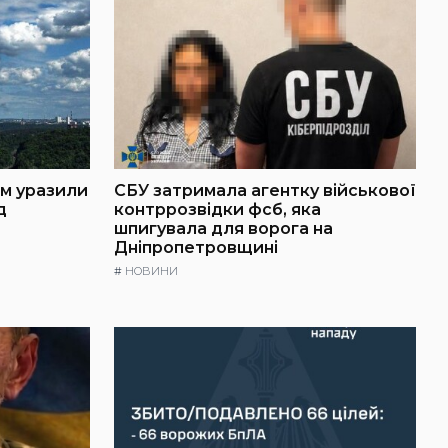
ем уразили
СБУ затримала агентку військової
д
контррозвідки фсб, яка
шпигувала для ворога на
Дніпропетровщині
#
НОВИНИ