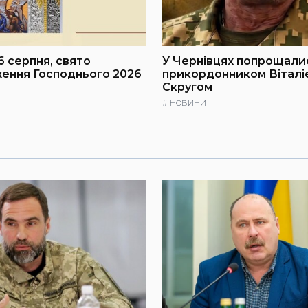
6 серпня, свято
У Чернівцях попрощали
ення Господнього 2026
прикордонником Віталі
Скругом
#
НОВИНИ