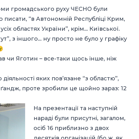
орми громадського руху ЧЕСНО були
о писати, “в Автономній Республіці Крим,
 усіх областях України”, крім… Київської.
тут”, з іншого… ну просто не було у графіку

в чи Яготин – все-таки щось інше, ніж
діяльності яких пов’язане “з областю”,
ґандж, проте зробили це щойно зараз: 12
На презентації та наступній
нараді були присутні, загалом,
осіб 16 приблизно з двох
десятків організацій (бо ж, як