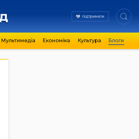
яд
підтримати
Мультимедіа
Економіка
Культура
Блоги