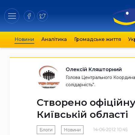
Новини
Аналітика
Громадське життя
Ук
Олексій Кляшторний
Голова Центрального Координац
солідарність”.
Створено офіційн
Київській області
14-06-2012 10:45
Блоги
Новини