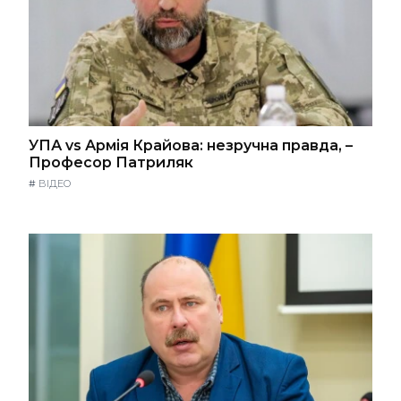
УПА vs Армія Крайова: незручна правда, –
Професор Патриляк
#
ВІДЕО