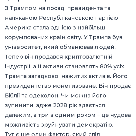
З Трампом на посаді президента та
наляканою Республіканською партією
Америка стала однією з найбільш
корумпованих країн світу. У Трампа був
університет, який обманював людей.
Тепер він продався криптовалютній
індустрії, а її активи становлять 80% усіх
Трампа загадково нажитих активів. Його
президентство монетизоване. Він продає
Біблії та одеколон. Чи можна його
зупинити, адже 2028 рік здається
далеким, а три з одним роком – це чудова
можливість зруйнувати демократію.
Тут є ще один фактор, який слід