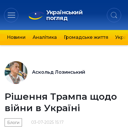
Український
погляд
Новини
Аналітика
Громадське життя
Украї
Аскольд Лозинський
Рішення Трампа щодо
війни в Україні
03-07-2025 15:17
Блоги