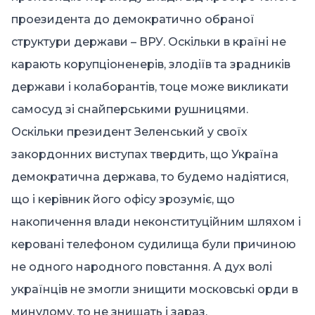
проезидента до демократично обраної
структури держави – ВРУ. Оскільки в країні не
карають корупціоненерів, злодіїв та зрадників
держави і колаборантів, тоце може викликати
самосуд зі снайперськими рушницями.
Оскільки президент Зеленський у своїх
закордонних виступах твердить, що Україна
демократична держава, то будемо надіятися,
що і керівник його офісу зрозуміє, що
накопичення влади неконституційним шляхом і
керовані телефоном судилища були причиною
не одного народного повстання. А дух волі
українців не змогли знищити московські орди в
минулому, то не знищать і зараз,