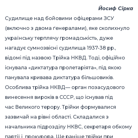
Йосиф Сір
к
а
Судилище над бойовими офіцерами ЗСУ
(включно з двома ґенералами), яке сколихнуло
українську терплячу громадськість, дуже
нагадує сумнозвісні судилища 1937-38 рр.,
відомі під назвою Трійка НКВД. Тоді, офіційно
існувала «диктатура пролетаріята», під якою
панувала кривава диктатура більшовиків.
Особлива трійка НКВД— орган позасудового
винесення вироків в
СССР, що існував під
час
Великого терору. Трійки формувалися
зазвичай на рівні області. Складалися з
начальника підрозділу НКВС, секретаря обкому
партії і
прокурора. Ще раніше трійки при