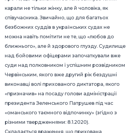
карали не тільки жінку, але й чоловіка, як
співучасника. Звичайно, що для багатьох
безбожних суддів в українських судах не
можна навіть помітити не те, що «любов до
ближнього», але й здорового глузду. Судилище
над бойовими офіцерами започаткували вже
суди над полковником і успішним розвідником
Червінським, якого вже другий рік бездушні
виконавці волі прихованого диктатора, якого
«призначив» на посаду голови адміністрації
президента Зеленського Патрушев під час
«оманського таємного відпочинку» (згідно з
різними твердженнями: 8.1.2020).
Складається враження, що прихована