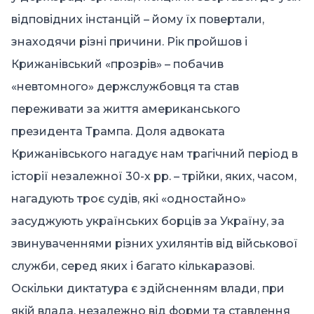
відповідних інстанцій – йому їх повертали,
знаходячи різні причини. Рік пройшов і
Крижанівський «прозрів» – побачив
«невтомного» держслужбовця та став
переживати за життя американського
президента Трампа. Доля адвоката
Крижанівського нагадує нам трагічний період в
історії незалежної 30-х рр. – трійки, яких, часом,
нагадують троє судів, які «одностайно»
засуджують українських борців за Україну, за
звинуваченнями різних ухилянтів від військової
служби, серед яких і багато кількаразові.
Оскільки диктатура є здійсненням влади, при
якій влада, незалежно від форми та ставлення