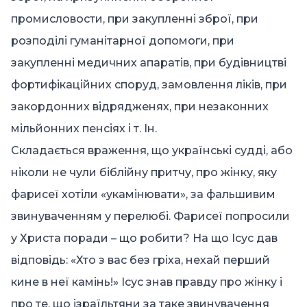
промисловости, при закупленні зброї, при
розподілі гуманітарної допомоги, при
закупленні медичних апаратів, при будівництві
фортифікаційних споруд, замовлення ліків, при
закордонних відрядженях, при незаконних
мільйонних пенсіях і т. Ін.
Складається враження, що українські судді, або
ніколи не чули біблійну притчу, про жінку, яку
фарисеї хотіли «укамінювати», за фальшивим
звинуваченням у перелюбі. Фарисеї попросили
у Христа поради – що робити? На що Ісус дав
відповідь: «Хто з вас без гріха, нехай перший
кине в неї камінь!» Ісус знав правду про жінку і
про те, що ізраїльтяни за таке звинувачення