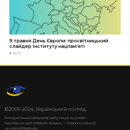
9 травня День Європи: просвітницький
слайдер Інституту нацпам’яті
#
ФОТО
©2009-2024, Український погляд.
Використання матеріалів сайту лише за умови
посилання (для інтернет-видань — гіперпосилання)
на «ukrpohliad.org».