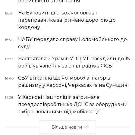
російського вторгнення
На Буковині шістьох чоловіків і
19:52
переправника затримано дорогою до
кордону
НАБУ передало справу Коломойського до
18:32
суду
Настоятеля 2 храмів УПЦ МП засудили до 15
18:07
років ув’язнення за співпрацю з ФСБ
СБУ викрила ще чотирьох агітаторів
14:40
рашизму у Херсоні, Черкасах та на Сумщині
У Харкові Нацполіція затримала
14:28
псевдоспівробітника ДСНС за оборудками
з «бронюванням» від мобілізації
Більше новин