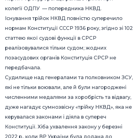
колегії
ОДПУ
— попередника
НКВД.
Існування трійок
НКВД повністю суперечило
нормам
Конституції СССР 1936 року, згідно зі 102
статтею якої судові функції в СРСР
реалізовувалися тільки судом; жодних
позасудових органів Конституція СРСР не
передбачала.
Судилище над генералами та полковником ЗСУ,
які не тільки воювали, але й були нагороджені
численними медалями за хоробрість та відвагу,
дуже нагадує сумнозвісну «трійку НКВД», яка не
керувалася законами і діяла в супереч
Конституції. Хіба ухвалення закону у березні
2022 р., коли ВР України була додана до