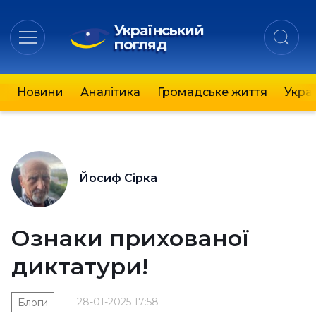
Український
погляд
Новини
Аналітика
Громадське життя
Украї
Йосиф Сірка
Ознаки прихованої
диктатури!
28-01-2025 17:58
Блоги