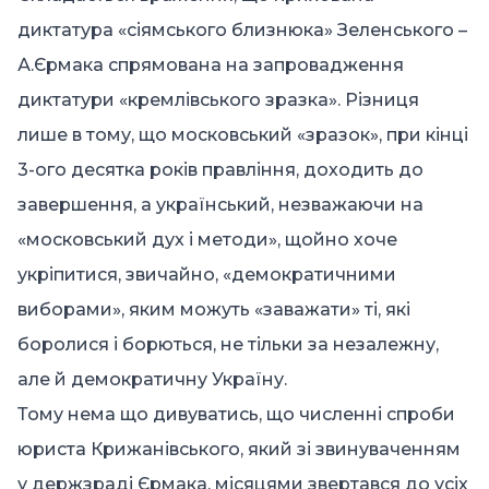
диктатура «сіямського близнюка» Зеленського –
А.Єрмака спрямована на запровадження
диктатури «кремлівського зразка». Різниця
лише в тому, що московський «зразок», при кінці
3-ого десятка років правління, доходить до
завершення, а український, незважаючи на
«московський дух і методи», щойно хоче
укріпитися, звичайно, «демократичними
виборами», яким можуть «заважати» ті, які
боролися і борються, не тільки за незалежну,
але й демократичну Україну.
Тому нема що дивуватись, що численні спроби
юриста Крижанівського, який зі звинуваченням
у держзраді Єрмака, місяцями звертався до усіх