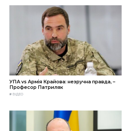
УПА vs Армія Крайова: незручна правда, –
Професор Патриляк
#
ВІДЕО