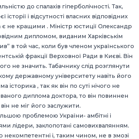
ьністю до спалахів гіперболічності. Так,
ї історії і відсутності власних відповідних
а є не кращими . Міністр юстиції Олександр
повідним дипломом, виданим Харківськім
ив” в той час, коли був членом українського
нтській фракції Верховної Ради в Києві. Він
чого не значить. Табачнику слід розглянути
ому державному університету навіть його
 історика , так як він по суті нічого не
званого диплома доктора, то він повиннен
він не міг його заслужити.
льшою проблемою України- амбітні і
ми лідери, заклопотані самовихвалянням.
о некомпетентні і, таким чином, не в змозі