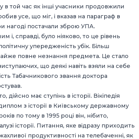
у в той час як інші учасники продовжили
обив усе, що міг, і вказав на параграф в
при нагоді постачали зброю УПА.
і, справді, було ніяково, то це рівень
політичну упередженість убік. Більш
майже повне незнання предмета. Це стало
иступаючих, що деякі навіть взяли на себе
ість Табачникового звання доктора
остував.
, дійсно має ступінь в історії. Вікіпедія
диплом з історії в Київському державному
років по тому в 1995 році він, нібито,
лузі історії. Питання, яке відразу приходить
 жахливої продуктивності на телебаченні, як