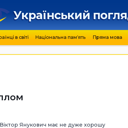
Український погл
раїнці в світі
Національна пам’ять
Пряма мова
иплом
Віктор Янукович має не дуже хорошу