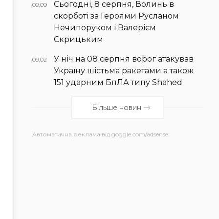
Сьогодні, 8 серпня, Волинь в
09:09
скорботі за Героями Русланом
Нечипоруком і Валерієм
Скрицьким
У ніч на 08 серпня ворог атакував
09:02
Україну шістьма ракетами а також
151 ударним БпЛА типу Shahed
Більше новин
Автоматична реклама від goggle.com/adsense: