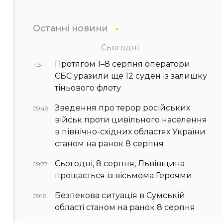
Останні новини
Сьогодні
Протягом 1–8 серпня оператори
11:31
СБС уразили ще 12 суден із залишку
тіньового флоту
Зведення про терор російських
09:49
військ проти цивільного населення
в північно-східних областях України
станом на ранок 8 серпня
Сьогодні, 8 серпня, Львівщина
09:27
прощається із вісьмома Героями
Безпекова ситуація в Сумській
09:16
області станом на ранок 8 серпня