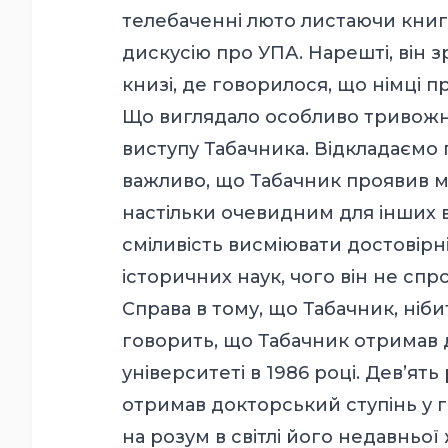
телебаченні люто листаючи книг
дискусію про УПА. Нарешті, він зр
книзі, де говорилося, що німці 
Що виглядало особливо тривожним 
виступу Табачника. Відкладаємо 
важливо, що Табачник проявив 
настільки очевидним для інших в
сміливість висміювати достовірн
історичних наук, чого він не спр
Справа в тому, що Табачник, нібито
говорить, що Табачник отримав 
університеті в 1986 році. Дев’ять 
отримав докторський ступінь у га
на розум в світлі його недавньої