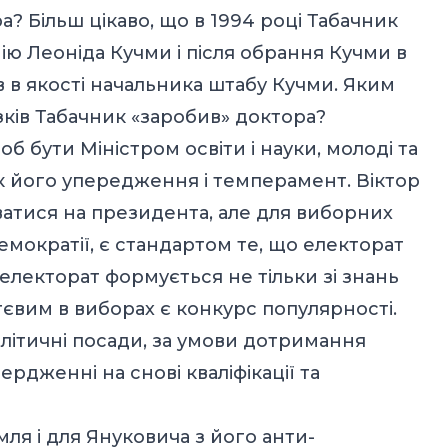
? Більш цікаво, що в 1994 році Табачник
ю Леоніда Кучми і після обрання Кучми в
в в якості начальника штабу Кучми. Яким
ків Табачник «заробив» доктора?
б бути Міністром освіти і науки, молоді та
ік його упередження і темперамент. Віктор
ватися на президента, але для виборних
демократії, є стандартом те, що електорат
електорат формується не тільки зі знань
ттєвим в виборах є конкурс популярності.
літичні посади, за умови дотримання
ердженні на снові кваліфікації та
ля і для Януковича з його анти-