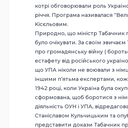
котрі обговорювали роль Українсь
річчя. Програма називалася “Вел
Kісєльовим.
Природно, що міністр Табачник
було очікувати. За своїм звичає
про громадянську війну ( бороть
естафету від російського украї
що УПА ніколи не воювали з німц
іншими п’ятьма експертами, коже
1942 році, коли Україна була оку
сформована, щоб боротися з нім
діяльність ОУН і УПА, відредагов
Станіславом Кульчицьким та опуб
представити докази Табачник пр