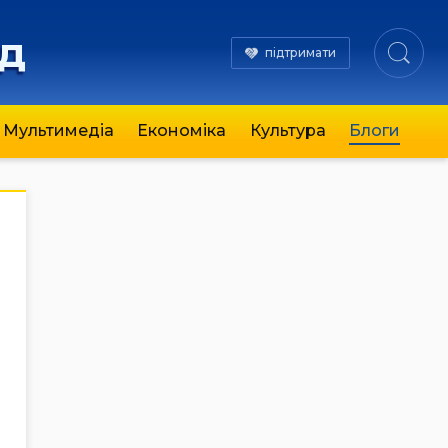
яд
підтримати
Мультимедіа
Економіка
Культура
Блоги