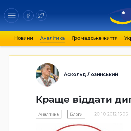
Новини
Аналітика
Громадське життя
Ук
Аскольд Лозинський
Краще віддати д
20-10-2012 15:06
Аналітика
Блоги