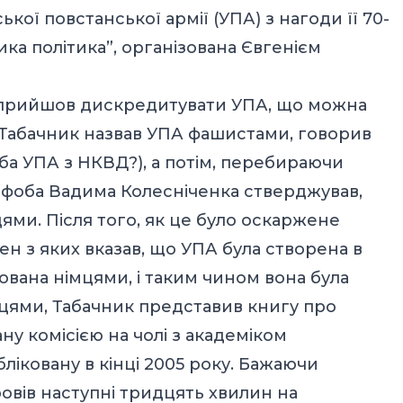
кої повстанської армії (УПА) з нагоди її 70-
ика політика”, організована Євгенієм
 прийшов дискредитувати УПА, що можна
м Табачник назвав УПА фашистами, говорив
ба УПА з НКВД?), а потім, перебираючи
нофоба Вадима Колесніченка стверджував,
ями. Після того, як це було оскаржене
н з яких вказав, що УПА була створена в
пована німцями, і таким чином вона була
цями, Табачник представив книгу про
ану комісією на чолі з академіком
ліковану в кінці 2005 року. Бажаючи
овів наступні тридцять хвилин на