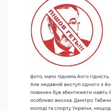
фото, мало підняла його гідність.
Але недавній виступ одного з йо
повинен був збентежети навіть Я
особливо висока. Дмитро Табачни
молоді та спорту України, нещод