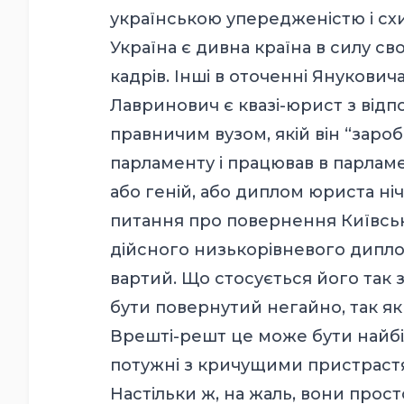
українською упередженістю і схил
Україна є дивна країна в силу своє
кадрів. Інші в оточенні Янукович
Лавринович є квазі-юрист з від
правничим вузом, якій він “зароб
парламенту і працював в парламе
або геній, або диплом юриста ні
питання про повернення Київськ
дійсного низькорівневого диплома
вартий. Що стосується його так 
бути повернутий негайно, так як 
Врешті-решт це може бути найбі
потужні з кричущими пристрастя
Настільки ж, на жаль, вони прост