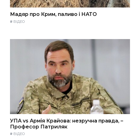
Мадяр про Крим, паливо і НАТО
#
ВІДЕО
УПА vs Армія Крайова: незручна правда, –
Професор Патриляк
#
ВІДЕО