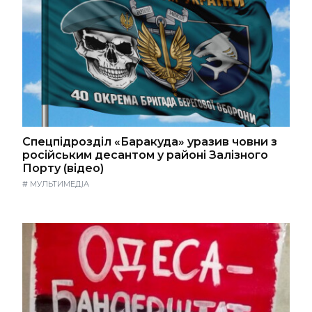
Спецпідрозділ «Баракуда» уразив човни з
російським десантом у районі Залізного
Порту (відео)
#
МУЛЬТИМЕДІА