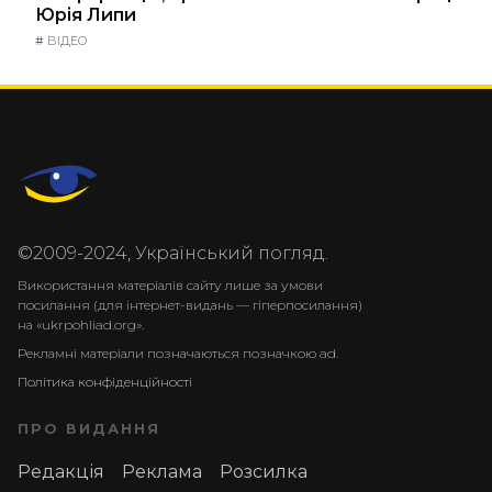
Юрія Липи
#
ВІДЕО
©2009-2024, Український погляд.
Використання матеріалів сайту лише за умови
посилання (для інтернет-видань — гіперпосилання)
на «ukrpohliad.org».
Рекламні матеріали позначаються позначкою ad.
Політика конфіденційності
ПРО ВИДАННЯ
Редакція
Реклама
Розсилка