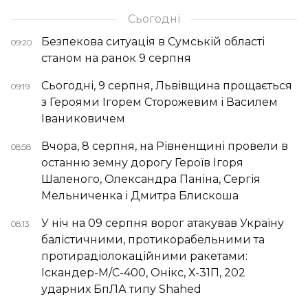
Сьогодні
Безпекова ситуація в Сумській області
09:20
станом на ранок 9 серпня
Сьогодні, 9 серпня, Львівщина прощається
09:19
з Героями Ігорем Сторожевим і Василем
Іваниковичем
Вчора, 8 серпня, на Рівненщині провели в
08:58
останню земну дорогу Героїв Ігоря
Шаленого, Олександра Паніна, Сергія
Мельниченка і Дмитра Блискоша
У ніч на 09 серпня ворог атакував Україну
08:13
балістичними, протикорабельними та
протирадіолокаційними ракетами:
Іскандер-М/С-400, Онікс, Х-31П, 202
ударних БпЛА типу Shahed