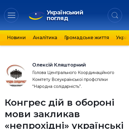
Український
погляд
Новини
Аналітика
Громадське життя
Украї
Олексій Кляшторний
Голова Центрального Координаційного
Комітету Всеукраїнської профспілки
“Народна солідарність”.
Конгрес дій в обороні
мови закликав
«непрохідні» українські