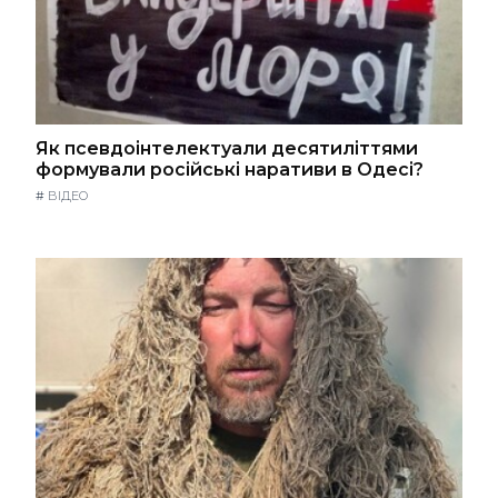
Як псевдоінтелектуали десятиліттями
формували російські наративи в Одесі?
#
ВІДЕО