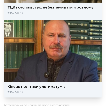
ТЦК і суспільство: небезпечна лінія розлому
#
ГОЛОВНЕ
Кінець політики ультиматумів
#
ГОЛОВНЕ
Автоматична реклама від goggle.com/adsense: