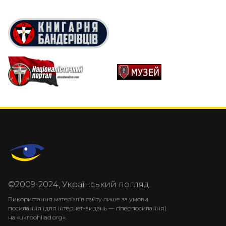
©2009-2024, Український погляд.
Використання матеріалів сайту лише за умови
посилання (для інтернет-видань — гіперпосилання)
на «ukrpohliad.org».