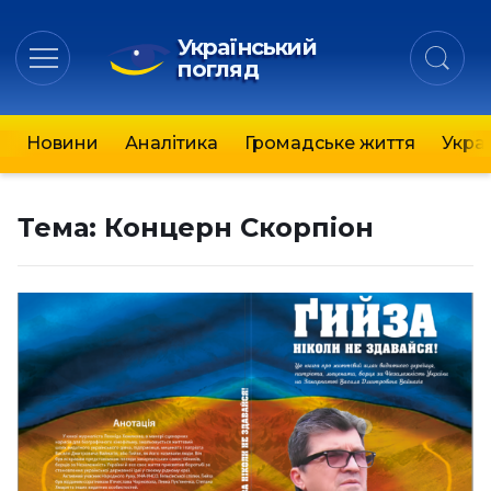
Український
погляд
Новини
Аналітика
Громадське життя
Украї
Тема:
Концерн Скорпіон