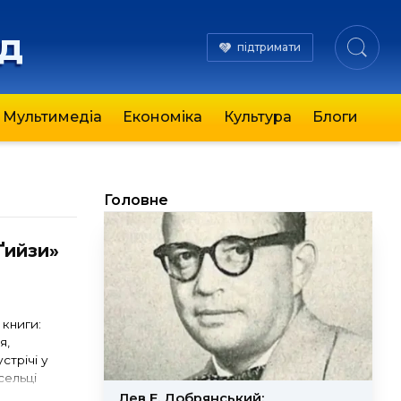
яд
підтримати
Мультимедіа
Економіка
Культура
Блоги
Головне
Ґийзи»
 книги:
я,
стрічі у
сельці
о Бедей.
Лев Е. Добрянський: