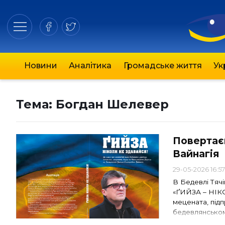
Новини
Аналітика
Громадське життя
Ук
Тема:
Богдан Шелевер
Повертаєм
Вайнагія
29-05-2026 16:5
В Бедевлі Тячі
«ҐИЙЗА – НІК
мецената, підп
бедевлянському
Василя Дмитро