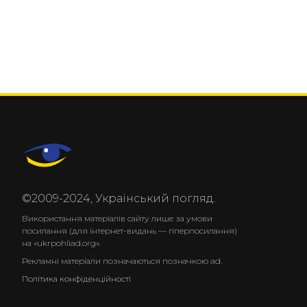
©2009-2024, Український погляд.
Використання матеріалів сайту лише за умови
посилання (для інтернет-видань — гіперпосилання)
на «ukrpohliad.org».
Рекламні матеріали позначаються позначкою ad.
Політика конфіденційності