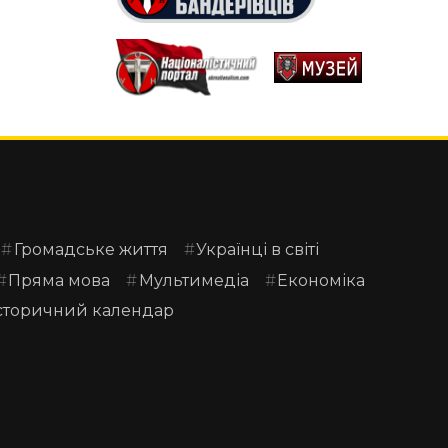
Громадське життя
Українці в світі
Пряма мова
Мультимедіа
Економіка
сторичний календар