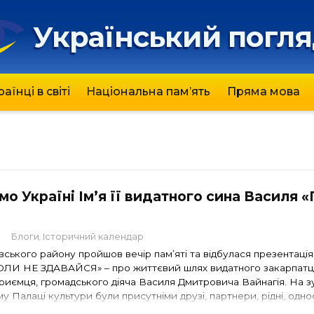
Український погл
раїнці в світі
Національна пам’ять
Пряма мова
о Україні Ім’я її видатного сина Василя «
7
Блоги
Історичний календар
вського району пройшов вечір пам’яті та відбулася презентація
ОЛИ НЕ ЗДАВАЙСЯ» – про життєвий шлях видатного закарпатц
риємця, громадського діяча Василя Дмитровича Вайнагія. На зу
 Палаці культури були присутніми друзі, партнери, рідні, одно
вича. Із вітальним словом виступив голова місцевої ОТГ Павл