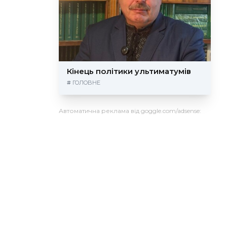
Кінець політики ультиматумів
#
ГОЛОВНЕ
Автоматична реклама від goggle.com/adsense: