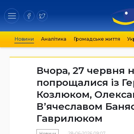
Новини
Аналітика
Громадське життя
Ук
Вчора, 27 червня 
попрощалися із Г
Козлюком, Олекса
Вʼячеславом Баняс
Гаврилюком
28-06-2026 09:07
Новини