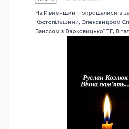
На Рівненщині попрощалися із з
Костопільщини, Олександром Сла
Банясом з Варковицької ТГ, Віта