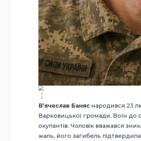
Вʼячеслав Баняс
народився 23 лю
Варковицької громади. Воїн до 
окупантів. Чоловік вважався зник
жаль, його загибель підтвердила