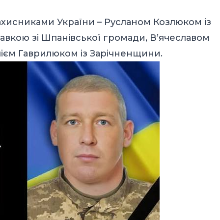
ахисниками України – Русланом Козлюком із
вкою зі Шпанівської громади, Вʼячеславом
лієм Гаврилюком із Зарічненщини.