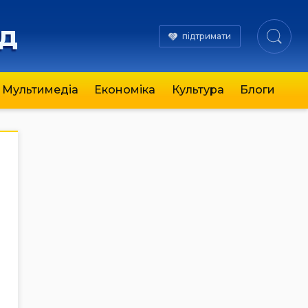
яд
підтримати
Мультимедіа
Економіка
Культура
Блоги