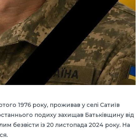
того 1976 року, проживав у селі Сатиїв
останнього подиху захищав Батьківщину від
лим безвісти із 20 листопада 2024 року. На
ся.