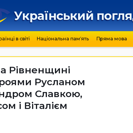
Український погл
раїнці в світі
Національна пам’ять
Пряма мова
на Рівненщині
ероями Русланом
ндром Славкою,
ом і Віталієм